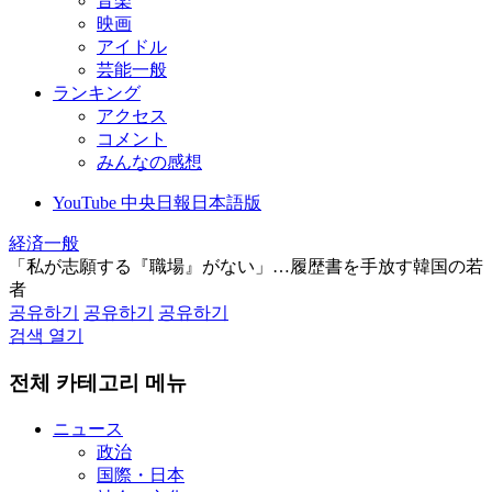
音楽
映画
アイドル
芸能一般
ランキング
アクセス
コメント
みんなの感想
YouTube 中央日報日本語版
経済一般
「私が志願する『職場』がない」…履歴書を手放す韓国の若
者
공유하기
공유하기
공유하기
검색 열기
전체 카테고리 메뉴
ニュース
政治
国際・日本