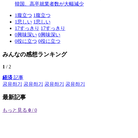
韓国、高卒就業者数が大幅減少
1
腹立つ
1
腹立つ
1
悲しい
1
悲しい
17
すっきり
17
すっきり
0
興味深い
0
興味深い
0
役に立つ
0
役に立つ
みんなの感想ランキング
1
/ 2
経済
記事
공유하기
공유하기
공유하기
공유하기
最新記事
もっと見る
0
/ 0