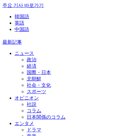
주요 기사 바로가기
韓国語
英語
中国語
最新記事
ニュース
政治
経済
国際・日本
北朝鮮
社会・文化
スポーツ
オピニオン
社説
コラム
日本関係のコラム
エンタメ
ドラマ