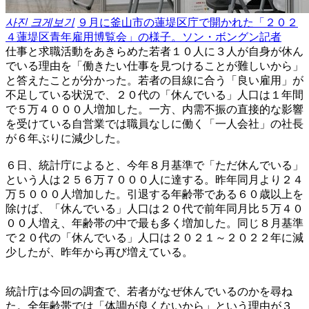
사진 크게보기
９月に釜山市の蓮堤区庁で開かれた「２０２
４蓮堤区青年雇用博覧会」の様子。ソン・ボングン記者
仕事と求職活動をあきらめた若者１０人に３人が自身が休ん
でいる理由を「働きたい仕事を見つけることが難しいから」
と答えたことが分かった。若者の目線に合う「良い雇用」が
不足している状況で、２０代の「休んでいる」人口は１年間
で５万４０００人増加した。一方、内需不振の直接的な影響
を受けている自営業では職員なしに働く「一人会社」の社長
が６年ぶりに減少した。
６日、統計庁によると、今年８月基準で「ただ休んでいる」
という人は２５６万７０００人に達する。昨年同月より２４
万５０００人増加した。引退する年齢帯である６０歳以上を
除けば、「休んでいる」人口は２０代で前年同月比５万４０
００人増え、年齢帯の中で最も多く増加した。同じ８月基準
で２０代の「休んでいる」人口は２０２１～２０２２年に減
少したが、昨年から再び増えている。
統計庁は今回の調査で、若者がなぜ休んでいるのかを尋ね
た。全年齢帯では「体調が良くないから」という理由が３