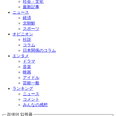
社会・文化
最新記事
ニュース
経済
北朝鮮
スポーツ
オピニオン
社説
コラム
日本関係のコラム
エンタメ
ドラマ
音楽
映画
アイドル
芸能一般
ランキング
ニュース
コメント
みんなの感想
검색어 입력폼