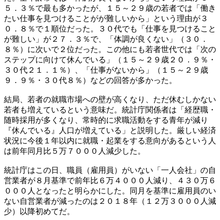
５．３％で最も多かったが、１５～２９歳の若者では「働き
たい仕事を見つけることがが難しいから」という理由が３
０．８％で１順位だった。３０代でも「仕事を見つけること
が難しい」が２７．３％で、「体調が良くない」（３０．
８％）に次いで２位だった。この他にも若者世代では「次の
ステップに向けて休んでいる」（１５～２９歳２０．９％・
３０代２１．１％）、「仕事がないから」（１５～２９歳
９．９％・３０代８％）などの回答が多かった。
結局、若者の就職市場への壁が高くなり、ただ休むしかない
若者も増えているという意味だ。統計庁関係者は「経歴職・
随時採用が多くなり、常時的に求職活動をする青年が減り
『休んでいる』人口が増えている」と説明した。厳しい経済
状況に今後１年以内に就職・起業をする意向があるという人
は前年同月比５万７０００人減少した。
統計庁はこの日、職員（雇用員）がいない「一人会社」の自
営業者が８月基準で前年比６万４０００人減り、４３０万６
０００人となったと明らかにした。同月を基準に雇用員のい
ない自営業者が減ったのは２０１８年（１２万３０００人減
少）以降初めてだ。