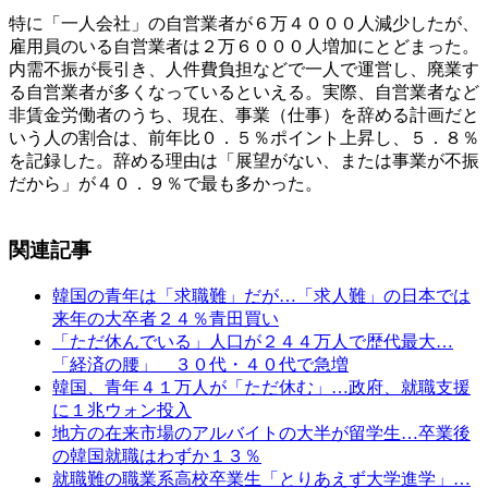
特に「一人会社」の自営業者が６万４０００人減少したが、
雇用員のいる自営業者は２万６０００人増加にとどまった。
内需不振が長引き、人件費負担などで一人で運営し、廃業す
る自営業者が多くなっているといえる。実際、自営業者など
非賃金労働者のうち、現在、事業（仕事）を辞める計画だと
いう人の割合は、前年比０．５％ポイント上昇し、５．８％
を記録した。辞める理由は「展望がない、または事業が不振
だから」が４０．９％で最も多かった。
関連記事
韓国の青年は「求職難」だが…「求人難」の日本では
来年の大卒者２４％青田買い
「ただ休んでいる」人口が２４４万人で歴代最大…
「経済の腰」 ３０代・４０代で急増
韓国、青年４１万人が「ただ休む」…政府、就職支援
に１兆ウォン投入
地方の在来市場のアルバイトの大半が留学生…卒業後
の韓国就職はわずか１３％
就職難の職業系高校卒業生「とりあえず大学進学」…