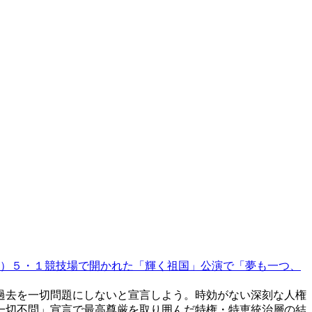
）５・１競技場で開かれた「輝く祖国」公演で「夢も一つ、
過去を一切問題にしないと宣言しよう。時効がない深刻な人権
一切不問」宣言で最高尊厳を取り囲んだ特権・特恵統治層の結