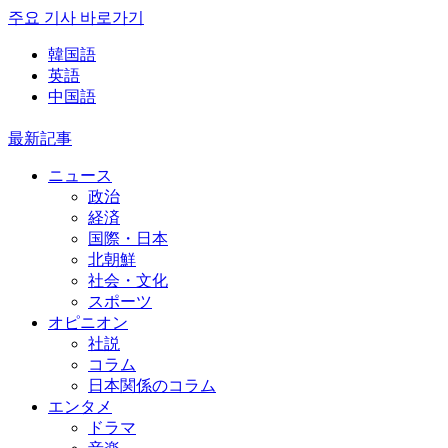
주요 기사 바로가기
韓国語
英語
中国語
最新記事
ニュース
政治
経済
国際・日本
北朝鮮
社会・文化
スポーツ
オピニオン
社説
コラム
日本関係のコラム
エンタメ
ドラマ