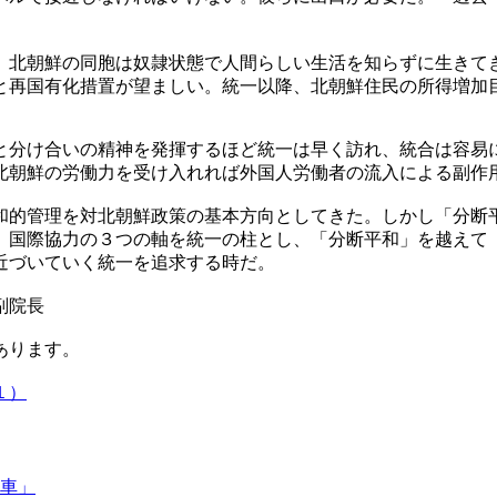
。北朝鮮の同胞は奴隷状態で人間らしい生活を知らずに生きて
と再国有化措置が望ましい。統一以降、北朝鮮住民の所得増加
と分け合いの精神を発揮するほど統一は早く訪れ、統合は容易
北朝鮮の労働力を受け入れれば外国人労働者の流入による副作
和的管理を対北朝鮮政策の基本方向としてきた。しかし「分断
、国際協力の３つの軸を統一の柱とし、「分断平和」を越えて
近づいていく統一を追求する時だ。
副院長
あります。
１）
車」