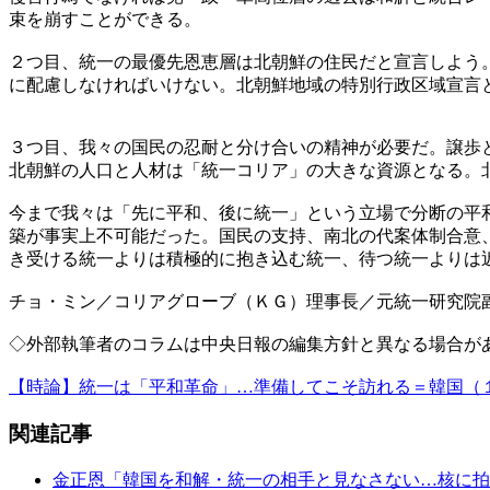
束を崩すことができる。
２つ目、統一の最優先恩恵層は北朝鮮の住民だと宣言しよう
に配慮しなければいけない。北朝鮮地域の特別行政区域宣言
３つ目、我々の国民の忍耐と分け合いの精神が必要だ。譲歩
北朝鮮の人口と人材は「統一コリア」の大きな資源となる。
今まで我々は「先に平和、後に統一」という立場で分断の平
築が事実上不可能だった。国民の支持、南北の代案体制合意
き受ける統一よりは積極的に抱き込む統一、待つ統一よりは
チョ・ミン／コリアグローブ（ＫＧ）理事長／元統一研究院
◇外部執筆者のコラムは中央日報の編集方針と異なる場合が
【時論】統一は「平和革命」…準備してこそ訪れる＝韓国（
関連記事
金正恩「韓国を和解・統一の相手と見なさない…核に拍