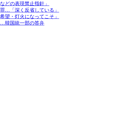
などの表現禁止指針」
罪…「深く反省している」
希望・灯火になってこそ」
…韓国統一部の答弁