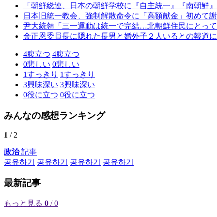
「朝鮮総連、日本の朝鮮学校に『自主統一』『南朝鮮』
日本旧統一教会、強制解散命令に「高額献金」初めて謝
尹大統領「三一運動は統一で完結…北朝鮮住民にとって
金正恩委員長に隠れた長男と婚外子２人いるとの報道に
4
腹立つ
4
腹立つ
0
悲しい
0
悲しい
1
すっきり
1
すっきり
3
興味深い
3
興味深い
0
役に立つ
0
役に立つ
みんなの感想ランキング
1
/ 2
政治
記事
공유하기
공유하기
공유하기
공유하기
最新記事
もっと見る
0
/ 0