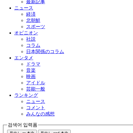
最新記事
ニュース
経済
北朝鮮
スポーツ
オピニオン
社説
コラム
日本関係のコラム
エンタメ
ドラマ
音楽
映画
アイドル
芸能一般
ランキング
ニュース
コメント
みんなの感想
검색어 입력폼