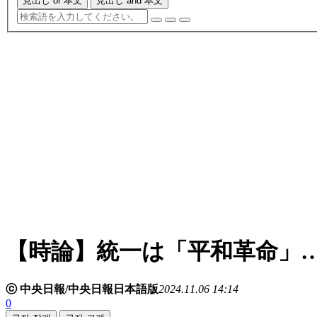
見出し or 本文
見出し and 本文
【時論】統一は「平和革命」
ⓒ 中央日報/中央日報日本語版
2024.11.06 14:14
0