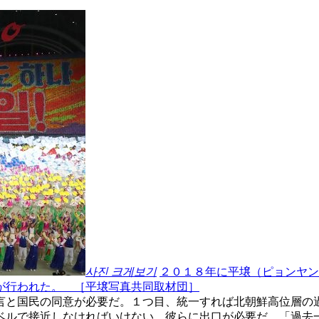
사진 크게보기
２０１８年に平壌（ピョンヤン
が行われた。 ［平壌写真共同取材団］
言と国民の同意が必要だ。１つ目、統一すれば北朝鮮高位層の
ベルで接近しなければいけない。彼らに出口が必要だ。「過去