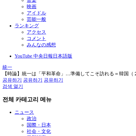
音楽
映画
アイドル
芸能一般
ランキング
アクセス
コメント
みんなの感想
YouTube 中央日報日本語版
統一
【時論】統一は「平和革命」…準備してこそ訪れる＝韓国（
공유하기
공유하기
공유하기
검색 열기
전체 카테고리 메뉴
ニュース
政治
国際・日本
社会・文化