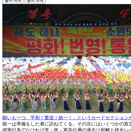
글자 작게
글자 크게
願いも一つ、平和！繁栄！統一！」というカードセクション
統一は準備をした者に訪ねてくる。その次にはいくつかの宣
侵害行為でなければ党・政・軍高位層の過去は和解と統合レ