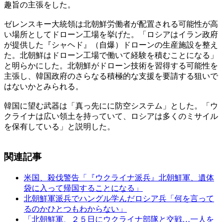
趣旨の主張をした。
ゼレンスキー大統領は北朝鮮労働者が配置される可能性が高
い場所としてドローン工場を挙げた。「ロシアはイラン政府
が提供した『シャヘド』（自爆）ドローンの生産施設を整え
た。北朝鮮はドローン工場で働いて経験を積むことになる」
と明らかにした。北朝鮮がドローン技術を習得する可能性を
主張し、韓国政府のさらなる積極的な支援を要請する狙いで
はないかとみられる。
韓国に望む武器は「真っ先にに防空システム」とした。「ウ
クライナは広い領土を持っていて、ロシアは多くのミサイル
を保有している」と説明した。
関連記事
米国、殺伐警告「『ウクライナ派兵』北朝鮮軍、遺体
袋に入って帰国することになる」
北朝鮮軍派兵でハングル学んだロシア兵「何を言って
るのかひとつもわからない」
「北朝鮮軍、２５日にウクライナ部隊と交戦…一人を