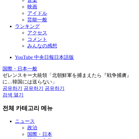
音楽
映画
アイドル
芸能一般
ランキング
アクセス
コメント
みんなの感想
YouTube 中央日報日本語版
国際・日本一般
ゼレンスキー大統領「北朝鮮軍を捕まえたら『戦争捕虜』
に…韓国には送らない」
공유하기
공유하기
공유하기
검색 열기
전체 카테고리 메뉴
ニュース
政治
国際・日本