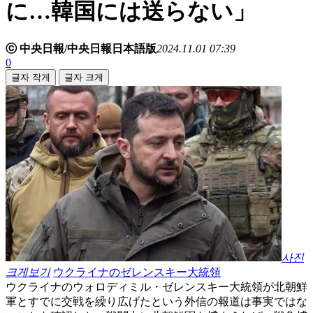
に…韓国には送らない」
ⓒ 中央日報/中央日報日本語版
2024.11.01 07:39
0
글자 작게
글자 크게
사진
크게보기
ウクライナのゼレンスキー大統領
ウクライナのウォロディミル・ゼレンスキー大統領が北朝鮮
軍とすでに交戦を繰り広げたという外信の報道は事実ではな