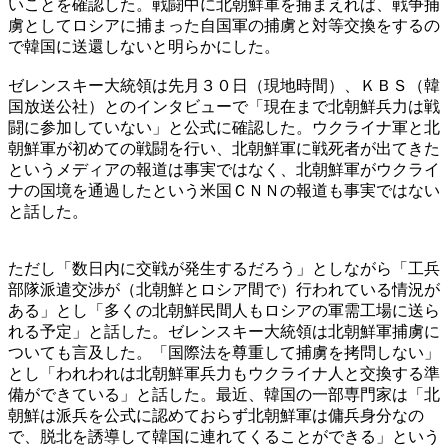
いことを確認した。戦闘中に北朝鮮軍を捕まえれば、戦争捕
虜としてロシアに捕まった自国軍の捕虜と対等交換をするの
で韓国に送還しないと明らかにした。
ゼレンスキー大統領は先月３０日（現地時間）、ＫＢＳ（韓
国放送公社）とのインタビューで「現在まで北朝鮮兵力は戦
闘に参加していない」と公式に確認した。ウクライナ軍と北
朝鮮軍が初めての戦闘を行い、北朝鮮軍に戦死者が出てきた
というメディアの報道は事実ではなく、北朝鮮軍がウクライ
ナの国境を通過したという米国ＣＮＮの報道も事実ではない
と話した。
ただし「数日内に交戦が発生するだろう」としながら「工兵
部隊派遣交渉が（北朝鮮とロシア間で）行われている情況が
ある」とし「多くの北朝鮮民間人もロシアの軍需工場に送ら
れる予定」と話した。ゼレンスキー大統領は北朝鮮軍捕虜に
ついても言及した。「国際法を尊重して捕虜を拷問しない」
とし「われわれは北朝鮮軍兵力もウクライナ人と交換する準
備ができている」と話した。最近、韓国の一部専門家は「北
朝鮮は派兵を公式に認めておらず北朝鮮軍は傭兵身分なの
で、脱北を誘導して韓国に連れてくることができる」という