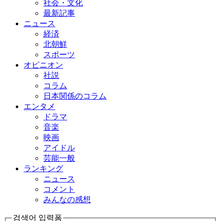
社会・文化
最新記事
ニュース
経済
北朝鮮
スポーツ
オピニオン
社説
コラム
日本関係のコラム
エンタメ
ドラマ
音楽
映画
アイドル
芸能一般
ランキング
ニュース
コメント
みんなの感想
검색어 입력폼