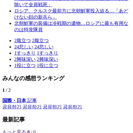
除いて全員戦死」
ロシア、クルスク最前方に北朝鮮軍投入迫る…「あど
けない顔の新兵ら」
北朝鮮軍の装備は冷戦期の遺物…ロシアに最も有用な
のは特攻隊員
2
腹立つ
2
腹立つ
24
悲しい
24
悲しい
1
すっきり
1
すっきり
2
興味深い
2
興味深い
1
役に立つ
1
役に立つ
みんなの感想ランキング
1
/ 2
国際・日本
記事
공유하기
공유하기
공유하기
공유하기
最新記事
もっと見る
0
/ 0