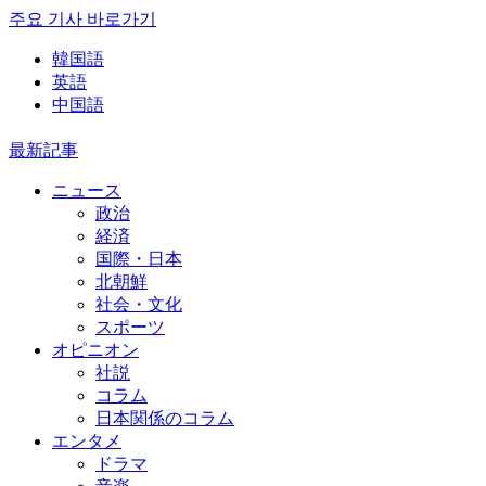
주요 기사 바로가기
韓国語
英語
中国語
最新記事
ニュース
政治
経済
国際・日本
北朝鮮
社会・文化
スポーツ
オピニオン
社説
コラム
日本関係のコラム
エンタメ
ドラマ