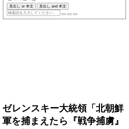
見出し or 本文
見出し and 本文
ゼレンスキー大統領「北朝鮮
軍を捕まえたら『戦争捕虜』