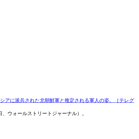
シアに派兵された北朝鮮軍と推定される軍人の姿。［テレグ
日、ウォールストリートジャーナル）。