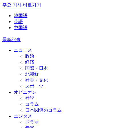
주요 기사 바로가기
韓国語
英語
中国語
最新記事
ニュース
政治
経済
国際・日本
北朝鮮
社会・文化
スポーツ
オピニオン
社説
コラム
日本関係のコラム
エンタメ
ドラマ