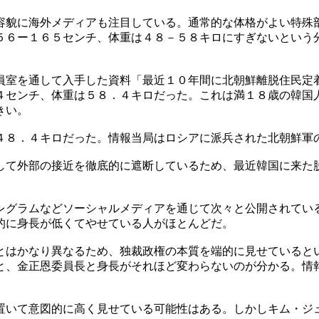
容貌に海外メディアも注目している。通常的な体格がよい特殊
５６ー１６５センチ、体重は４８－５８キロにすぎないという
員室を通して入手した資料「最近１０年間に北朝鮮離脱住民定
４センチ、体重は５８．４キロだった。これは満１８歳の韓国
きい。
４８．４キロだった。情報当局はロシアに派兵された北朝鮮軍
して外部の接近を徹底的に遮断しているため、最近韓国に来た
レグラムなどソーシャルメディアを通じて次々と公開されてい
的に身長が低くてやせている人がほとんどだ。
とはかなり異なるため、独裁政権の本質を端的に見せていると
と、金正恩委員長と身長がそれほど変わらないのが分かる。情
置いて意図的に高く見せている可能性はある。しかしキム・ジ