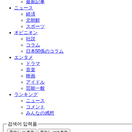
最新記事
ニュース
経済
北朝鮮
スポーツ
オピニオン
社説
コラム
日本関係のコラム
エンタメ
ドラマ
音楽
映画
アイドル
芸能一般
ランキング
ニュース
コメント
みんなの感想
검색어 입력폼