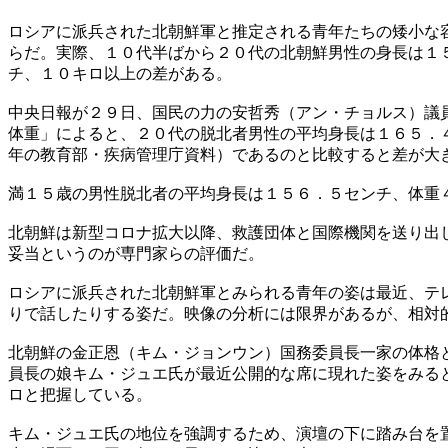
ロシアに派兵された北朝鮮軍と推定される青年たちの矮小な
らだ。実際、１０代半ばから２０代の北朝鮮男性の身長は１
チ、１０キロ以上の差がある。
中央日報が２９日、国民の力の安哲秀（アン・チョルス）議
体重」によると、２０代の脱北者男性の平均身長は１６５．
年の教育部・疾病管理庁資料）であるのと比較すると差が大
満１５歳の男性脱北者の平均身長は１５６．５センチ、体重
北朝鮮は新型コロナ拡大以降、救護団体と国際機関を送り出
妥当というのが専門家らの評価だ。
ロシアに派兵された北朝鮮軍とみられる青年の姿は最近、テ
りで話したりする姿だ。映像の分析には限界があるが、相対
北朝鮮の金正恩（キム・ジョンウン）国務委員長一家の体格
員長の娘キム・ジュエ氏が最近公開的な席に現れた姿をみる
ロと把握している。
キム・ジュエ氏の地位を強調するため、演壇の下に踏み台を