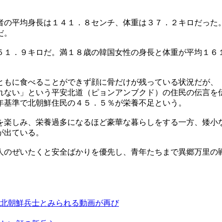
者の平均身長は１４１．８センチ、体重は３７．２キロだった
だ。
５１．９キロだ。満１８歳の韓国女性の身長と体重が平均１６
ともに食べることができず顔に骨だけが残っている状況だが、
れない」という平安北道（ピョンアンブクド）の住民の伝言を
年基準で北朝鮮住民の４５．５％が栄養不足という。
を楽しみ、栄養過多になるほど豪華な暮らしをする一方、矮小
が出ている。
人のぜいたくと安全ばかりを優先し、青年たちまで異郷万里の
北朝鮮兵士とみられる動画が再び