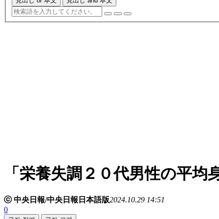
見出し or 本文
見出し and 本文
「栄養失調２０代男性の平均
ⓒ 中央日報/中央日報日本語版
2024.10.29 14:51
0