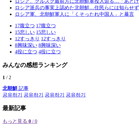
ロシア、クルスク最前方に北朝鮮軍投入迫る…「あどけ
ロシア派兵の事実上認めた北朝鮮…住民らには知らせず
ロシア軍、北朝鮮軍人に「くそったれ中国人」と暴言
17
腹立つ
17
腹立つ
15
悲しい
15
悲しい
12
すっきり
12
すっきり
8
興味深い
8
興味深い
4
役に立つ
4
役に立つ
みんなの感想ランキング
1
/ 2
北朝鮮
記事
공유하기
공유하기
공유하기
공유하기
最新記事
もっと見る
0
/ 0