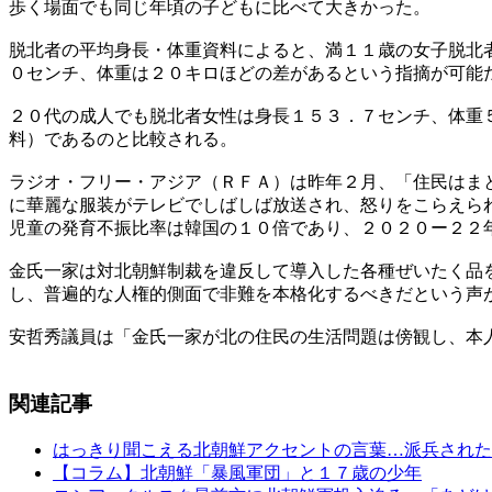
歩く場面でも同じ年頃の子どもに比べて大きかった。
脱北者の平均身長・体重資料によると、満１１歳の女子脱北
０センチ、体重は２０キロほどの差があるという指摘が可能
２０代の成人でも脱北者女性は身長１５３．７センチ、体重
料）であるのと比較される。
ラジオ・フリー・アジア（ＲＦＡ）は昨年２月、「住民はま
に華麗な服装がテレビでしばしば放送され、怒りをこらえら
児童の発育不振比率は韓国の１０倍であり、２０２０ー２２
金氏一家は対北朝鮮制裁を違反して導入した各種ぜいたく品
し、普遍的な人権的側面で非難を本格化するべきだという声
安哲秀議員は「金氏一家が北の住民の生活問題は傍観し、本
関連記事
はっきり聞こえる北朝鮮アクセントの言葉…派兵された
【コラム】北朝鮮「暴風軍団」と１７歳の少年