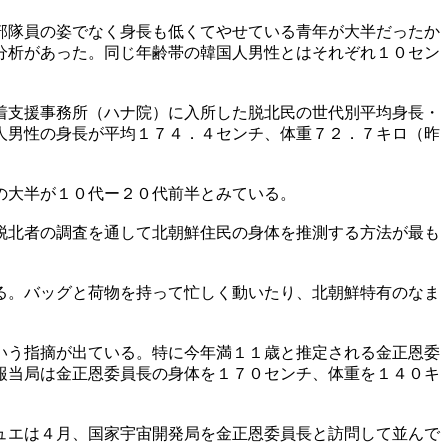
部隊員の姿でなく身長も低くてやせている青年が大半だったか
分析があった。同じ年齢帯の韓国人男性とはそれぞれ１０セン
着支援事務所（ハナ院）に入所した脱北民の世代別平均身長・
人男性の身長が平均１７４．４センチ、体重７２．７キロ（昨
の大半が１０代ー２０代前半とみている。
脱北者の調査を通して北朝鮮住民の身体を推測する方法が最も
る。バッグと荷物を持って忙しく動いたり、北朝鮮特有のなま
いう指摘が出ている。特に今年満１１歳と推定される金正恩委
報当局は金正恩委員長の身体を１７０センチ、体重を１４０キ
ュエは４月、国家宇宙開発局を金正恩委員長と訪問して並んで