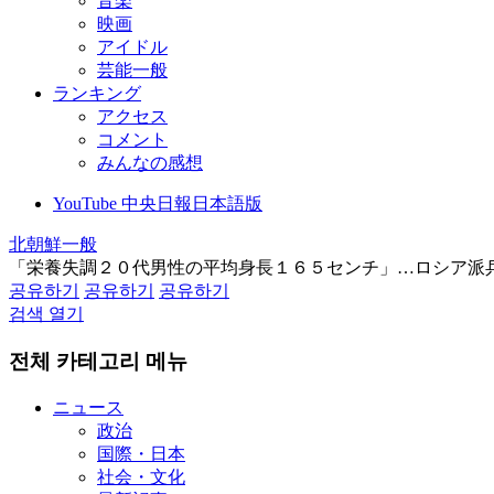
音楽
映画
アイドル
芸能一般
ランキング
アクセス
コメント
みんなの感想
YouTube 中央日報日本語版
北朝鮮一般
「栄養失調２０代男性の平均身長１６５センチ」…ロシア派
공유하기
공유하기
공유하기
검색 열기
전체 카테고리 메뉴
ニュース
政治
国際・日本
社会・文化