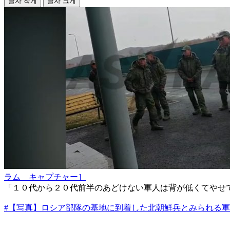
글자 작게
글자 크게
ラム キャプチャー］
「１０代から２０代前半のあどけない軍人は背が低くてやせ
#【写真】ロシア部隊の基地に到着した北朝鮮兵とみられる