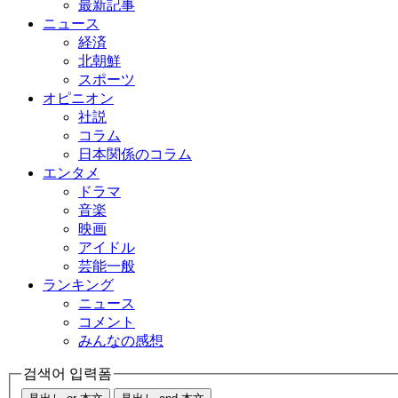
最新記事
ニュース
経済
北朝鮮
スポーツ
オピニオン
社説
コラム
日本関係のコラム
エンタメ
ドラマ
音楽
映画
アイドル
芸能一般
ランキング
ニュース
コメント
みんなの感想
검색어 입력폼