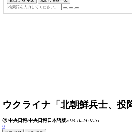
見出し or 本文
見出し and 本文
ウクライナ「北朝鮮兵士、投
ⓒ 中央日報/中央日報日本語版
2024.10.24 07:53
0