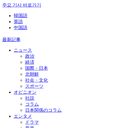
주요 기사 바로가기
韓国語
英語
中国語
最新記事
ニュース
政治
経済
国際・日本
北朝鮮
社会・文化
スポーツ
オピニオン
社説
コラム
日本関係のコラム
エンタメ
ドラマ