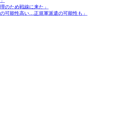
」
理のため戦線に来た」
の可能性高い…正規軍派遣の可能性も」