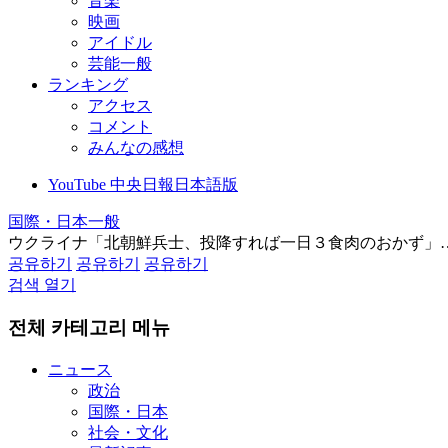
音楽
映画
アイドル
芸能一般
ランキング
アクセス
コメント
みんなの感想
YouTube 中央日報日本語版
国際・日本一般
ウクライナ「北朝鮮兵士、投降すれば一日３食肉のおかず」
공유하기
공유하기
공유하기
검색 열기
전체 카테고리 메뉴
ニュース
政治
国際・日本
社会・文化