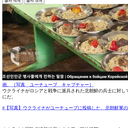
글자 작게
글자 크게
画。［写真 ユーチューブ キャプチャー］
ウクライナがロシアと戦争に派兵された北朝鮮の兵士に対し
にだ。
#【写真】ウクライナがユーチューブに投稿した、北朝鮮軍