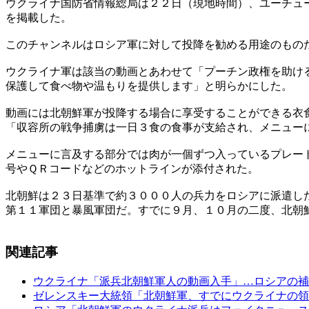
ウクライナ国防省情報総局は２２日（現地時間）、ユーチュー
を掲載した。
このチャンネルはロシア軍に対して投降を勧める用途のもの
ウクライナ軍は該当の動画とあわせて「プーチン政権を助け
保護して食べ物や温もりを提供します」と明らかにした。
動画には北朝鮮軍が投降する場合に享受することができる衣
「収容所の戦争捕虜は一日３食の食事が支給され、メニュー
メニューに言及する部分では肉が一個ずつ入っているプレー
号やＱＲコードなどのホットラインが添付された。
北朝鮮は２３日基準で約３０００人の兵力をロシアに派遣し
第１１軍団と暴風軍団だ。すでに９月、１０月の二度、北朝
関連記事
ウクライナ「派兵北朝鮮軍人の動画入手」…ロシアの補
ゼレンスキー大統領「北朝鮮軍、すでにウクライナの領