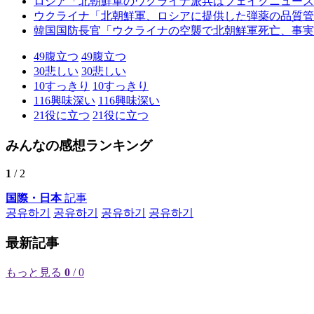
ロシア「北朝鮮軍のウクライナ派兵はフェイクニュース
ウクライナ「北朝鮮軍、ロシアに提供した弾薬の品質管
韓国国防長官「ウクライナの空襲で北朝鮮軍死亡、事実
49
腹立つ
49
腹立つ
30
悲しい
30
悲しい
10
すっきり
10
すっきり
116
興味深い
116
興味深い
21
役に立つ
21
役に立つ
みんなの感想ランキング
1
/ 2
国際・日本
記事
공유하기
공유하기
공유하기
공유하기
最新記事
もっと見る
0
/ 0