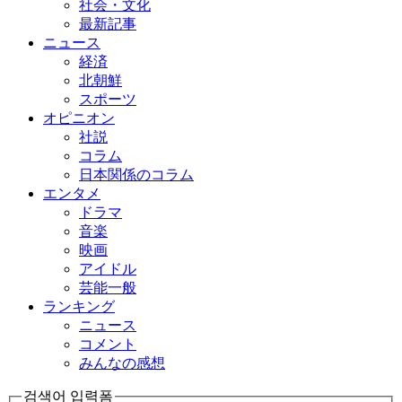
社会・文化
最新記事
ニュース
経済
北朝鮮
スポーツ
オピニオン
社説
コラム
日本関係のコラム
エンタメ
ドラマ
音楽
映画
アイドル
芸能一般
ランキング
ニュース
コメント
みんなの感想
검색어 입력폼