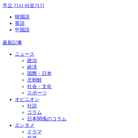
주요 기사 바로가기
韓国語
英語
中国語
最新記事
ニュース
政治
経済
国際・日本
北朝鮮
社会・文化
スポーツ
オピニオン
社説
コラム
日本関係のコラム
エンタメ
ドラマ