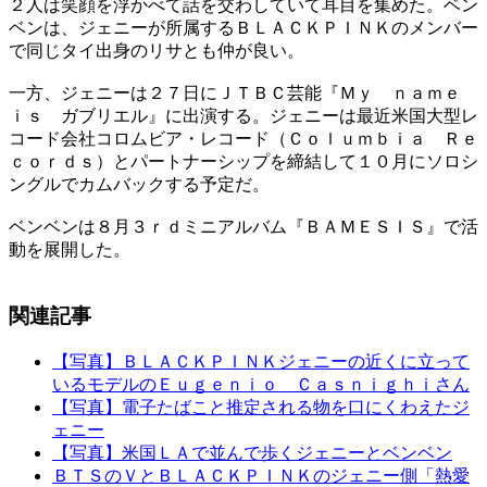
２人は笑顔を浮かべて話を交わしていて耳目を集めた。ベン
ベンは、ジェニーが所属するＢＬＡＣＫＰＩＮＫのメンバー
で同じタイ出身のリサとも仲が良い。
一方、ジェニーは２７日にＪＴＢＣ芸能『Ｍｙ ｎａｍｅ
ｉｓ ガブリエル』に出演する。ジェニーは最近米国大型レ
コード会社コロムビア・レコード（Ｃｏｌｕｍｂｉａ Ｒｅ
ｃｏｒｄｓ）とパートナーシップを締結して１０月にソロシ
ングルでカムバックする予定だ。
ベンベンは８月３ｒｄミニアルバム『ＢＡＭＥＳＩＳ』で活
動を展開した。
関連記事
【写真】ＢＬＡＣＫＰＩＮＫジェニーの近くに立って
いるモデルのＥｕｇｅｎｉｏ Ｃａｓｎｉｇｈｉさん
【写真】電子たばこと推定される物を口にくわえたジ
ェニー
【写真】米国ＬＡで並んで歩くジェニーとベンベン
ＢＴＳのＶとＢＬＡＣＫＰＩＮＫのジェニー側「熱愛