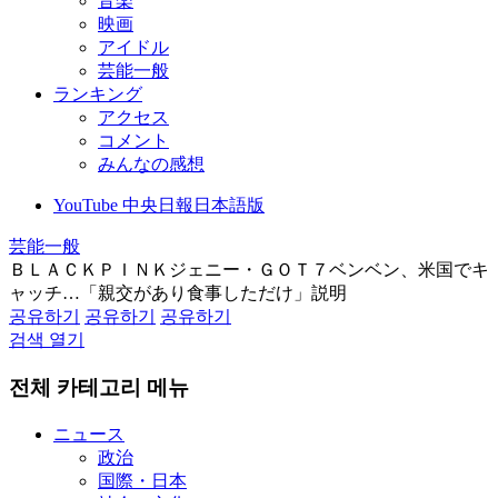
音楽
映画
アイドル
芸能一般
ランキング
アクセス
コメント
みんなの感想
YouTube 中央日報日本語版
芸能一般
ＢＬＡＣＫＰＩＮＫジェニー・ＧＯＴ７ベンベン、米国でキ
ャッチ…「親交があり食事しただけ」説明
공유하기
공유하기
공유하기
검색 열기
전체 카테고리 메뉴
ニュース
政治
国際・日本