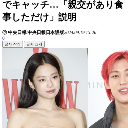
でキャッチ…「親交があり食
事しただけ」説明
ⓒ 中央日報/中央日報日本語版
2024.09.19 15:26
0
글자 작게
글자 크게