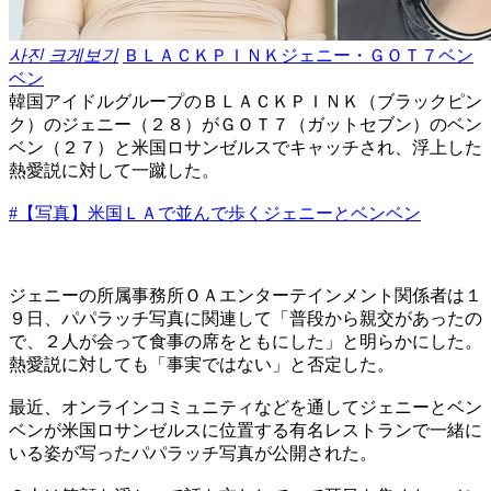
사진 크게보기
ＢＬＡＣＫＰＩＮＫジェニー・ＧＯＴ７ベン
ベン
韓国アイドルグループのＢＬＡＣＫＰＩＮＫ（ブラックピン
ク）のジェニー（２８）がＧＯＴ７（ガットセブン）のベン
ベン（２７）と米国ロサンゼルスでキャッチされ、浮上した
熱愛説に対して一蹴した。
#【写真】米国ＬＡで並んで歩くジェニーとベンベン
ジェニーの所属事務所ＯＡエンターテインメント関係者は１
９日、パパラッチ写真に関連して「普段から親交があったの
で、２人が会って食事の席をともにした」と明らかにした。
熱愛説に対しても「事実ではない」と否定した。
最近、オンラインコミュニティなどを通してジェニーとベン
ベンが米国ロサンゼルスに位置する有名レストランで一緒に
いる姿が写ったパパラッチ写真が公開された。