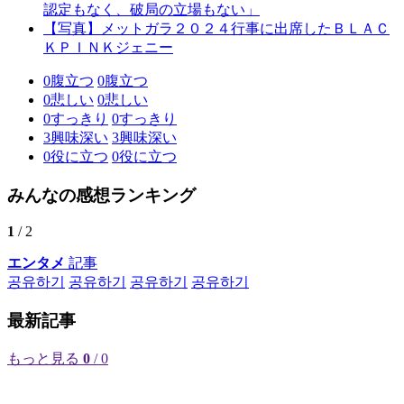
認定もなく、破局の立場もない」
【写真】メットガラ２０２４行事に出席したＢＬＡＣ
ＫＰＩＮＫジェニー
0
腹立つ
0
腹立つ
0
悲しい
0
悲しい
0
すっきり
0
すっきり
3
興味深い
3
興味深い
0
役に立つ
0
役に立つ
みんなの感想ランキング
1
/ 2
エンタメ
記事
공유하기
공유하기
공유하기
공유하기
最新記事
もっと見る
0
/ 0