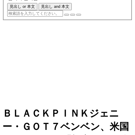
見出し or 本文
見出し and 本文
ＢＬＡＣＫＰＩＮＫジェニ
ー・ＧＯＴ７ベンベン、米国