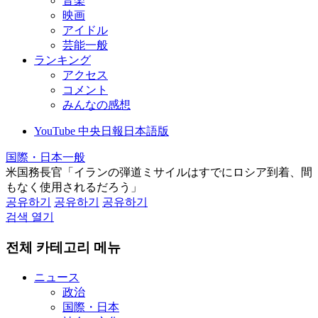
音楽
映画
アイドル
芸能一般
ランキング
アクセス
コメント
みんなの感想
YouTube 中央日報日本語版
国際・日本一般
米国務長官「イランの弾道ミサイルはすでにロシア到着、間
もなく使用されるだろう」
공유하기
공유하기
공유하기
검색 열기
전체 카테고리 메뉴
ニュース
政治
国際・日本