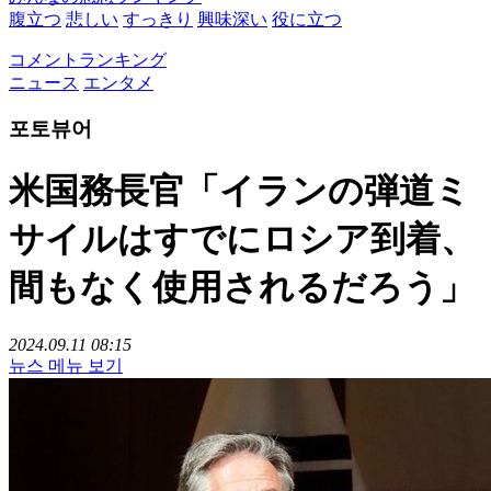
腹立つ
悲しい
すっきり
興味深い
役に立つ
コメントランキング
ニュース
エンタメ
포토뷰어
米国務長官「イランの弾道ミ
サイルはすでにロシア到着、
間もなく使用されるだろう」
2024.09.11 08:15
뉴스 메뉴 보기