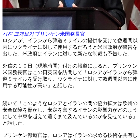
사진 크게보기
ブリンケン米国務長官
ロシアが、イランから弾道ミサイルの提供を受けて数週間以
内にウクライナに対して使用するだろうと米国政府が警告を
出した。米政府はイランに対して新たな制裁も予告した。
外信の１０日（現地時間）付けの報道によると、ブリンケン
米国務長官はこの日英国を訪問して「ロシアがイランから弾
道ミサイルを受け取り、ウクライナに対して数週間以内に使
用する可能性が高い」と話した。
続いて「このようなロシアとイランの間の協力拡大は欧州の
安全保障を脅かし、安定を害するイランの影響力がどのよう
にして中東を越えて遠くまで及んでいるのかを見せている」
と話した。
ブリンケン報道官は、ロシアはイランの求める技術を共有し