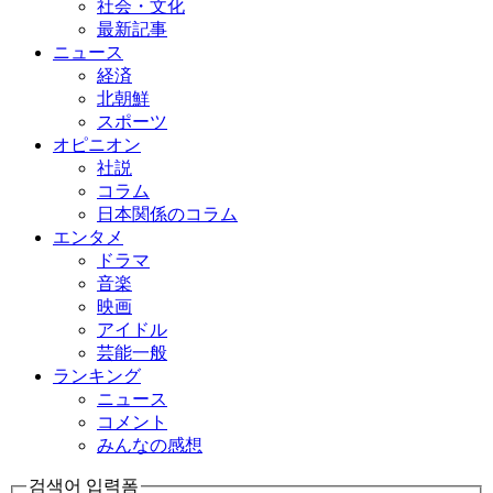
社会・文化
最新記事
ニュース
経済
北朝鮮
スポーツ
オピニオン
社説
コラム
日本関係のコラム
エンタメ
ドラマ
音楽
映画
アイドル
芸能一般
ランキング
ニュース
コメント
みんなの感想
검색어 입력폼