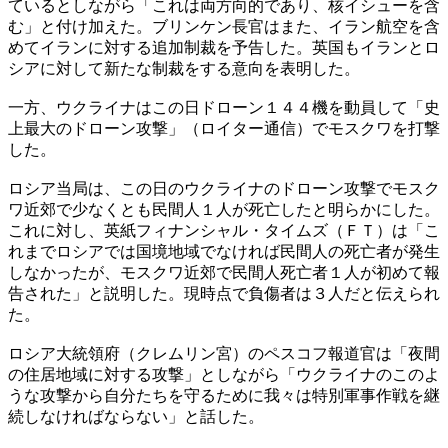
ているとしながら「これは両方向的であり、核イシューを含
む」と付け加えた。ブリンケン長官はまた、イラン航空を含
めてイランに対する追加制裁を予告した。英国もイランとロ
シアに対して新たな制裁をする意向を表明した。
一方、ウクライナはこの日ドローン１４４機を動員して「史
上最大のドローン攻撃」（ロイター通信）でモスクワを打撃
した。
ロシア当局は、この日のウクライナのドローン攻撃でモスク
ワ近郊で少なくとも民間人１人が死亡したと明らかにした。
これに対し、英紙フィナンシャル・タイムズ（ＦＴ）は「こ
れまでロシアでは国境地域でなければ民間人の死亡者が発生
しなかったが、モスクワ近郊で民間人死亡者１人が初めて報
告された」と説明した。現時点で負傷者は３人だと伝えられ
た。
ロシア大統領府（クレムリン宮）のペスコフ報道官は「夜間
の住居地域に対する攻撃」としながら「ウクライナのこのよ
うな攻撃から自分たちを守るために我々は特別軍事作戦を継
続しなければならない」と話した。