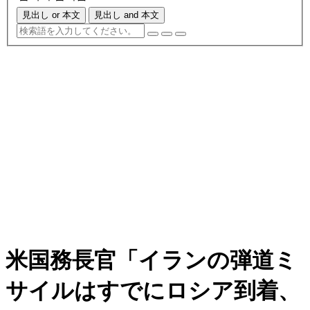
見出し or 本文
見出し and 本文
米国務長官「イランの弾道ミ
サイルはすでにロシア到着、