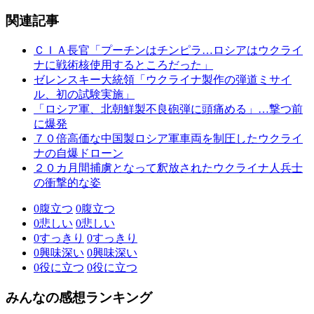
関連記事
ＣＩＡ長官「プーチンはチンピラ…ロシアはウクライ
ナに戦術核使用するところだった」
ゼレンスキー大統領「ウクライナ製作の弾道ミサイ
ル、初の試験実施」
「ロシア軍、北朝鮮製不良砲弾に頭痛める」…撃つ前
に爆発
７０倍高価な中国製ロシア軍車両を制圧したウクライ
ナの自爆ドローン
２０カ月間捕虜となって釈放されたウクライナ人兵士
の衝撃的な姿
0
腹立つ
0
腹立つ
0
悲しい
0
悲しい
0
すっきり
0
すっきり
0
興味深い
0
興味深い
0
役に立つ
0
役に立つ
みんなの感想ランキング