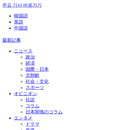
주요 기사 바로가기
韓国語
英語
中国語
最新記事
ニュース
政治
経済
国際・日本
北朝鮮
社会・文化
スポーツ
オピニオン
社説
コラム
日本関係のコラム
エンタメ
ドラマ