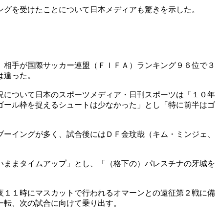
ングを受けたことについて日本メディアも驚きを示した。
。相手が国際サッカー連盟（ＦＩＦＡ）ランキング９６位で３
は違った。
況について日本のスポーツメディア・日刊スポーツは「１０年
ゴール枠を捉えるシュートは少なかった」とし「特に前半はゴ
ブーイングが多く、試合後にはＤＦ金玟哉（キム・ミンジェ、
いままタイムアップ」とし、「（格下の）パレスチナの牙城を
夜１１時にマスカットで行われるオマーンとの遠征第２戦に備
一転、次の試合に向けて乗り出す。