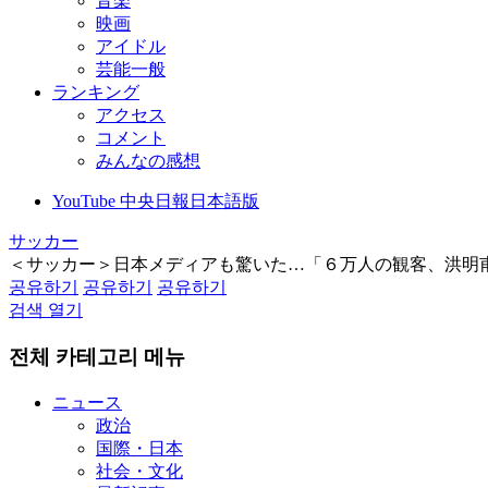
音楽
映画
アイドル
芸能一般
ランキング
アクセス
コメント
みんなの感想
YouTube 中央日報日本語版
サッカー
＜サッカー＞日本メディアも驚いた…「６万人の観客、洪明
공유하기
공유하기
공유하기
검색 열기
전체 카테고리 메뉴
ニュース
政治
国際・日本
社会・文化