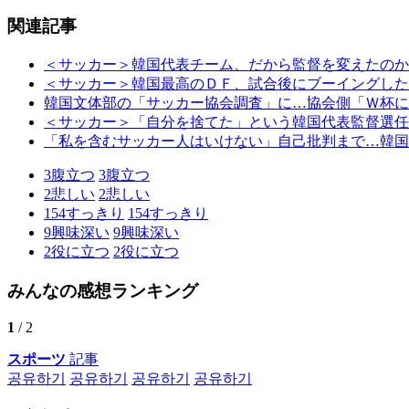
関連記事
＜サッカー＞韓国代表チーム、だから監督を変えたのか
＜サッカー＞韓国最高のＤＦ、試合後にブーイングした
韓国文体部の「サッカー協会調査」に…協会側「Ｗ杯に
＜サッカー＞「自分を捨てた」という韓国代表監督選任
「私を含むサッカー人はいけない」自己批判まで…韓国
3
腹立つ
3
腹立つ
2
悲しい
2
悲しい
154
すっきり
154
すっきり
9
興味深い
9
興味深い
2
役に立つ
2
役に立つ
みんなの感想ランキング
1
/ 2
スポーツ
記事
공유하기
공유하기
공유하기
공유하기