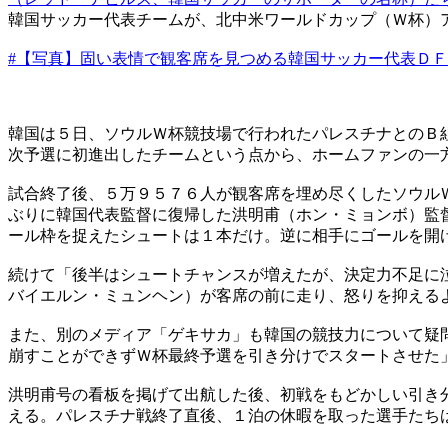
韓国サッカー代表チームが、北中米ワールドカップ（Ｗ杯）
#【写真】固い表情で観客席を見つめる韓国サッカー代表Ｄ
韓国は５日、ソウルＷ杯競技場で行われたパレスチナとのＢ
次予選に初進出したチームという点から、ホームファンの一
試合終了後、５万９５７６人が観客席を埋め尽くしたソウル
ぶりに韓国代表監督に復帰した洪明甫（ホン・ミョンボ）監
ール枠を捉えたシュートは１本だけ。逆に相手にゴールを開
続けて「後半はシュートチャンスが増えたが、決定力不足に
バイエルン・ミュンヘン）が客席の前に走り、怒りを抑える
また、別のメディア「ゲキサカ」も韓国の競技力について疑
崩すことができずＷ杯最終予選を引き分けでスタートさせた
洪明甫号の看板を掲げて出航した後、初戦をもどかしい引き
える。パレスチナ戦終了直後、１泊の休暇を取った選手たち