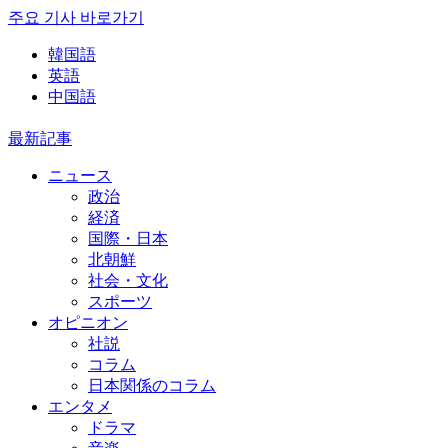
주요 기사 바로가기
韓国語
英語
中国語
最新記事
ニュース
政治
経済
国際・日本
北朝鮮
社会・文化
スポーツ
オピニオン
社説
コラム
日本関係のコラム
エンタメ
ドラマ