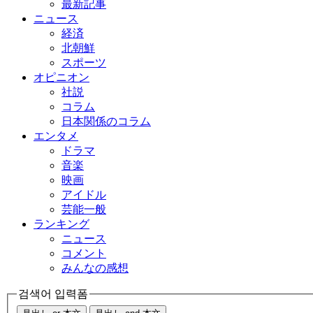
最新記事
ニュース
経済
北朝鮮
スポーツ
オピニオン
社説
コラム
日本関係のコラム
エンタメ
ドラマ
音楽
映画
アイドル
芸能一般
ランキング
ニュース
コメント
みんなの感想
검색어 입력폼