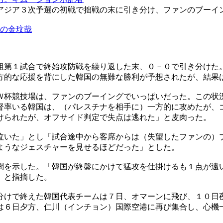
アジア３次予選の初戦で拙戦の末に引き分け、ファンのブーイ
Ｆの金玟哉
組第１試合で終始攻防戦を繰り返した末、０－０で引き分けた
方的な応援を背にした韓国の無難な勝利が予想されたが、結果
Ｗ杯競技場は、ファンのブーイングでいっぱいだった。この状
督率いる韓国は、（パレスチナを相手に）一方的に攻めたが、
けられたが、オフサイド判定で失点は逃れた」と皮肉った。
泣いた」とし「試合途中から客席からは（失望したファンの）
ようなジェスチャーを見せるほどだった」とした。
問を示した。「韓国が終盤にかけて猛攻を仕掛けるも１点が遠
」と指摘した。
分けで終えた韓国代表チームは７日、オマーンに飛び、１０日
は６日夕方、仁川（インチョン）国際空港に再び集合し、心機