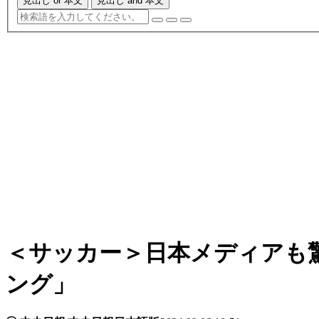
見出し or 本文
見出し and 本文
＜サッカー＞日本メディアも
ング」