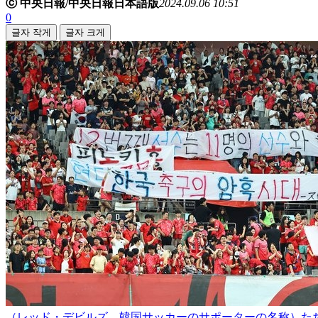
ⓒ 中央日報/中央日報日本語版
2024.09.06 10:51
0
글자 작게
글자 크게
（レッド・デビルズ、韓国サッカーのサポーターの名称）た