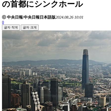
の首都にシンクホール
ⓒ 中央日報/中央日報日本語版
2024.08.26 10:01
0
글자 작게
글자 크게