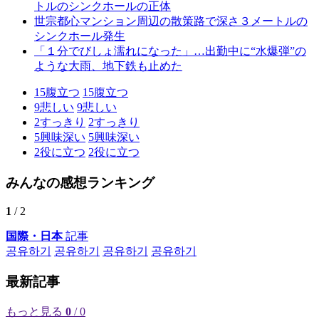
トルのシンクホールの正体
世宗都心マンション周辺の散策路で深さ３メートルの
シンクホール発生
「１分でびしょ濡れになった」…出勤中に“水爆弾”の
ような大雨、地下鉄も止めた
15
腹立つ
15
腹立つ
9
悲しい
9
悲しい
2
すっきり
2
すっきり
5
興味深い
5
興味深い
2
役に立つ
2
役に立つ
みんなの感想ランキング
1
/ 2
国際・日本
記事
공유하기
공유하기
공유하기
공유하기
最新記事
もっと見る
0
/ 0