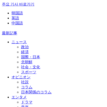
주요 기사 바로가기
韓国語
英語
中国語
最新記事
ニュース
政治
経済
国際・日本
北朝鮮
社会・文化
スポーツ
オピニオン
社説
コラム
日本関係のコラム
エンタメ
ドラマ