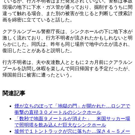
ているが、行方不明者はまだ発見されていない。警察は事故
現場の地下に下水・ガス管が通っており、掘削するうちに間
違って触れる場合、また別の被害が生じると判断して捜索計
画を綿密に立てていると話した。
クアラルンプール警察庁長は、シンクホールの下に地下水が
激しく流れており、行方不明者が流されたかもしれないと明
らかにした。同氏は、昨年も同じ場所で地中の土が流され、
復旧したことがあると説明した。
行方不明者は、夫や友達数人とともに２カ月前にクアラルン
プールを訪問し休暇を楽しんで同日帰国する予定だったが、
帰国前日に被害に遭ったという。
関連記事
煙が立ちのぼって「地獄の門」が開かれた…ロシアで
衝撃の直径３０メートルのシンクホール
「数秒で地面９メートルが消えた」 米国サッカー場
で照明塔を飲み込んだ巨大なシンクホール
坡州で１トントラックが穴に落ちた…深さ４～５メー