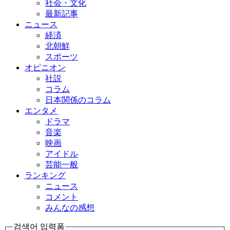
社会・文化
最新記事
ニュース
経済
北朝鮮
スポーツ
オピニオン
社説
コラム
日本関係のコラム
エンタメ
ドラマ
音楽
映画
アイドル
芸能一般
ランキング
ニュース
コメント
みんなの感想
검색어 입력폼