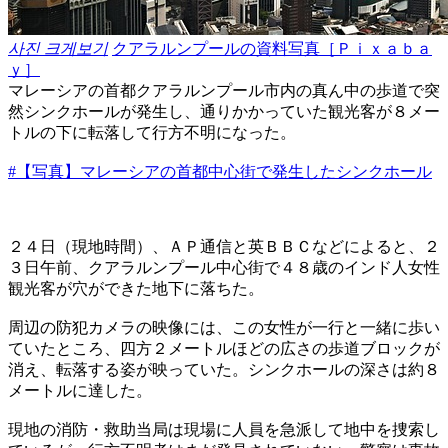
사진 크게보기
クアラルンプールの資料写真［Ｐｉｘａｂａ
ｙ］
マレーシアの首都クアラルンプール市内の真ん中の歩道で突
然シンクホールが発生し、通りかかっていた観光客が８メー
トルの下に転落して行方不明になった。
#【写真】マレーシアの首都中心街で発生したシンクホール
２４日（現地時間）、ＡＰ通信と英ＢＢＣなどによると、２
３日午前、クアラルンプール中心街で４８歳のインド人女性
観光客が穴ができた地下に落ちた。
周辺の防犯カメラの映像には、この女性が一行と一緒に歩い
ていたところ、四方２メートルほどの広さの歩道ブロックが
消え、転落する姿が映っていた。シンクホールの深さは約８
メートルに達した。
現地の消防・救助当局は現場に人員を急派して地中を捜索し