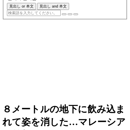
見出し or 本文
見出し and 本文
８メートルの地下に飲み込ま
れて姿を消した…マレーシア