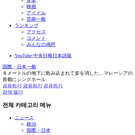
音楽
映画
アイドル
芸能一般
ランキング
アクセス
コメント
みんなの感想
YouTube 中央日報日本語版
国際・日本一般
８メートルの地下に飲み込まれて姿を消した…マレーシアの
首都にシンクホール
공유하기
공유하기
공유하기
검색 열기
전체 카테고리 메뉴
ニュース
政治
国際・日本