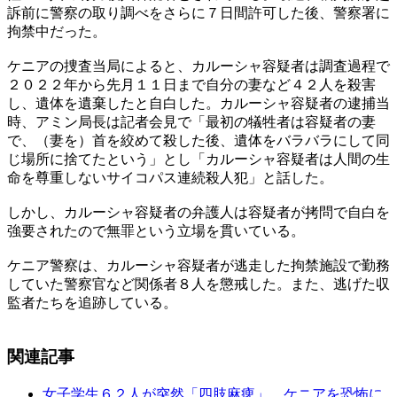
訴前に警察の取り調べをさらに７日間許可した後、警察署に
拘禁中だった。
ケニアの捜査当局によると、カルーシャ容疑者は調査過程で
２０２２年から先月１１日まで自分の妻など４２人を殺害
し、遺体を遺棄したと自白した。カルーシャ容疑者の逮捕当
時、アミン局長は記者会見で「最初の犠牲者は容疑者の妻
で、（妻を）首を絞めて殺した後、遺体をバラバラにして同
じ場所に捨てたという」とし「カルーシャ容疑者は人間の生
命を尊重しないサイコパス連続殺人犯」と話した。
しかし、カルーシャ容疑者の弁護人は容疑者が拷問で自白を
強要されたので無罪という立場を貫いている。
ケニア警察は、カルーシャ容疑者が逃走した拘禁施設で勤務
していた警察官など関係者８人を懲戒した。また、逃げた収
監者たちを追跡している。
関連記事
女子学生６２人が突然「四肢麻痺」…ケニアを恐怖に