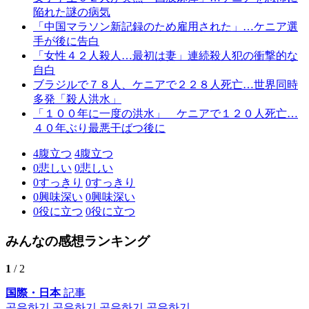
陥れた謎の病気
「中国マラソン新記録のため雇用された」…ケニア選
手が後に告白
「女性４２人殺人…最初は妻」連続殺人犯の衝撃的な
自白
ブラジルで７８人、ケニアで２２８人死亡…世界同時
多発「殺人洪水」
「１００年に一度の洪水」 ケニアで１２０人死亡…
４０年ぶり最悪干ばつ後に
4
腹立つ
4
腹立つ
0
悲しい
0
悲しい
0
すっきり
0
すっきり
0
興味深い
0
興味深い
0
役に立つ
0
役に立つ
みんなの感想ランキング
1
/ 2
国際・日本
記事
공유하기
공유하기
공유하기
공유하기