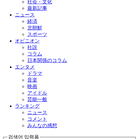
社会・文化
最新記事
ニュース
経済
北朝鮮
スポーツ
オピニオン
社説
コラム
日本関係のコラム
エンタメ
ドラマ
音楽
映画
アイドル
芸能一般
ランキング
ニュース
コメント
みんなの感想
검색어 입력폼