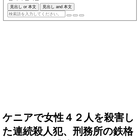
見出し or 本文
見出し and 本文
ケニアで女性４２人を殺害し
た連続殺人犯、刑務所の鉄格