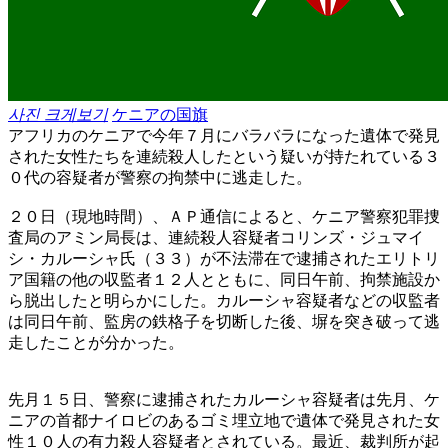
사진 크게보기
ケニアの国旗
アフリカのケニアで今年７月にバラバラになった遺体で発見
された女性たちを連続殺人したという疑いが持たれている３
０代の容疑者が警察の拘禁中に逃走した。
２０日（現地時間）、ＡＰ通信によると、ケニア警察犯罪捜
査局のアミン局長は、連続殺人容疑者コリンズ・ジュマイ
シ・カルーシャ氏（３３）が不法滞在で逮捕されたエリトリ
ア国籍の他の収監者１２人とともに、同日午前、拘禁施設か
ら脱出したと明らかにした。カルーシャ容疑者などの収監者
は同日午前、監房の鉄格子を切断した後、塀を突き破って逃
走したことが分かった。
先月１５日、警察に逮捕されたカルーシャ容疑者は先月、ケ
ニアの首都ナイロビのあるゴミ埋立地で遺体で発見された女
性１０人の有力殺人容疑者とされている。最近、裁判所が起