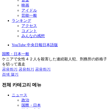
音楽
映画
アイドル
芸能一般
ランキング
アクセス
コメント
みんなの感想
YouTube 中央日報日本語版
国際・日本一般
ケニアで女性４２人を殺害した連続殺人犯、刑務所の鉄格子
を切って逃走
공유하기
공유하기
공유하기
검색 열기
전체 카테고리 메뉴
ニュース
政治
国際・日本