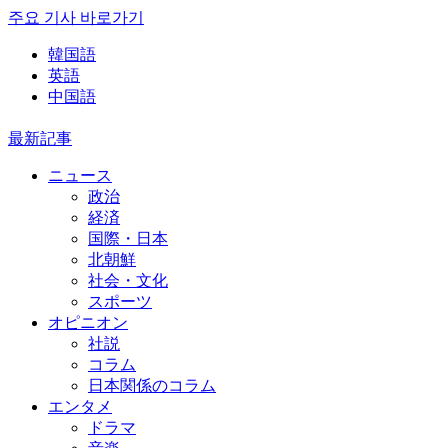
주요 기사 바로가기
韓国語
英語
中国語
最新記事
ニュース
政治
経済
国際・日本
北朝鮮
社会・文化
スポーツ
オピニオン
社説
コラム
日本関係のコラム
エンタメ
ドラマ