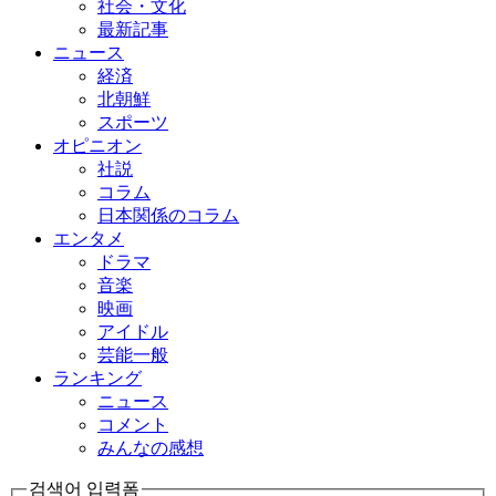
社会・文化
最新記事
ニュース
経済
北朝鮮
スポーツ
オピニオン
社説
コラム
日本関係のコラム
エンタメ
ドラマ
音楽
映画
アイドル
芸能一般
ランキング
ニュース
コメント
みんなの感想
검색어 입력폼