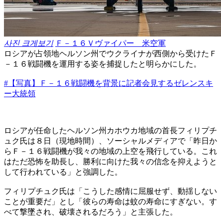
사진 크게보기
Ｆ－１６Ｖヴァイパー 米空軍
ロシアが占領地ヘルソン州でウクライナが西側から受けたＦ
－１６戦闘機を運用する姿を捕捉したと明らかにした。
#【写真】Ｆ－１６戦闘機を背景に記者会見するゼレンスキ
ー大統領
ロシアが任命したヘルソン州カホウカ地域の首長フィリプチ
ュク氏は８日（現地時間）、ソーシャルメディアで「昨日か
らＦ－１６戦闘機が我々の地域の上空を飛行している。これ
はただ恐怖を助長し、勝利に向けた我々の信念を抑えようと
して行われている」と強調した。
フィリプチュク氏は「こうした感情に屈服せず、動揺しない
ことが重要だ」とし「彼らの寿命は蚊の寿命にすぎない。す
べて撃墜され、破壊されるだろう」と主張した。