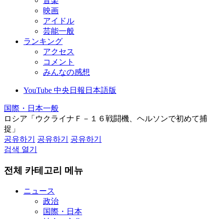
音楽
映画
アイドル
芸能一般
ランキング
アクセス
コメント
みんなの感想
YouTube 中央日報日本語版
国際・日本一般
ロシア「ウクライナＦ－１６戦闘機、ヘルソンで初めて捕
捉」
공유하기
공유하기
공유하기
검색 열기
전체 카테고리 메뉴
ニュース
政治
国際・日本