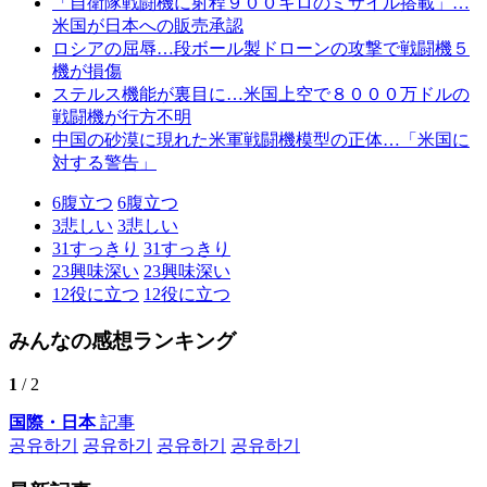
「自衛隊戦闘機に射程９００キロのミサイル搭載」…
米国が日本への販売承認
ロシアの屈辱…段ボール製ドローンの攻撃で戦闘機５
機が損傷
ステルス機能が裏目に…米国上空で８０００万ドルの
戦闘機が行方不明
中国の砂漠に現れた米軍戦闘機模型の正体…「米国に
対する警告」
6
腹立つ
6
腹立つ
3
悲しい
3
悲しい
31
すっきり
31
すっきり
23
興味深い
23
興味深い
12
役に立つ
12
役に立つ
みんなの感想ランキング
1
/ 2
国際・日本
記事
공유하기
공유하기
공유하기
공유하기