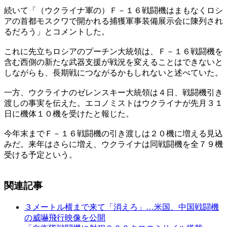
続いて「（ウクライナ軍の）Ｆ－１６戦闘機はまもなくロシ
アの首都モスクワで開かれる捕獲軍事装備展示会に陳列され
るだろう」とコメントした。
これに先立ちロシアのプーチン大統領は、Ｆ－１６戦闘機を
含む西側の新たな武器支援が戦況を変えることはできないと
しながらも、長期戦につながるかもしれないと述べていた。
一方、ウクライナのゼレンスキー大統領は４日、戦闘機引き
渡しの事実を伝えた。エコノミストはウクライナが先月３１
日に機体１０機を受けたと報じた。
今年末までＦ－１６戦闘機の引き渡しは２０機に増える見込
みだ。来年はさらに増え、ウクライナは同戦闘機を全７９機
受ける予定という。
関連記事
３メートル横まで来て「消えろ」…米国、中国戦闘機
の威嚇飛行映像を公開