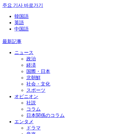
주요 기사 바로가기
韓国語
英語
中国語
最新記事
ニュース
政治
経済
国際・日本
北朝鮮
社会・文化
スポーツ
オピニオン
社説
コラム
日本関係のコラム
エンタメ
ドラマ