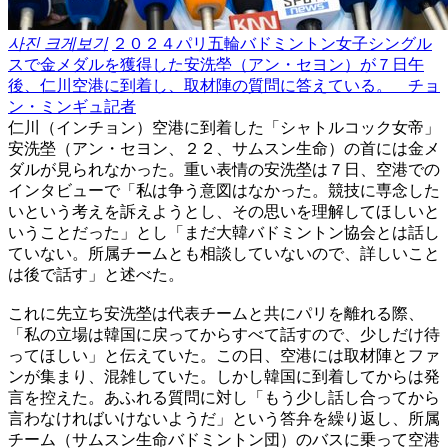
사진 크게보기
２０２４パリ五輪バドミントン女子シングル
スで金メダルを獲得した安洗塋（アン・セヨン）が７日午
後、仁川空港に到着し、取材陣の質問に答えている。 チョ
ン・ミンギュ記者
仁川（インチョン）空港に到着した「シャトルコック女帝」
安洗塋（アン・セヨン、２２、サムスン生命）の首には金メ
ダルが見られなかった。重い表情の安洗塋は７日、空港での
インタビューで「私は争う意図はなかった。競技に専念した
いという考えを訴えようとし、その思いを理解してほしいと
いうことだった」とし「まだ大韓バドミントン協会とは話し
ていない。所属チームとも相談していないので、詳しいこと
は後で話す」と述べた。
これに先立ち安洗塋は代表チームと共にパリを離れる際、
「私の立場は韓国に戻ってからすべて話すので、少しだけ待
ってほしい」と伝えていた。この日、空港には取材陣とファ
ンが集まり、混雑していた。しかし韓国に到着してからは発
言を控えた。あふれる質問に対し「もう少し話し合ってから
言わなければいけないようだ」という答弁を繰り返し、所属
チーム（サムスン生命バドミントン団）のバスに乗って空港