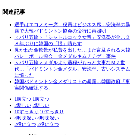
関連記事
選手はエコノミー席、役員はビジネス席…安洗塋の暴
露で大韓バドミントン協会の蛮行に再照明
＜パリ五輪＞「シャトルコック女帝」安洗塋が金…２
８年ぶりに韓国の「恨」晴らす
見かねた金軟景が私費を出した…また言及される大韓
バレーボール協会「金メダルキムチチゲ」事件
＜パリ五輪＞メダルより過程がもっと大事なＭＺ世
代…「バドミントン金メダル」安洗塋、古いシステム
に憤った
韓国バドミントン金メダリストの暴露…韓国政府「事
実関係確認する」
1
腹立つ
1
腹立つ
2
悲しい
2
悲しい
10
すっきり
10
すっきり
4
興味深い
4
興味深い
2
役に立つ
2
役に立つ