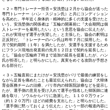
＜２＞専門トレーナー拒否＝安洗塋は２月から協会が送った
専門トレーナー（ハン・スジョン氏）と共にコンディション
を高めた。半年近く身体的・精神的に多くの支援を受けたと
いう。安洗塋側の関係者は「五輪の開幕前に『大会期間は個
人トレーナーを雇用したい』という意思を協会に伝えたが、
これが実現せず選手が失望した」と主張した。協会の釈明は
正反対だ。「トレーナーのハン氏は昨年７月に採用した。６
月で契約期間（１年）を満たしたが、安選手を支援するため
にフランス現地出発直前の先月１２日まで契約を延長した」
とし「協会が五輪終了時まで追加の延長を提案したが、ハン
氏が拒否した」と明らかにした。真実をめぐる攻防が予想さ
れる部分だ。
＜３＞五輪直前にまたけが＝安洗塋がパリで最後の練習をし
ながら足首を痛めたことも最近伝えられた。協会は「大韓体
育会医務チームの治療、パリ市内の韓医院診療などを提示し
たが、選手側の意見を受け入れて選手が指名した韓医師に連
絡を取り、ソウルからパリに急派した。１１００万ウォン
（約１２０万円）ほどの経費を支出した」と明らかにした。
「選手側に黙っておくよう伝えた」という一部の報道内容に