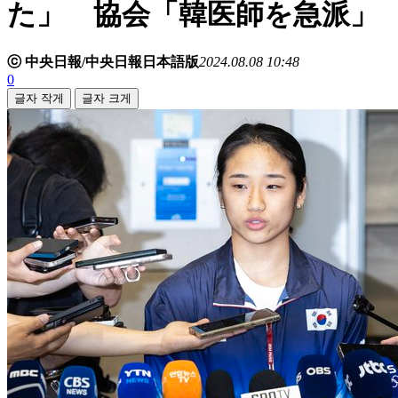
た」 協会「韓医師を急派」
ⓒ 中央日報/中央日報日本語版
2024.08.08 10:48
0
글자 작게
글자 크게