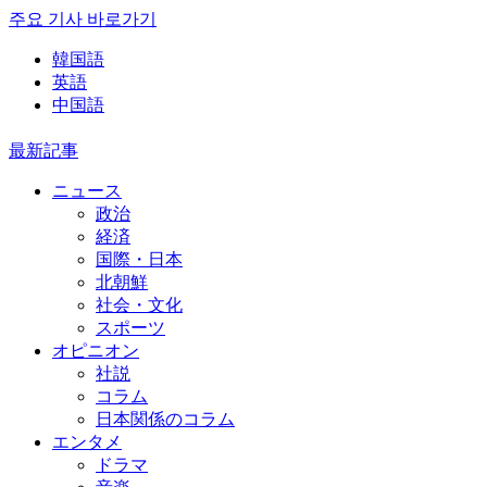
주요 기사 바로가기
韓国語
英語
中国語
最新記事
ニュース
政治
経済
国際・日本
北朝鮮
社会・文化
スポーツ
オピニオン
社説
コラム
日本関係のコラム
エンタメ
ドラマ