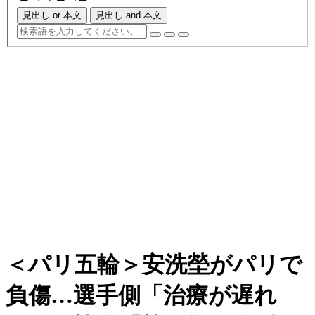
見出し or 本文
見出し and 本文
＜パリ五輪＞安洗塋がパリで
負傷…選手側「治療が遅れ