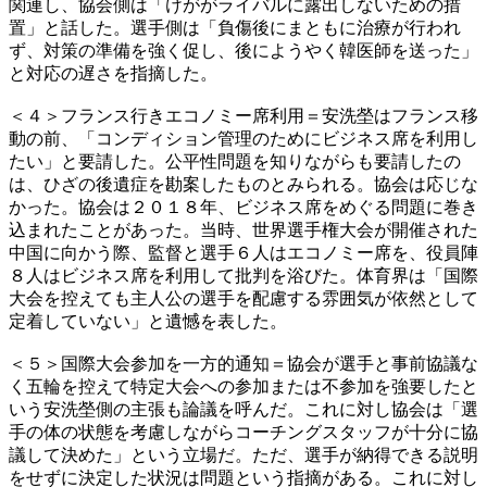
関連し、協会側は「けががライバルに露出しないための措
置」と話した。選手側は「負傷後にまともに治療が行われ
ず、対策の準備を強く促し、後にようやく韓医師を送った」
と対応の遅さを指摘した。
＜４＞フランス行きエコノミー席利用＝安洗塋はフランス移
動の前、「コンディション管理のためにビジネス席を利用し
たい」と要請した。公平性問題を知りながらも要請したの
は、ひざの後遺症を勘案したものとみられる。協会は応じな
かった。協会は２０１８年、ビジネス席をめぐる問題に巻き
込まれたことがあった。当時、世界選手権大会が開催された
中国に向かう際、監督と選手６人はエコノミー席を、役員陣
８人はビジネス席を利用して批判を浴びた。体育界は「国際
大会を控えても主人公の選手を配慮する雰囲気が依然として
定着していない」と遺憾を表した。
＜５＞国際大会参加を一方的通知＝協会が選手と事前協議な
く五輪を控えて特定大会への参加または不参加を強要したと
いう安洗塋側の主張も論議を呼んだ。これに対し協会は「選
手の体の状態を考慮しながらコーチングスタッフが十分に協
議して決めた」という立場だ。ただ、選手が納得できる説明
をせずに決定した状況は問題という指摘がある。これに対し