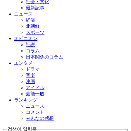
社会・文化
最新記事
ニュース
経済
北朝鮮
スポーツ
オピニオン
社説
コラム
日本関係のコラム
エンタメ
ドラマ
音楽
映画
アイドル
芸能一般
ランキング
ニュース
コメント
みんなの感想
검색어 입력폼