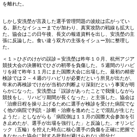
を離れた。
しかし安洗塋が言及した選手管理問題の波紋は広がってい
る。新たなイシューまでが加わり、真実攻防の戦線も拡大し
た。協会はこの日午後、長文の報道資料を出し、安洗塋の主
張に反論した。食い違う双方の主張をイシュー別に整理し
た。
＜１＞ひざのけがの誤診＝安洗塋は昨年１０月、杭州アジア
競技大会の決勝戦でひざの靭帯を負傷した。５週間のリハビ
リを経て昨年１１月にまた国際大会に出場した。最初の精密
検診では２－４週のリハビリが必要だという所見が出たが、
年末の再検診でけがが当初の判断より深刻だという事実が明
らかになった。安洗塋は「誤診があったことで我慢しながら
競技をし、リハビリ期間が長くなった」と主張した。協会は
「治療日程を操り上げるために選手が検診を受けた病院でな
く他の病院で判読・診断・治療を進めたことで混乱が生じた
ようだ」としながらも「病院側は１１月の国際大会参加を引
き止めたが、選手が出場を強行した」と反論した。オリンピ
ック（五輪）を控えた時点に核心選手の負傷を正確に把握で
きなかった協会に対する批判が避けられない部分だ。