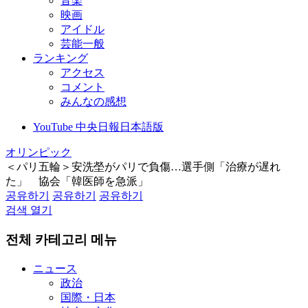
音楽
映画
アイドル
芸能一般
ランキング
アクセス
コメント
みんなの感想
YouTube 中央日報日本語版
オリンピック
＜パリ五輪＞安洗塋がパリで負傷…選手側「治療が遅れ
た」 協会「韓医師を急派」
공유하기
공유하기
공유하기
검색 열기
전체 카테고리 메뉴
ニュース
政治
国際・日本