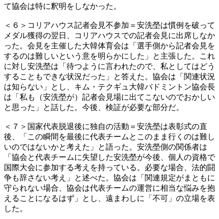
て協会は特に釈明をしなかった。
＜６＞コリアハウス記者会見不参加＝安洗塋は慣例を破って
メダル獲得の翌日、コリアハウスでの記者会見に出席しなか
った。会見を主催した大韓体育会は「選手側から記者会見を
するのは難しいという意を明らかにした」と主張した。これ
に対し安洗塋は「待つように言われたので、私としてはどう
することもできな状況だった」と答えた。協会は「関連状況
は知らない」とし、キム・テクギュ大韓バドミントン協会長
は「私も（安洗塋が）記者会見場に出てこないのでおかしい
と思った」と話した。今後、検証が必要な部分だ。
＜７＞国家代表脱退後に独自の活動＝安洗塋は表彰式の直
後、「この瞬間を最後に代表チームとこのまま行くのは難し
いのではないかと考えた」と語った。安洗塋側の関係者は
「協会と代表チームに失望した安洗塋が今後、個人の資格で
国際大会に参加する考えを持っている。必要な場合、法的闘
争も辞さない考え」と述べた。協会は「関連規定がまともに
守られない場合、協会は代表チームの運営に相当な悩みを抱
えることになるはず」とし、遠まわしに「不可」の立場を表
した。