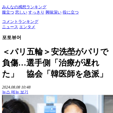
みんなの感想ランキング
腹立つ
悲しい
すっきり
興味深い
役に立つ
コメントランキング
ニュース
エンタメ
포토뷰어
＜パリ五輪＞安洗塋がパリで
負傷…選手側「治療が遅れ
た」 協会「韓医師を急派」
2024.08.08 10:48
뉴스 메뉴 보기