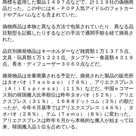
商標を盗用した製品１４９７点などで、計１１９社の偽物商
品だった。この中にはＫ－ＰＯＰ人気アイドルのフォトカー
ドやアルバムなども含まれていた。
偽物商品は本物と異なる方法で包装されていたり、異なる品
目類型を記載したりするなどの手法で通関手順を経て摘発さ
れた。
品目別摘発物品はキーホルダーなど雑貨類１万１３７５点、
文具・玩具類１万１２２１点、タンブラー・食器類４３１９
点、香水・ディフューザー３０６０点などだ。
摘発物品は全量廃棄される予定だ。摘発された製品の販売所
はタオバオ（Ｔａｏｂａｏ）（７６％）、アリエクスプレス
（ＡｌｉＥｘｐｒｅｓｓ）（１１％）などだ。中国ｅコマー
ス別の韓国搬入比率順位は昨年タオバオ（５２％）、アリエ
クスプレス（３１％）、１６８８ドットコム（３％）の順だ
ったが、今年６月基準ではアリエクスプレス（４６％）、タ
オバオ（２８％）、テム（Ｔｅｍｕ）（８％）に変わった。
アリエクスプレスは昨年６月から本格的な搬入が始まって以
来、韓国搬入品１位を占めている。