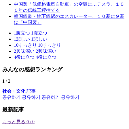
中国製「低価格電気自動車」の空襲に…テスラ、１０
０年の伝統工程捨てる
韓国鉄道・地下鉄駅のエスカレーター、１０基に９基
は「中国製」
1
腹立つ
1
腹立つ
1
悲しい
1
悲しい
10
すっきり
10
すっきり
2
興味深い
2
興味深い
4
役に立つ
4
役に立つ
みんなの感想ランキング
1
/ 2
社会・文化
記事
공유하기
공유하기
공유하기
공유하기
最新記事
もっと見る
0
/ 0