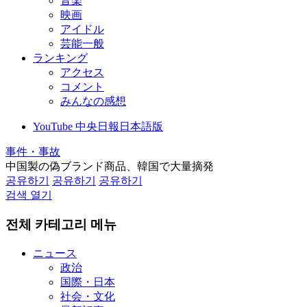
音楽
映画
アイドル
芸能一般
ランキング
アクセス
コメント
みんなの感想
YouTube 中央日報日本語版
事件・事故
中国製の偽ブランド商品、韓国で大量摘発
공유하기
공유하기
공유하기
검색 열기
전체 카테고리 메뉴
ニュース
政治
国際・日本
社会・文化