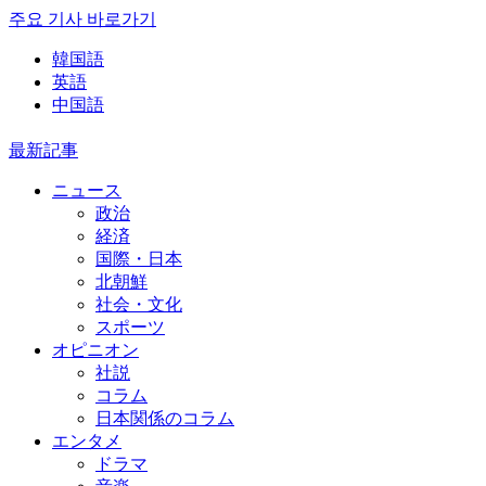
주요 기사 바로가기
韓国語
英語
中国語
最新記事
ニュース
政治
経済
国際・日本
北朝鮮
社会・文化
スポーツ
オピニオン
社説
コラム
日本関係のコラム
エンタメ
ドラマ