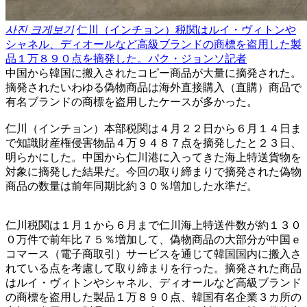
사진 크게보기
仁川（インチョン）税関はルイ・ヴィトンや
シャネル、ディオールなど高級ブランドの商標を盗用した製
品１万８９０点を摘発した。パク・ジョンソ記者
中国から韓国に搬入されたコピー商品が大量に摘発された。
摘発されたいわゆる偽物商品は海外直接購入（直購）商品で
有名ブランドの商標を盗用したケースが多かった。
仁川（インチョン）本部税関は４月２２日から６月１４日ま
で知識財産権侵害物品４万９４８７点を摘発したと２３日、
明らかにした。中国から仁川港に入ってきた海上特送貨物を
対象に摘発した結果だ。今回の取り締まりで摘発された偽物
商品の数量は前年同期比約３０％増加した水準だ。
仁川税関は１月１から６月まで仁川海上特送件数が約１３０
０万件で前年比７５％増加して、偽物商品の大部分が中国ｅ
コマース（電子商取引）サービスを通じて韓国国内に搬入さ
れている点を考慮して取り締まりを行った。摘発された商品
はルイ・ヴィトンやシャネル、ディオールなど高級ブランド
の商標を盗用した製品１万８９０点、韓国有名企業３カ所の