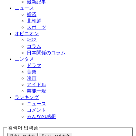
最新記事
ニュース
経済
北朝鮮
スポーツ
オピニオン
社説
コラム
日本関係のコラム
エンタメ
ドラマ
音楽
映画
アイドル
芸能一般
ランキング
ニュース
コメント
みんなの感想
검색어 입력폼