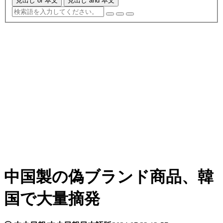
見出し or 本文
見出し and 本文
中国製の偽ブランド商品、韓
国で大量摘発