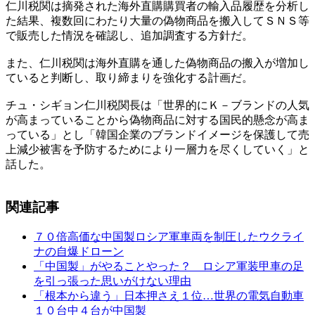
仁川税関は摘発された海外直購購買者の輸入品履歴を分析し
た結果、複数回にわたり大量の偽物商品を搬入してＳＮＳ等
で販売した情況を確認し、追加調査する方針だ。
また、仁川税関は海外直購を通した偽物商品の搬入が増加し
ていると判断し、取り締まりを強化する計画だ。
チュ・シギョン仁川税関長は「世界的にＫ－ブランドの人気
が高まっていることから偽物商品に対する国民的懸念が高ま
っている」とし「韓国企業のブランドイメージを保護して売
上減少被害を予防するためにより一層力を尽くしていく」と
話した。
関連記事
７０倍高価な中国製ロシア軍車両を制圧したウクライ
ナの自爆ドローン
「中国製」がやることやった？ ロシア軍装甲車の足
を引っ張った思いがけない理由
「根本から違う」日本押さえ１位…世界の電気自動車
１０台中４台が中国製