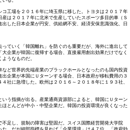
ている。
シコ工場を２０１６年に埼玉県に移した。トヨタは２０１７年
日産は２０１７年に北米で生産していたスポーツ多目的車（Ｓ
進出した日本企業が円安、供給網不安、経済安保意識強化、日
去っていく「韓国離れ」を防ぐのも重要だが、海外に進出して
「大企業が韓国に復帰する場合、直接雇用創出効果だけでなく
くようなものだ。
車など世界的先端産業のブラックホールとなったのも国内投資
進出企業が本国にＵターンする場合、日本政府が移転費用の３
４４社に急増した。欧州は２０１６～２０１８年に１９３社、
という指摘が出る。産業通商資源部によると、韓国にＵターン
上ほとんどが中小・中堅企業だ。韓国の投資環境が良くなった
で不足し、規制の障害は堅固だ。スイス国際経営開発大学院
った。だが細部指標を見れば「企業環境」は４７位、「政府効