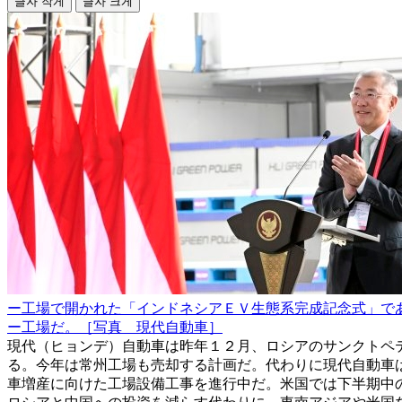
글자 작게
글자 크게
ー工場で開かれた「インドネシアＥＶ生態系完成記念式」で
ー工場だ。［写真 現代自動車］
現代（ヒョンデ）自動車は昨年１２月、ロシアのサンクトペ
る。今年は常州工場も売却する計画だ。代わりに現代自動車
車増産に向けた工場設備工事を進行中だ。米国では下半期中