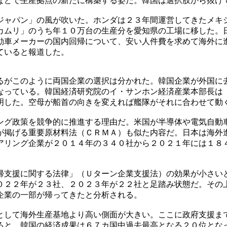
などで生産拠点の新たに構築する姿だ。韓国は選択肢から抜け
ジャパン」の風が吹いた。ホンダは２３年間運営してきたメキ
カムリ」のうち年１０万台の生産分を愛知県の工場に移した。
動車メーカーの国内回帰について、安い人件費を求めて海外に
ていると報道した。
るがこのように両国企業の選択は分かれた。韓国企業が外国に
なっている。韓国経済研究院のイ・サンホン経済産業本部長は
明した。空母が船首の向きを変えれば艦隊がそれに合わせて動
ング政策を競争的に推進する理由だ。米国が半導体や電気自動
が掲げる重要原材料法（ＣＲＭＡ）も似た内容だ。日本は海外
アリング企業が２０１４年の３４０社から２０２１年には１８
。
帰支援に関する法律」（Ｕターン企業支援法）の効果が小さい
０２２年が２３社、２０２３年が２２社と足踏み状態だ。その
企業の一部が帰ってきたと分析される。
として海外生産基地より高い側面が大きい。ここに政府支援ま
ると、韓国の経済成果は６７カ国中過去最高となる２０位とな