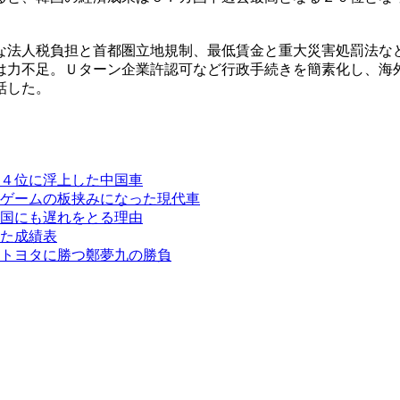
な法人税負担と首都圏立地規制、最低賃金と重大災害処罰法な
は力不足。Ｕターン企業許認可など行政手続きを簡素化し、海
話した。
４位に浮上した中国車
ゲームの板挟みになった現代車
国にも遅れをとる理由
た成績表
トヨタに勝つ鄭夢九の勝負