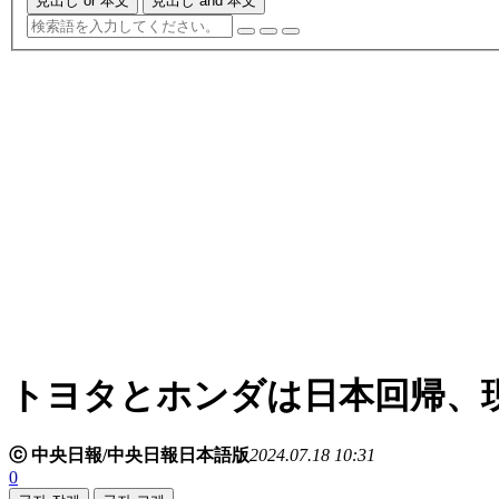
見出し or 本文
見出し and 本文
トヨタとホンダは日本回帰、
ⓒ 中央日報/中央日報日本語版
2024.07.18 10:31
0