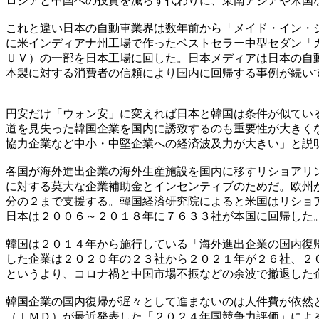
ロシアと中国への投資を減らす代わりに、東南アジアや米国
これと違い日本の自動車業界は数年前から「メイド・イン・
に米インディアナ州工場で作ったベストセラー中型セダン「
ＵＶ）の一部を日本工場に回した。日本メディアは日本の自
本製に対する消費者の信頼により国内に回帰する事例が続い
円安だけ「ウォン安」に変えれば日本と韓国は条件が似てい
道を見失った韓国企業を国内に誘致するのも重要性が大きく
協力企業など中小・中堅企業への経済波及力が大きい」と説
各国が海外進出企業の海外生産施設を国内に移すリショアリ
に対する莫大な企業補助金とインセンティブのためだ。欧州
分の２まで支援する。韓国経済研究院によると米国はリショ
日本は２００６～２０１８年に７６３３社が本国に回帰した
韓国は２０１４年から施行している「海外進出企業の国内復
した企業は２０２０年の２３社から２０２１年が２６社、２
というより、コロナ禍と中国市場不振などの余波で撤退した
韓国企業の国内復帰が遅々として進まないのは人件費が依然
（ＩＭＤ）が最近発表した「２０２４年国競争力評価」によ