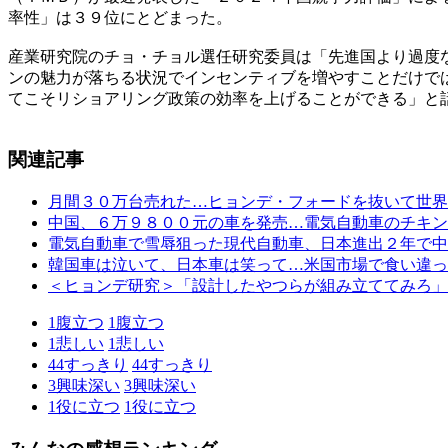
率性」は３９位にとどまった。
産業研究院のチョ・チョル選任研究委員は「先進国より過度
ンの魅力が落ちる状況でインセンティブを増やすことだけで
てこそリショアリング政策の効率を上げることができる」と
関連記事
月間３０万台売れた…ヒョンデ・フォードを抜いて世界
中国、６万９８００元の車を発売…電気自動車のチキン
電気自動車で雪辱狙った現代自動車、日本進出２年で中
韓国車は泣いて、日本車は笑って…米国市場で食い違っ
＜ヒョンデ研究＞「設計したやつらが組み立ててみろ」
1
腹立つ
1
腹立つ
1
悲しい
1
悲しい
44
すっきり
44
すっきり
3
興味深い
3
興味深い
1
役に立つ
1
役に立つ