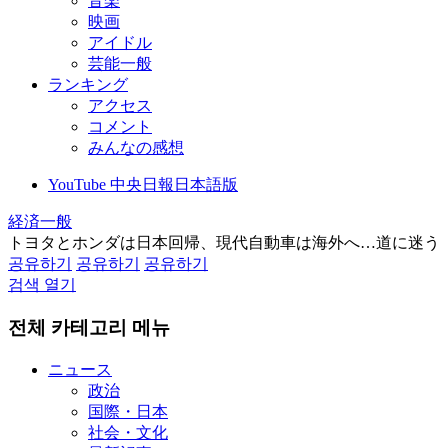
音楽
映画
アイドル
芸能一般
ランキング
アクセス
コメント
みんなの感想
YouTube 中央日報日本語版
経済一般
トヨタとホンダは日本回帰、現代自動車は海外へ…道に迷う
공유하기
공유하기
공유하기
검색 열기
전체 카테고리 메뉴
ニュース
政治
国際・日本
社会・文化