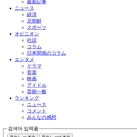
最新記事
ニュース
経済
北朝鮮
スポーツ
オピニオン
社説
コラム
日本関係のコラム
エンタメ
ドラマ
音楽
映画
アイドル
芸能一般
ランキング
ニュース
コメント
みんなの感想
검색어 입력폼