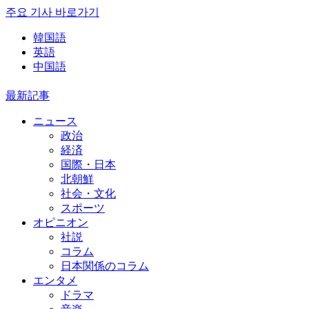
주요 기사 바로가기
韓国語
英語
中国語
最新記事
ニュース
政治
経済
国際・日本
北朝鮮
社会・文化
スポーツ
オピニオン
社説
コラム
日本関係のコラム
エンタメ
ドラマ