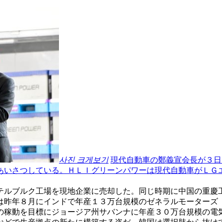
사진 크게보기
現代自動車の鄭義宣会長が３日
あいさつしている。ＨＬＩグリーンパワーは現代自動車がＬＧ
テルブルク工場を現地企業に売却した。同じ時期に中国の重慶
は昨年８月にインドで年産１３万台規模のゼネラルモーターズ
の稼動を目標にジョージア州サバンナに年産３０万台規模の電