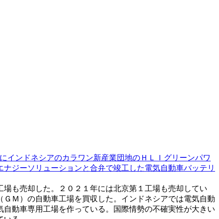
にインドネシアのカラワン新産業団地のＨＬＩグリーンパワ
エナジーソリューションと合弁で竣工した電気自動車バッテリ
工場も売却した。２０２１年には北京第１工場も売却してい
（ＧＭ）の自動車工場を買収した。インドネシアでは電気自動
気自動車専用工場を作っている。国際情勢の不確実性が大きい