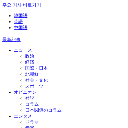
주요 기사 바로가기
韓国語
英語
中国語
最新記事
ニュース
政治
経済
国際・日本
北朝鮮
社会・文化
スポーツ
オピニオン
社説
コラム
日本関係のコラム
エンタメ
ドラマ