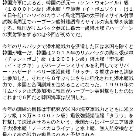
韓国海軍によると、韓国の孫元一（ソン・ウォンイル）級
（１８００トン級）潜水艦「李範奭（イ・ボムソク）」は１
８日午前にハワイのカウアイ島北西部の太平洋ミサイル射撃
試験場周辺でハープーン艦対艦誘導ミサイルの実射撃を実施
する。韓国がリムパック参加に孫元一級潜水艦でハープーン
の実射撃をするのは今回が初めてだ。
今年のリムパックで潜水艦戦力を派遣した国は米国を除くと
韓国が唯一だ。韓国は２０１６年のリムパックの際も張保皐
（チャン・ボゴ）級（１２００トン級）潜水艦「李億祺
（イ・オクキ）」がハープーンミサイルを利用してオリバ
ー・ハザード・ペリー級護衛艦「サッチ」を撃沈させる訓練
に参加した。それから８年ぶりにさらに強化された潜水艦戦
力で、米国と合同訓練を進めることになった。１９９０年の
リムパック正式参加後に韓国がハープーン実射撃をしたのは
これまで６回だと韓国海軍は説明した。
今年の訓練の目標は李範奭が米国の海空軍戦力とともに米タ
ラワ級（３万８０００トン級）退役強襲揚陸艦「タラワ」を
打撃して沈没させるものという。米国からはバージニア級原
子力潜水艦「ノースカロライナ」と水上艦、無人航空機など
最小７種の戦力が動員されると予想される。