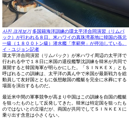
사진 크게보기
多国籍海洋訓練の環太平洋合同演習（リムパ
ック）が行われる８日、米ハワイの真珠湾基地に韓国の孫元
一級（１８００トン級）潜水艦「李範奭」が停泊している。
イ・ユジョン記者
環太平洋合同演習（リムパック）が米ハワイ周辺の太平洋で
行われる中で１８日に米国の退役艦撃沈訓練を韓米が共同で
展開すると韓国海軍が明らかにした。「ＳＩＮＫＥＸ」とも
呼ばれるこの訓練は、太平洋の真ん中で米国が最新戦力を総
動員して友好国とともに仮想敵国の艦艇を完全に水葬にする
場面を演出するものだ。
最近米中間の軍事競争が高まり中国はこの訓練を自国の艦艇
を狙ったものとして反発してきた。韓米は特定国を狙ったも
のではないとの立場だが、両国が共同でしてＳＩＮＫＥＸに
乗り出す含意は小さくない。