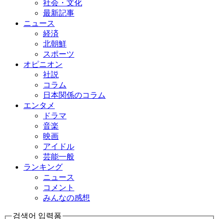
社会・文化
最新記事
ニュース
経済
北朝鮮
スポーツ
オピニオン
社説
コラム
日本関係のコラム
エンタメ
ドラマ
音楽
映画
アイドル
芸能一般
ランキング
ニュース
コメント
みんなの感想
검색어 입력폼