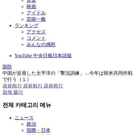
音楽
映画
アイドル
芸能一般
ランキング
アクセス
コメント
みんなの感想
YouTube 中央日報日本語版
国防
中国が反発した太平洋の「撃沈訓練」…今年は韓米共同作戦
で行う（１）
공유하기
공유하기
공유하기
검색 열기
전체 카테고리 메뉴
ニュース
政治
国際・日本