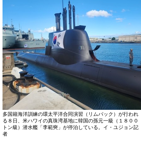
多国籍海洋訓練の環太平洋合同演習（リムパック）が行われ
る８日、米ハワイの真珠湾基地に韓国の孫元一級（１８００
トン級）潜水艦「李範奭」が停泊している。イ・ユジョン記
者