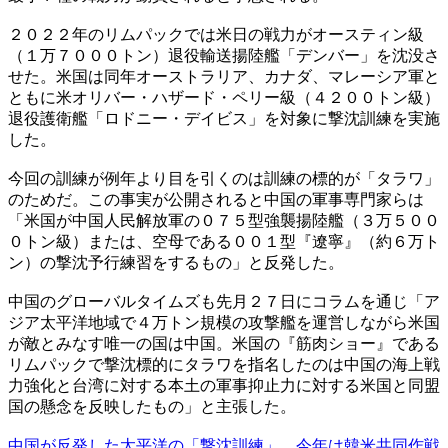
２０２２年のリムパックでは米日の戦力がオースティン級
（１万７０００トン）退役輸送揚陸艦「デンバー」を沈没さ
せた。米国は同年オーストラリア、カナダ、マレーシア軍と
ともに米オリバー・ハザード・ペリー級（４２００トン級）
退役護衛艦「ロドニー・デイビス」を対象に撃沈訓練を実施
した。
今回の訓練が例年より目を引くのは訓練の標的が「タラワ」
のためだ。この事実が公開されると中国の軍事専門家らは
「米国が中国人民解放軍の０７５型強襲揚陸艦（３万５００
０トン級）または、空母である００１型『遼寧』（約６万ト
ン）の撃沈予行練習をするもの」と反発した。
中国のグローバルタイムズも先月２７日にコラムを通じ「ア
ジア太平洋地域で４万トン規模の攻撃艦を運営しながら米国
が敵とみなす唯一の国は中国。米国の『筋肉ショー』である
リムパックで撃沈標的にタラワを指名したのは中国の海上戦
力強化と台湾に対する本土の軍事抑止力に対する米国と同盟
国の懸念を反映したもの」と主張した。
中国が反発した太平洋の「撃沈訓練」…今年は韓米共同作戦