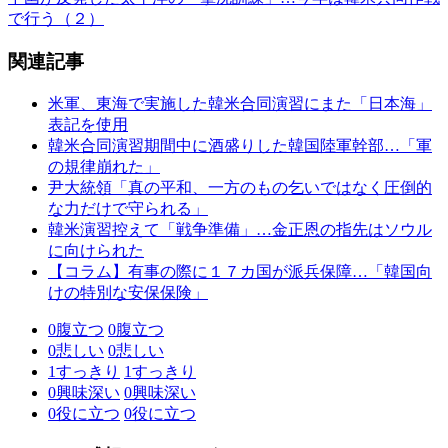
で行う（２）
関連記事
米軍、東海で実施した韓米合同演習にまた「日本海」
表記を使用
韓米合同演習期間中に酒盛りした韓国陸軍幹部…「軍
の規律崩れた」
尹大統領「真の平和、一方のもの乞いではなく圧倒的
な力だけで守られる」
韓米演習控えて「戦争準備」…金正恩の指先はソウル
に向けられた
【コラム】有事の際に１７カ国が派兵保障…「韓国向
けの特別な安保保険」
0
腹立つ
0
腹立つ
0
悲しい
0
悲しい
1
すっきり
1
すっきり
0
興味深い
0
興味深い
0
役に立つ
0
役に立つ