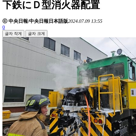
下鉄にＤ型消火器配置
ⓒ 中央日報/中央日報日本語版
2024.07.09 13:55
0
글자 작게
글자 크게