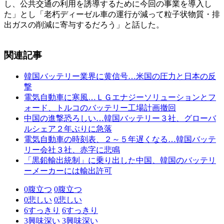
し、公共交通の利用を誘導するために今回の事業を導入し
た」とし「老朽ディーゼル車の運行が減って粒子状物質・排
出ガスの削減に寄与するだろう」と話した。
関連記事
韓国バッテリー業界に黄信号…米国の圧力と日本の反
撃
電気自動車に寒風…ＬＧエナジーソリューションとフ
ォード、トルコのバッテリー工場計画撤回
中国の進撃恐ろしい…韓国バッテリー３社、グローバ
ルシェア２年ぶりに急落
電気自動車の時刻表、２～５年遅くなる…韓国バッテ
リー会社３社、赤字に悲鳴
「黒鉛輸出統制」に乗り出した中国、韓国のバッテリ
ーメーカーには輸出許可
0
腹立つ
0
腹立つ
0
悲しい
0
悲しい
6
すっきり
6
すっきり
3
興味深い
3
興味深い