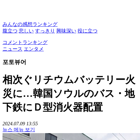
みんなの感想ランキング
腹立つ
悲しい
すっきり
興味深い
役に立つ
コメントランキング
ニュース
エンタメ
포토뷰어
相次ぐリチウムバッテリー火
災に…韓国ソウルのバス・地
下鉄にＤ型消火器配置
2024.07.09 13:55
뉴스 메뉴 보기