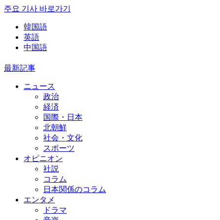
주요 기사 바로가기
韓国語
英語
中国語
最新記事
ニュース
政治
経済
国際・日本
北朝鮮
社会・文化
スポーツ
オピニオン
社説
コラム
日本関係のコラム
エンタメ
ドラマ