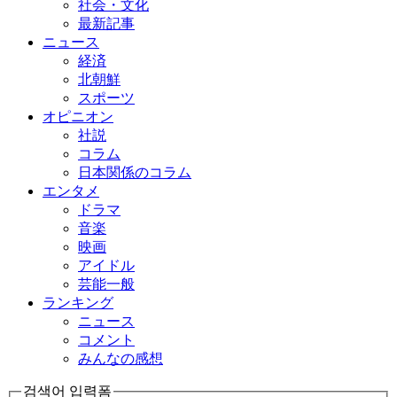
社会・文化
最新記事
ニュース
経済
北朝鮮
スポーツ
オピニオン
社説
コラム
日本関係のコラム
エンタメ
ドラマ
音楽
映画
アイドル
芸能一般
ランキング
ニュース
コメント
みんなの感想
검색어 입력폼