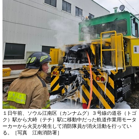
１日午前、ソウル江南区（カンナムグ）３号線の道谷（トゴ
ク）駅から大峙（テチ）駅に移動中だった軌道作業用モータ
ーカーから火災が発生して消防隊員が消火活動を行ってい
る。［写真 江南消防署］