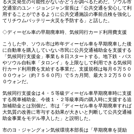
る火災発生の可能性がないかどうか調べるためだ。ソウル市
交通室のユン・ジョンジャン室長は「公共交通を安心して利
用することができるように公共交通施設の事前点検を強化し
てリチウムバッテリー火災を予防する」と話した。
◇ディーゼル車の早期廃車時、気候同行カード利用費支援
こうした中、ソウル市は昨年ディーゼル車を早期廃車した後
に自動車を購入していない市民に公共交通補助金を支援する
「気候同行支援金」事業も８日スタートする。地下鉄・バス
やソウル自転車「タロンイ」を上限なしで利用できる気候同
行カード利用費を支給する事業だ。支援規模は毎月６万５０
００ウォン（約７５６０円）で５カ月間、最大３２万５００
０ウォンだ。
気候同行支援金は４・５等級ディーゼル車早期廃車時に支援
する廃車補助金、今後１・２等級車両の購入時に支援する追
加補助金とは別個だ。市は「ディーゼル車を早期廃車すれば
大気質の改善に寄与する効果が大きいと判断して公共交通補
助金事業をモデル導入した」と説明した。
市のヨ・ジャングォン気候環境本部長は「早期廃車を奨励