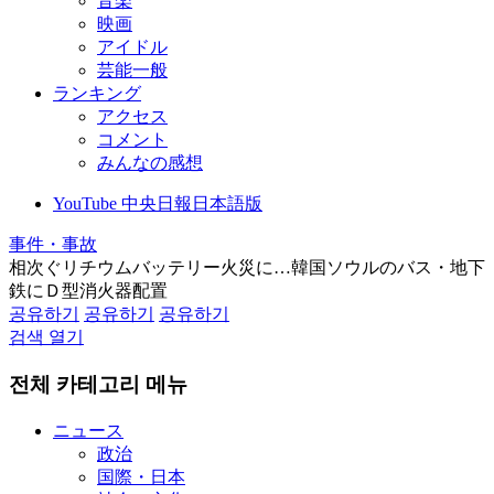
音楽
映画
アイドル
芸能一般
ランキング
アクセス
コメント
みんなの感想
YouTube 中央日報日本語版
事件・事故
相次ぐリチウムバッテリー火災に…韓国ソウルのバス・地下
鉄にＤ型消火器配置
공유하기
공유하기
공유하기
검색 열기
전체 카테고리 메뉴
ニュース
政治
国際・日本