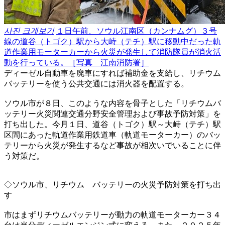
사진 크게보기
１日午前、ソウル江南区（カンナムグ）３号
線の道谷（トゴク）駅から大峙（テチ）駅に移動中だった軌
道作業用モーターカーから火災が発生して消防隊員が消火活
動を行っている。［写真 江南消防署］
ディーゼル自動車を廃車にすれば補助金を支給し、リチウム
バッテリーを使う公共交通には消火器を配置する。
ソウル市が８日、このような内容を骨子とした「リチウムバ
ッテリー火災関連交通分野安全管理および事故予防対策」を
打ち出した。今月１日、道谷（トゴク）駅～大峙（テチ）駅
区間にあった軌道作業用鉄道車（軌道モーターカー）のバッ
テリーから火災が発生するなど事故が相次いでいることに伴
う対策だ。
◇ソウル市、リチウム バッテリーの火災予防対策を打ち出
す
市はまずリチウムバッテリーが動力の軌道モーターカー３４