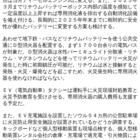
台は当分ディーゼルエンジン式に変える。また、２０２５年
３月までリチウムバッテリーボックス内部の温度を感知して
一定温度以上上昇すれば専用消化液を排出する自動消化設備
を備え付ける。長期的に２０２５年年末までに相対的に安全
性が優れたバッテリーに変更する方案も検討する。
あわせて地下鉄・バスなどリチウムバッテリーを使う公共交
通にＤ型消火器を配置する。まず１７００台余りの電気バス
が対象だ。Ｄ型消火器は水性バーミキュライト分散液・リチ
ウム・マグネシウムなどを使ってリチウムバッテリー火災が
発生した時に初期鎮圧が可能だ。リチウムは水と接触すると
発熱・火災・爆発などを起こすため、火災発生時に専用消火
器を使わなければならない。
ＥＶ（電気自動車）タクシーは運転手に火災現場対処教育と
火災予防教育を受けさせる。専用消火器の購入費用も支援す
る予定だ。
また、ＥＶ充電施設を設置したソウル５４カ所の公営駐車場
に火災防止用安全施設が設置されているかどうか調査する。
キックボードなど個人型移動装置も現場点検する。個人型移
動装置レンタル会社の倉庫・充電場で過充電・引火物質によ