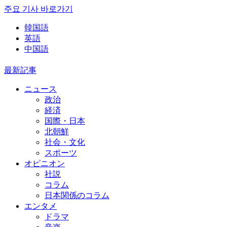
주요 기사 바로가기
韓国語
英語
中国語
最新記事
ニュース
政治
経済
国際・日本
北朝鮮
社会・文化
スポーツ
オピニオン
社説
コラム
日本関係のコラム
エンタメ
ドラマ