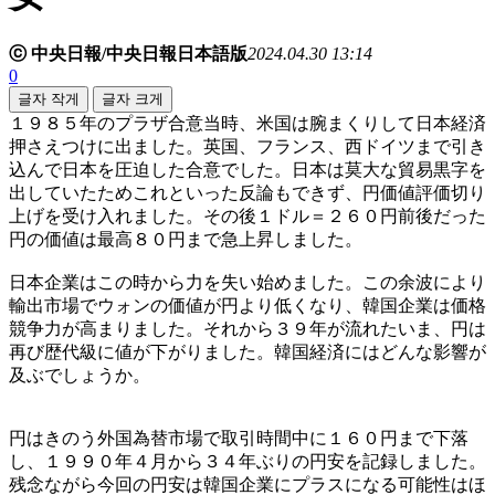
ⓒ 中央日報/中央日報日本語版
2024.04.30 13:14
0
글자 작게
글자 크게
１９８５年のプラザ合意当時、米国は腕まくりして日本経済
押さえつけに出ました。英国、フランス、西ドイツまで引き
込んで日本を圧迫した合意でした。日本は莫大な貿易黒字を
出していたためこれといった反論もできず、円価値評価切り
上げを受け入れました。その後１ドル＝２６０円前後だった
円の価値は最高８０円まで急上昇しました。
日本企業はこの時から力を失い始めました。この余波により
輸出市場でウォンの価値が円より低くなり、韓国企業は価格
競争力が高まりました。それから３９年が流れたいま、円は
再び歴代級に値が下がりました。韓国経済にはどんな影響が
及ぶでしょうか。
円はきのう外国為替市場で取引時間中に１６０円まで下落
し、１９９０年４月から３４年ぶりの円安を記録しました。
残念ながら今回の円安は韓国企業にプラスになる可能性はほ