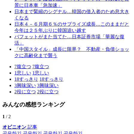
景に日本車「急加速」
日本まで緊縮のシグナル…韓国の借入者のため息大き
くなる
日本４－６月期６％のサプライズ成長…このままだと
今年は２５年ぶりに韓国追い越す
バフェットがまた当てた…日本証券市場「華麗な復
活」
「中国スタイル」成長に限界？ 不動産・負債ショッ
クに高齢化まで襲う
7
腹立つ
7
腹立つ
1
悲しい
1
悲しい
18
すっきり
18
すっきり
3
興味深い
3
興味深い
2
役に立つ
2
役に立つ
みんなの感想ランキング
1
/ 2
オピニオン
記事
공유하기
공유하기
공유하기
공유하기