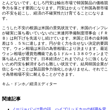
とんどないです。むしろ円安は輸出市場で韓国製品の価格競
争力を落とす要因になります。円安はかえって外国為替市場
の不安を起こし、経済の不確実性だけ育てることになりま
す。
こうした不安の根源は米国の景気状況です。米国のインフレ
が確実に落ち着いていないのに米連邦準備制度理事会（ＦＲ
Ｂ）は利下げを先送りし続けています。米国と日本の金利格
差は５．５％に達します。円が全く力を出せない決定的要因
です。ウォン相場は米日の為替相場により決まります。最近
ウォン相場が通貨危機級である１ドル＝１３８０ウォンまで
落ち込んだ背景です。日本経済がこれまでのように強くもな
いため円安を解消するのも難しい状況です。結局韓国企業が
信じるべきことは製品競争力強化しかありません。それでこ
そ為替相場不安に耐えることができます。
キム・ドンホ／経済エディター
関連記事
ノージャパンは昔の話…ハイブリッドカーの好調を背