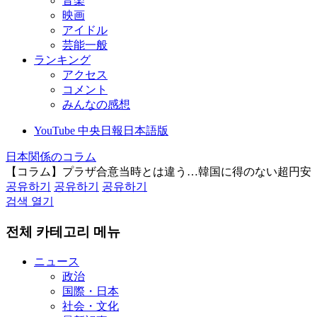
音楽
映画
アイドル
芸能一般
ランキング
アクセス
コメント
みんなの感想
YouTube 中央日報日本語版
日本関係のコラム
【コラム】プラザ合意当時とは違う…韓国に得のない超円安
공유하기
공유하기
공유하기
검색 열기
전체 카테고리 메뉴
ニュース
政治
国際・日本
社会・文化