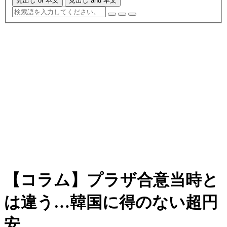
見出し or 本文
見出し and 本文
【コラム】プラザ合意当時と
は違う…韓国に得のない超円
安