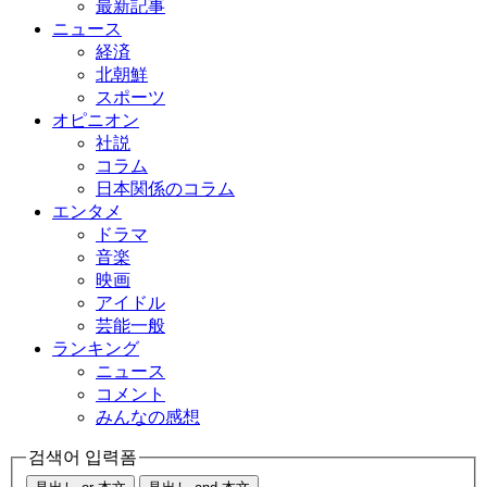
最新記事
ニュース
経済
北朝鮮
スポーツ
オピニオン
社説
コラム
日本関係のコラム
エンタメ
ドラマ
音楽
映画
アイドル
芸能一般
ランキング
ニュース
コメント
みんなの感想
검색어 입력폼