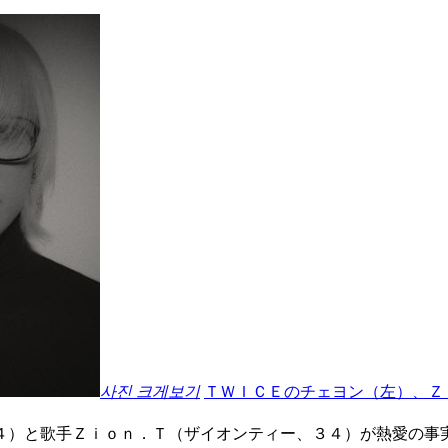
사진 크게보기
ＴＷＩＣＥのチェヨン（左）、
４）と歌手Ｚｉｏｎ．Ｔ（ザイオンティー、３４）が熱愛の事