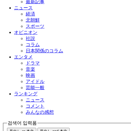
最新記事
ニュース
経済
北朝鮮
スポーツ
オピニオン
社説
コラム
日本関係のコラム
エンタメ
ドラマ
音楽
映画
アイドル
芸能一般
ランキング
ニュース
コメント
みんなの感想
검색어 입력폼