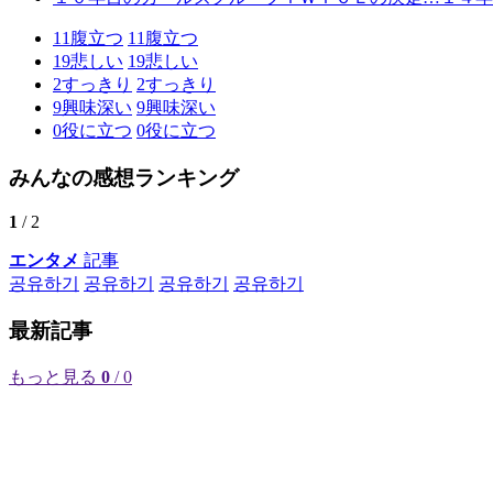
11
腹立つ
11
腹立つ
19
悲しい
19
悲しい
2
すっきり
2
すっきり
9
興味深い
9
興味深い
0
役に立つ
0
役に立つ
みんなの感想ランキング
1
/ 2
エンタメ
記事
공유하기
공유하기
공유하기
공유하기
最新記事
もっと見る
0
/ 0