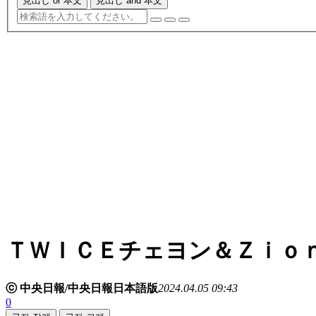
見出し or 本文
見出し and 本文
ＴＷＩＣＥチェヨン＆Ｚｉｏ
ⓒ 中央日報/中央日報日本語版
2024.04.05 09:43
0