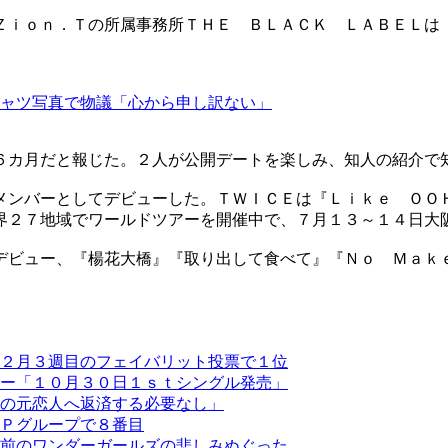
Ｚｉｏｎ．Ｔの所属事務所ＴＨＥ ＢＬＡＣＫ ＬＡＢＥＬは
シャツ写真で物議「心から申し訳ない」
６カ月だと報じた。２人が公開デートを楽しみ、知人の紹介で
メンバーとしてデビューした。ＴＷＩＣＥは『Ｌｉｋｅ ＯＯ
界２７地域でワールドツアーを開催中で、７月１３～１４日大
デビュー、『楊花大橋』『取り出して食べて』『Ｎｏ Ｍａｋ
２月３週目のフェイバリット投票で１位
ー「１０月３０日１ｓｔシングル発売」
の元恋人へ返済する必要なし」
Ｐグループで８番目
前のワンダーガールズの悲しみぬぐった