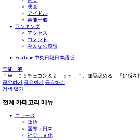
音楽
映画
アイドル
芸能一般
ランキング
アクセス
コメント
みんなの感想
YouTube 中央日報日本語版
芸能一般
ＴＷＩＣＥチェヨン＆Ｚｉｏｎ．Ｔ、熱愛認める 「好感を
공유하기
공유하기
공유하기
검색 열기
전체 카테고리 메뉴
ニュース
政治
国際・日本
社会・文化