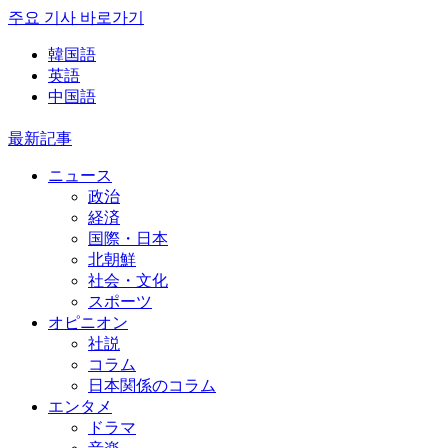
주요 기사 바로가기
韓国語
英語
中国語
最新記事
ニュース
政治
経済
国際・日本
北朝鮮
社会・文化
スポーツ
オピニオン
社説
コラム
日本関係のコラム
エンタメ
ドラマ