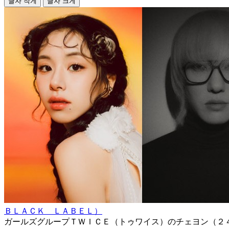
글자 작게
글자 크게
ＢＬＡＣＫ ＬＡＢＥＬ）
ガールズグループＴＷＩＣＥ（トゥワイス）のチェヨン（２