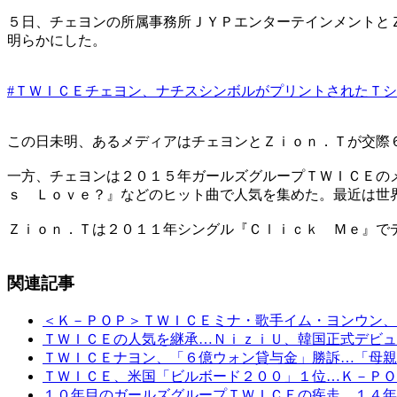
５日、チェヨンの所属事務所ＪＹＰエンターテインメントと
明らかにした。
#ＴＷＩＣＥチェヨン、ナチスシンボルがプリントされたＴ
この日未明、あるメディアはチェヨンとＺｉｏｎ．Ｔが交際
一方、チェヨンは２０１５年ガールズグループＴＷＩＣＥの
ｓ Ｌｏｖｅ？』などのヒット曲で人気を集めた。最近は世
Ｚｉｏｎ．Ｔは２０１１年シングル『Ｃｌｉｃｋ Ｍｅ』で
関連記事
＜Ｋ－ＰＯＰ＞ＴＷＩＣＥミナ・歌手イム・ヨンウン、
ＴＷＩＣＥの人気を継承…ＮｉｚｉＵ、韓国正式デビュ
ＴＷＩＣＥナヨン、「６億ウォン貸与金」勝訴…「母親
ＴＷＩＣＥ、米国「ビルボード２００」１位…Ｋ－ＰＯ
１０年目のガールズグループＴＷＩＣＥの疾走…１４年