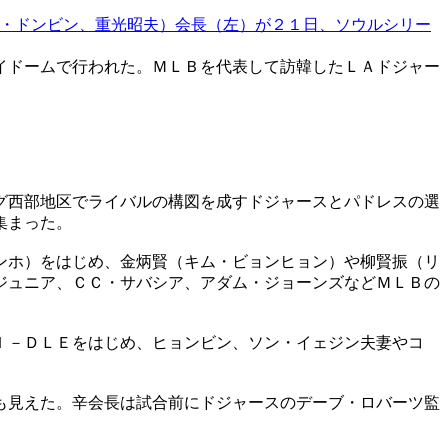
・ドンビン、重光昭夫）会長（左）が２１日、ソウルシリー
イドームで行われた。ＭＬＢを代表して訪韓したＬＡドジャー
グ西部地区でライバルの構図を成すドジャースとパドレスの選
集まった。
ンホ）をはじめ、金炳賢（キム・ビョンヒョン）や柳賢振（リ
ジュニア、ＣＣ・サバシア、アダム・ジョーンズなどＭＬＢの
Ｉ－ＤＬＥをはじめ、ヒョンビン、ソン・イェジン夫妻やコ
も見えた。辛会長は試合前にドジャースのデーブ・ロバーツ監