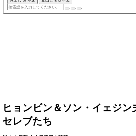
見出し or 本文
見出し and 本文
ヒョンビン＆ソン・イェジン
セレブたち