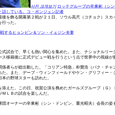
사진 크게보기
ロッテグループの辛東彬（シン
と話している。コ・ボンジュン記者
最後を飾る開幕第２戦が２１日、ソウル高尺（コチョク）スカ
を行った。
観戦するヒョンビン＆ソン・イェジン夫妻
公式試合で、早くも熱い関心を集めた。また、ナショナルリー
ース移籍後に正式デビュー戦を行うという点で世界中の視線が
関係者らが総出動した。「コリアン特急」朴贊浩（パク・チャ
れた。また、デーブ・ウィンフィールドやケン・グリフィー・
日本の野球スターも訪れた。
を添えた。この日、祝賀公演を務めたガールズグループ（Ｇ）
がＭＬＢの試合を楽しんだ。
球団オーナーの辛東彬（シン・ドンビン、重光昭夫）会長の姿