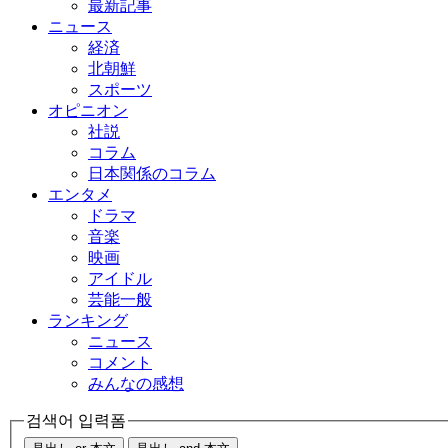
最新記事
ニュース
経済
北朝鮮
スポーツ
オピニオン
社説
コラム
日本関係のコラム
エンタメ
ドラマ
音楽
映画
アイドル
芸能一般
ランキング
ニュース
コメント
みんなの感想
검색어 입력폼