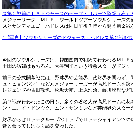
ズ第２戦前にＬＡドジャースのデーブ・ロバーツ監督（右）
メジャーリーグ（ＭＬＢ）ワールドツアーソウルシリーズの
スとサンディエゴ・パドレスは同日午後７時から開幕第２戦
#【写真】ソウルシリーズのドジャース・パドレス第２戦を
今回のソウルシリーズは、韓国国内で初めて行われるＭＬＢ
手団の訪韓はもちろん、大谷翔平という特急スターがドジャ
前日の公式開幕戦には、野球界や芸能界、政財界を問わず、
ュ・ヒョンジン）など元メジャーリーガーが高尺ドームを訪
レジェンドや古田敦也、松坂大輔、上原浩治、藤川球児など
第２戦が行われたこの日も、多くの著名人が高尺ドームに花
ン・ユ、イ・ドンウク、ムン・サンミンなど芸能界のスター
財界からはロッテグループのトップでロッテジャイアンツの
督と会ってしばらく話を交わした。