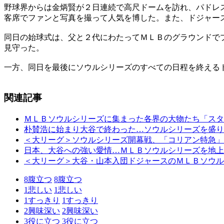
野球界からは金炳賢が２日連続で高尺ドームを訪れ、パドレ
客席でファンと写真を撮って人気を博した。また、ドジャー
同日の始球式は、父と２代にわたってＭＬＢのグラウンドで
見守った。
一方、同日を最後にソウルシリーズのすべての日程を終える
関連記事
ＭＬＢソウルシリーズに集まった各界の大物たち「スタ
朴賛浩に始まり大谷で終わった…ソウルシリーズを盛り
＜大リーグ＞ソウルシリーズ開幕戦、「コリアン特急」
日本、大谷への強い愛情…ＭＬＢソウルシリーズを地上
＜大リーグ＞大谷・山本入団ドジャースのＭＬＢソウル
8
腹立つ
8
腹立つ
1
悲しい
1
悲しい
1
すっきり
1
すっきり
2
興味深い
2
興味深い
3
役に立つ
3
役に立つ