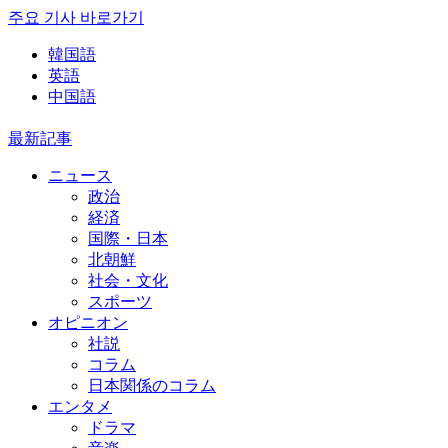
주요 기사 바로가기
韓国語
英語
中国語
最新記事
ニュース
政治
経済
国際・日本
北朝鮮
社会・文化
スポーツ
オピニオン
社説
コラム
日本関係のコラム
エンタメ
ドラマ