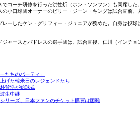
スでコーチ研修を行った洪性炘（ホン・ソンフン）も同席した
スの小口球団オーナーのビリー・ジーン・キングは試合直前、
プレーしたケン・グリフィー・ジュニアが務めた。自身は投球
ドジャースとパドレスの選手団は、試合直後、仁川（インチョ
ーたちのパーティ」
上げた韓米日のレジェンドたち
朴賛浩が始球式
波生中継
シリーズ、日本ファンのチケット購買は困難