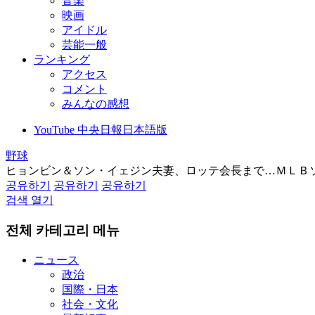
音楽
映画
アイドル
芸能一般
ランキング
アクセス
コメント
みんなの感想
YouTube 中央日報日本語版
野球
ヒョンビン＆ソン・イェジン夫妻、ロッテ会長まで…ＭＬＢ
공유하기
공유하기
공유하기
검색 열기
전체 카테고리 메뉴
ニュース
政治
国際・日本
社会・文化