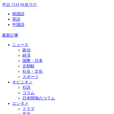
주요 기사 바로가기
韓国語
英語
中国語
最新記事
ニュース
政治
経済
国際・日本
北朝鮮
社会・文化
スポーツ
オピニオン
社説
コラム
日本関係のコラム
エンタメ
ドラマ