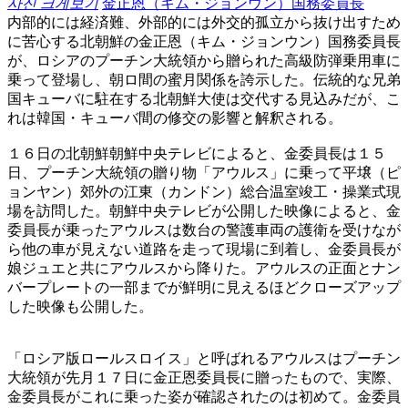
사진 크게보기
金正恩（キム・ジョンウン）国務委員長
内部的には経済難、外部的には外交的孤立から抜け出すため
に苦心する北朝鮮の金正恩（キム・ジョンウン）国務委員長
が、ロシアのプーチン大統領から贈られた高級防弾乗用車に
乗って登場し、朝ロ間の蜜月関係を誇示した。伝統的な兄弟
国キューバに駐在する北朝鮮大使は交代する見込みだが、こ
れは韓国・キューバ間の修交の影響と解釈される。
１６日の北朝鮮朝鮮中央テレビによると、金委員長は１５
日、プーチン大統領の贈り物「アウルス」に乗って平壌（ピ
ョンヤン）郊外の江東（カンドン）総合温室竣工・操業式現
場を訪問した。朝鮮中央テレビが公開した映像によると、金
委員長が乗ったアウルスは数台の警護車両の護衛を受けなが
ら他の車が見えない道路を走って現場に到着し、金委員長が
娘ジュエと共にアウルスから降りた。アウルスの正面とナン
バープレートの一部までが鮮明に見えるほどクローズアップ
した映像も公開した。
「ロシア版ロールスロイス」と呼ばれるアウルスはプーチン
大統領が先月１７日に金正恩委員長に贈ったもので、実際、
金委員長がこれに乗った姿が確認されたのは初めて。金委員