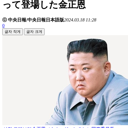
って登場した金正恩
ⓒ 中央日報/中央日報日本語版
2024.03.18 11:28
0
글자 작게
글자 크게