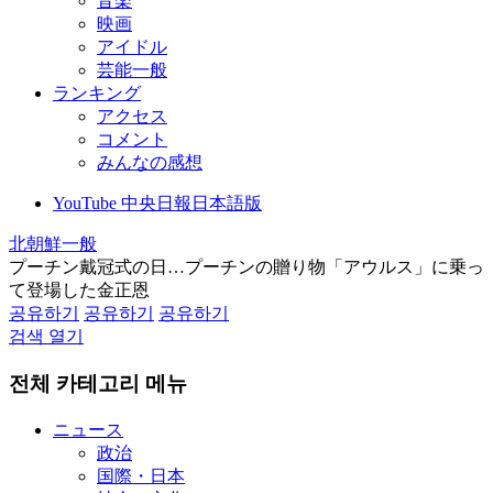
音楽
映画
アイドル
芸能一般
ランキング
アクセス
コメント
みんなの感想
YouTube 中央日報日本語版
北朝鮮一般
プーチン戴冠式の日…プーチンの贈り物「アウルス」に乗っ
て登場した金正恩
공유하기
공유하기
공유하기
검색 열기
전체 카테고리 메뉴
ニュース
政治
国際・日本