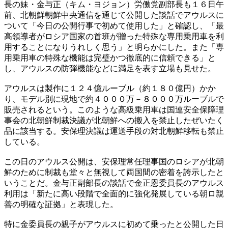
長の妹・金与正（キム・ヨジョン）労働党副部長も１６日午
前、北朝鮮朝鮮中央通信を通じて公開した談話でアウルスに
ついて「今日の公開行事で初めて使用した」と確認し、「最
高領導者がロシア国家の首班が贈った特殊な専用乗用車を利
用することになりうれしく思う」と明らかにした。また「専
用乗用車の特殊な機能は完璧かつ徹底的に信頼できる」と
し、アウルスの防弾機能などに満足を表す立場も見せた。
アウルスは製作に１２４億ルーブル（約１８０億円）かか
り、モデル別に現地で約４０００万－８０００万ルーブルで
販売されるという。このような高級乗用車は国連安全保障理
事会の北朝鮮制裁決議が北朝鮮への搬入を禁止したぜいたく
品に該当する。安保理決議は運送手段の対北朝鮮移転も禁止
している。
この日のアウルス公開は、安保理常任理事国のロシアが北朝
鮮のために制裁も堂々と無視して両国間の密着を誇示したと
いうことだ。金与正副部長の談話で金正恩委員長のアウルス
利用は「新たに高い段階で全面的に強化発展している朝ロ親
善の明確な証拠」と表現した。
特に金委員長の親子がアウルスに初めて乗ったと公開した日