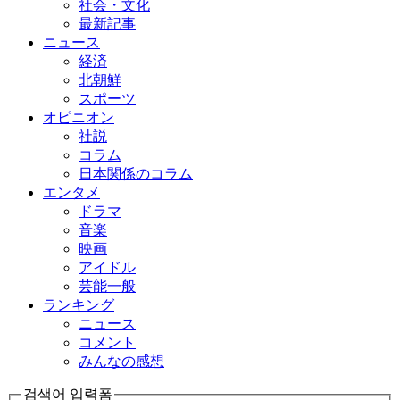
社会・文化
最新記事
ニュース
経済
北朝鮮
スポーツ
オピニオン
社説
コラム
日本関係のコラム
エンタメ
ドラマ
音楽
映画
アイドル
芸能一般
ランキング
ニュース
コメント
みんなの感想
검색어 입력폼