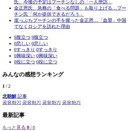
氏、今後の予定はプーチンなしの「一人歴訪」
金正恩氏、急務の「食べる問題」も取り上げる…プー
チン氏「何か提供できるだろう」
崖っぷちプーチンの手を握った金正恩…「血盟」中国
でなくロシアを訪れた理由
9
腹立つ
9
腹立つ
0
悲しい
0
悲しい
0
すっきり
0
すっきり
0
興味深い
0
興味深い
0
役に立つ
0
役に立つ
みんなの感想ランキング
1
/ 2
北朝鮮
記事
공유하기
공유하기
공유하기
공유하기
最新記事
もっと見る
0
/ 0