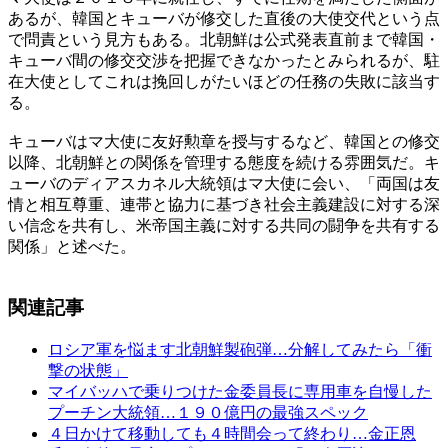
あるが、韓国とキューバが修交した直後の大使交代という点
で問責という見方もある。北朝鮮は公式発表直前まで韓国・
キューバ間の修交交渉を把握できなかったとみられるが、駐
在大使としてこれは挽回しがたいほどの任務の失敗に該当す
る。
キューバはマ大使に友好勲章を授与するなど、韓国との修交
以降、北朝鮮との関係を管理する態度を続ける雰囲気だ。キ
ューバのディアスカネル大統領はマ大使に会い、「両国は友
情と相互尊重、連帯と協力に基づき社会主義建設に対する深
い信念を共有し、米帝国主義に対する共同の闘争を共有する
関係」と述べた。
関連記事
ロシア軍を悩ます北朝鮮製砲弾…分解してみたら「衝
撃の状態」
マイバッハで乗りつけた金委員長に専用車を自慢した
プーチン大統領…１９０億円の最強スペック
４日かけて移動しても４時間会って終わり…金正恩