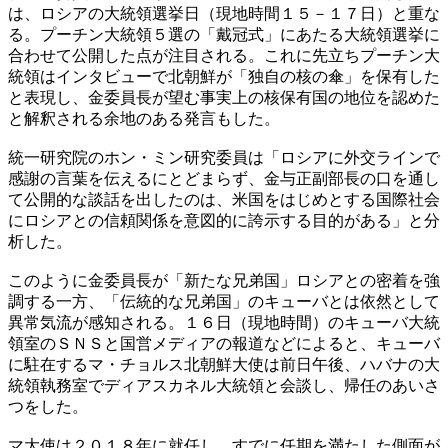
は、ロシアの大統領選挙日（現地時間１５－１７日）と重な
る。プーチン大統領５選の「戴冠式」にあたる大統領選挙に
合わせて公開した点が注目される。これに先立ちプーチン大
統領はインタビューで北朝鮮が「独自の核の傘」を保有した
と表現し、金委員長が望む事実上の核保有国の地位を認めた
と解釈される余地のある発言もした。
統一研究院のホン・ミン研究委員は「ロシアに外交ラインで
感謝の言葉を伝えるにとどまらず、金与正副部長の口を通し
て公開的な談話を出したのは、米国をはじめとする国際社会
にロシアとの信頼関係を意図的に誇示する目的がある」と分
析した。
このように金委員長が「新たな兄弟国」ロシアとの密着を強
調する一方、「伝統的な兄弟国」のキューバとは依然として
異常気流が感知される。１６日（現地時間）のキューバ大統
領室のＳＮＳと国営メディアの報道などによると、キューバ
に駐在するマ・チョルス北朝鮮大使は前日午後、ハバナの大
統領執務室でディアスカネル大統領と会談し、帰任のあいさ
つをした。
マ大使は２０１８年に就任し、すでに任期を満たした側面が