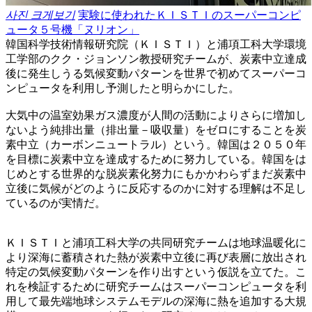
사진 크게보기
実験に使われたＫＩＳＴＩのスーパーコンピ
ュータ５号機「ヌリオン」
韓国科学技術情報研究院（ＫＩＳＴＩ）と浦項工科大学環境
工学部のクク・ジョンソン教授研究チームが、炭素中立達成
後に発生しうる気候変動パターンを世界で初めてスーパーコ
ンピュータを利用し予測したと明らかにした。
大気中の温室効果ガス濃度が人間の活動によりさらに増加し
ないよう純排出量（排出量－吸収量）をゼロにすることを炭
素中立（カーボンニュートラル）という。韓国は２０５０年
を目標に炭素中立を達成するために努力している。韓国をは
じめとする世界的な脱炭素化努力にもかかわらずまだ炭素中
立後に気候がどのように反応するのかに対する理解は不足し
ているのが実情だ。
ＫＩＳＴＩと浦項工科大学の共同研究チームは地球温暖化に
より深海に蓄積された熱が炭素中立後に再び表層に放出され
特定の気候変動パターンを作り出すという仮説を立てた。こ
れを検証するために研究チームはスーパーコンピュータを利
用して最先端地球システムモデルの深海に熱を追加する大規