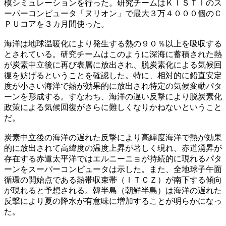
模シミュレーションを行った。研究チームはＫＩＳＴＩのス
ーパーコンピュータ「ヌリオン」で最大３万４０００個のＣ
ＰＵコアを３カ月間使った。
海洋は地球温暖化により発生する熱の９０％以上を吸収する
とされている。研究チームはこのように深海に蓄積された熱
が炭素中立後に再び表層に放出され、脱炭素化による気候回
復を妨げるということを確認した。特に、相対的に鉛直安定
度が小さい海洋で熱が効果的に放出され特定の気候変動パタ
ーンを形成する。すなわち、海洋の遅い反撃により脱炭素化
政策による気候回復がさらに難しくなりかねないということ
だ。
炭素中立後の海洋の遅れた反撃により高緯度海洋で熱が効果
的に放出されて高緯度の温度上昇が著しく現れ、赤道湧昇が
存在する赤道太平洋ではエルニーニョが持続的に現れるパタ
ーンをスーパーコンピュータは示した。また、全地球子午面
循環の開始点である熱帯収束帯（ＩＴＣＺ）が南下する傾向
が現れると予想される。韓半島（朝鮮半島）は海洋の遅れた
反撃により夏の降水が有意味に増加することが明らかになっ
た。