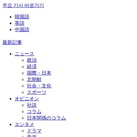
주요 기사 바로가기
韓国語
英語
中国語
最新記事
ニュース
政治
経済
国際・日本
北朝鮮
社会・文化
スポーツ
オピニオン
社説
コラム
日本関係のコラム
エンタメ
ドラマ