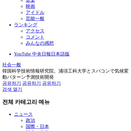
音楽
映画
アイドル
芸能一般
ランキング
アクセス
コメント
みんなの感想
YouTube 中央日報日本語版
社会一般
韓国科学技術情報研究院、浦項工科大学とスパコンで気候変
動パターン予測技術開発
공유하기
공유하기
공유하기
검색 열기
전체 카테고리 메뉴
ニュース
政治
国際・日本