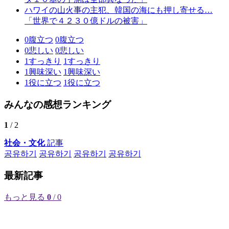
ハワイの山火事の主犯、韓国の海にも押し寄せる…
「世界で４２３０億ドルの被害」
0
腹立つ
0
腹立つ
0
悲しい
0
悲しい
1
すっきり
1
すっきり
1
興味深い
1
興味深い
1
役に立つ
1
役に立つ
みんなの感想ランキング
1
/ 2
社会・文化
記事
공유하기
공유하기
공유하기
공유하기
最新記事
もっと見る
0
/ 0