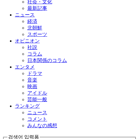
社会・文化
最新記事
ニュース
経済
北朝鮮
スポーツ
オピニオン
社説
コラム
日本関係のコラム
エンタメ
ドラマ
音楽
映画
アイドル
芸能一般
ランキング
ニュース
コメント
みんなの感想
검색어 입력폼