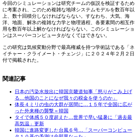
今回のシミュレーションは研究チームの仮説を検証するため
に考案され、このため複雑な地球システムモデルを数百年以
上、数十回積分しなければならない。すなわち、大気、海
洋、地面、解氷の複雑な力学と物理過程、各要素間の相互作
用を数百年以上解かなければならない。このシミュレーショ
ンはスーパーコンピュータがなくてはできない。
この研究は気候変動分野で最高権威を持つ学術誌である「ネ
イチャー・クライメート・チェンジ」に２０２４年２月２日
付で掲載された。
関連記事
日本の汚染水放出に韓国京畿道知事「怒りがこみ上げ
る…他国のことになぜ我々の税金を使うのか」
体長４ミリの虫の大群が居間に…１５年で全国に広が
った外来種の襲撃＝韓国
タイで体感５０度超えた…世界で早い猛暑に「過去最
高気温」更新
韓国に進路変更した台風６号…「スーパーコンピュー
タ１０基の予測は全部異なった」