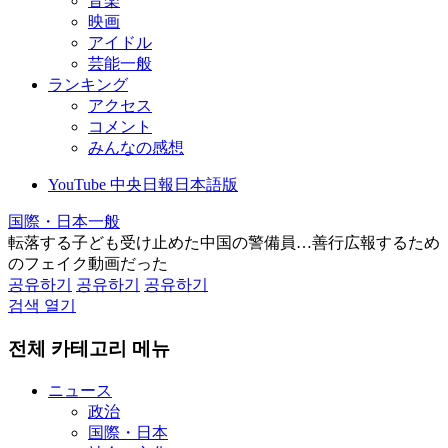
音楽
映画
アイドル
芸能一般
ランキング
アクセス
コメント
みんなの感想
YouTube 中央日報日本語版
国際・日本一般
転落する子ども受け止めた中国の警備員…善行広報するため
のフェイク動画だった
공유하기
공유하기
공유하기
검색 열기
전체 카테고리 메뉴
ニュース
政治
国際・日本