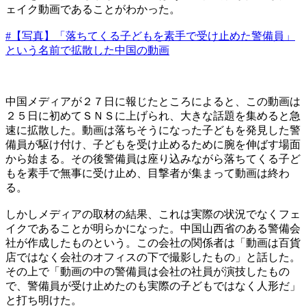
ェイク動画であることがわかった。
#【写真】「落ちてくる子どもを素手で受け止めた警備員」
という名前で拡散した中国の動画
中国メディアが２７日に報じたところによると、この動画は
２５日に初めてＳＮＳに上げられ、大きな話題を集めると急
速に拡散した。動画は落ちそうになった子どもを発見した警
備員が駆け付け、子どもを受け止めるために腕を伸ばす場面
から始まる。その後警備員は座り込みながら落ちてくる子ど
もを素手で無事に受け止め、目撃者が集まって動画は終わ
る。
しかしメディアの取材の結果、これは実際の状況でなくフェ
イクであることが明らかになった。中国山西省のある警備会
社が作成したものという。この会社の関係者は「動画は百貨
店ではなく会社のオフィスの下で撮影したもの」と話した。
その上で「動画の中の警備員は会社の社員が演技したもの
で、警備員が受け止めたのも実際の子どもではなく人形だ」
と打ち明けた。