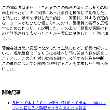
この関係者はまた、「これまでこの動画のほかにも多くの動
画を作ったが、主に実際にあった事件を模倣して制作した」
と話した。動画を撮影した目的は、「警備員に対する否定的
なニュースがたびたび報じられており、警備員の善行を広報
するために作った」と説明した。その上で「動画が実際のも
のと誤認されて広がったことから翌日に削除した」と付け加
えた。
警備会社は悪い意図はなかったと主張したが、影響は続いて
いる。現地警察は「２６日に会社を訪問し関連内容を調査し
た」とし、この会社対し動画を制作し公開する行為を中断し
この事件について公開的に説明することを要求したと明らか
にした。
関連記事
５日間で水１２０トン使うだけ使って出国…中国カッ
プルの宿泊先の防犯カメラを見ると＝韓国