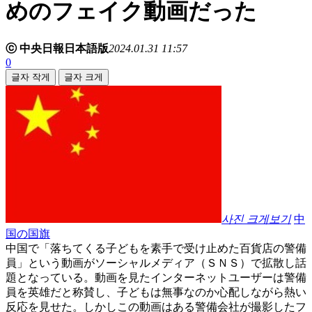
めのフェイク動画だった
ⓒ 中央日報日本語版
2024.01.31 11:57
0
글자 작게
글자 크게
사진 크게보기
中
国の国旗
中国で「落ちてくる子どもを素手で受け止めた百貨店の警備
員」という動画がソーシャルメディア（ＳＮＳ）で拡散し話
題となっている。動画を見たインターネットユーザーは警備
員を英雄だと称賛し、子どもは無事なのか心配しながら熱い
反応を見せた。しかしこの動画はある警備会社が撮影したフ