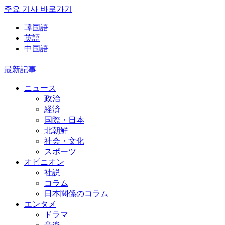
주요 기사 바로가기
韓国語
英語
中国語
最新記事
ニュース
政治
経済
国際・日本
北朝鮮
社会・文化
スポーツ
オピニオン
社説
コラム
日本関係のコラム
エンタメ
ドラマ