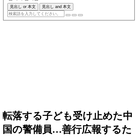
見出し or 本文
見出し and 本文
転落する子ども受け止めた中
国の警備員…善行広報するた