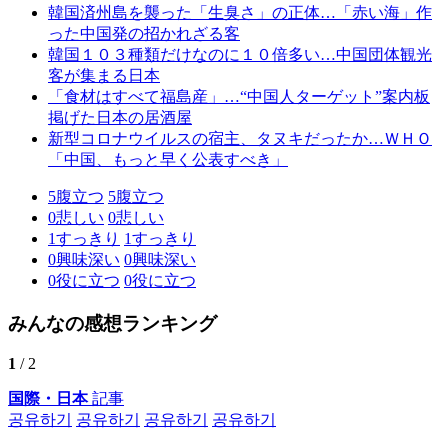
韓国済州島を襲った「生臭さ」の正体…「赤い海」作
った中国発の招かれざる客
韓国１０３種類だけなのに１０倍多い…中国団体観光
客が集まる日本
「食材はすべて福島産」…“中国人ターゲット”案内板
掲げた日本の居酒屋
新型コロナウイルスの宿主、タヌキだったか…ＷＨＯ
「中国、もっと早く公表すべき」
5
腹立つ
5
腹立つ
0
悲しい
0
悲しい
1
すっきり
1
すっきり
0
興味深い
0
興味深い
0
役に立つ
0
役に立つ
みんなの感想ランキング
1
/ 2
国際・日本
記事
공유하기
공유하기
공유하기
공유하기