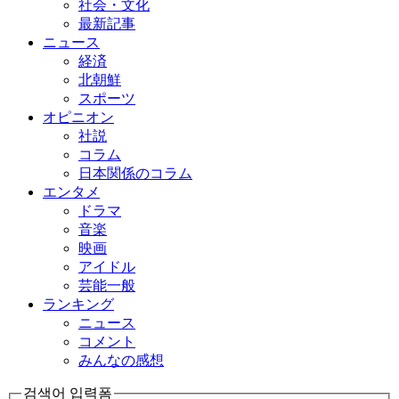
社会・文化
最新記事
ニュース
経済
北朝鮮
スポーツ
オピニオン
社説
コラム
日本関係のコラム
エンタメ
ドラマ
音楽
映画
アイドル
芸能一般
ランキング
ニュース
コメント
みんなの感想
검색어 입력폼