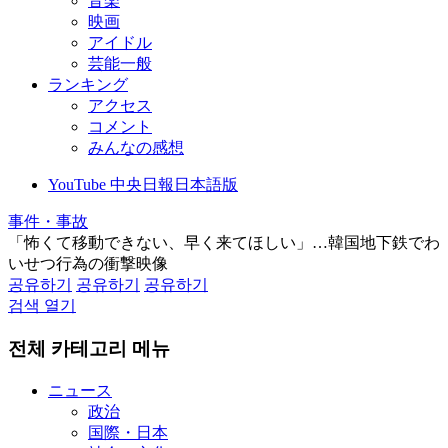
音楽
映画
アイドル
芸能一般
ランキング
アクセス
コメント
みんなの感想
YouTube 中央日報日本語版
事件・事故
「怖くて移動できない、早く来てほしい」…韓国地下鉄でわ
いせつ行為の衝撃映像
공유하기
공유하기
공유하기
검색 열기
전체 카테고리 메뉴
ニュース
政治
国際・日本