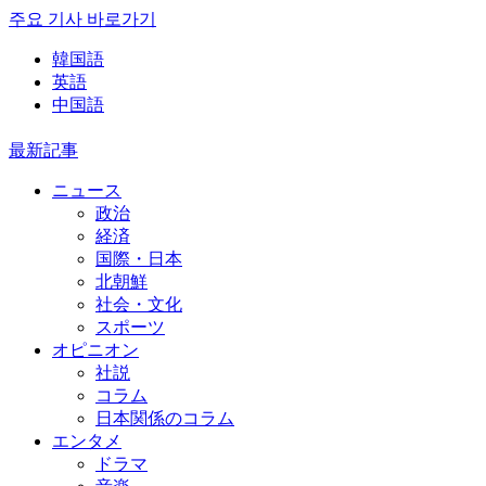
주요 기사 바로가기
韓国語
英語
中国語
最新記事
ニュース
政治
経済
国際・日本
北朝鮮
社会・文化
スポーツ
オピニオン
社説
コラム
日本関係のコラム
エンタメ
ドラマ