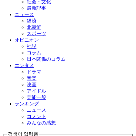
社会・文化
最新記事
ニュース
経済
北朝鮮
スポーツ
オピニオン
社説
コラム
日本関係のコラム
エンタメ
ドラマ
音楽
映画
アイドル
芸能一般
ランキング
ニュース
コメント
みんなの感想
검색어 입력폼