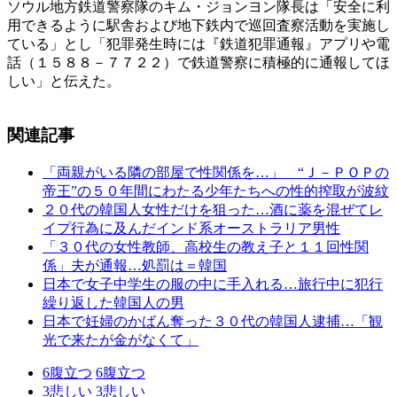
ソウル地方鉄道警察隊のキム・ジョンヨン隊長は「安全に利
用できるように駅舎および地下鉄内で巡回査察活動を実施し
ている」とし「犯罪発生時には『鉄道犯罪通報』アプリや電
話（１５８８－７７２２）で鉄道警察に積極的に通報してほ
しい」と伝えた。
関連記事
「両親がいる隣の部屋で性関係を…」 “Ｊ－ＰＯＰの
帝王”の５０年間にわたる少年たちへの性的搾取が波紋
２０代の韓国人女性だけを狙った…酒に薬を混ぜてレ
イプ行為に及んだインド系オーストラリア男性
「３０代の女性教師、高校生の教え子と１１回性関
係」夫が通報…処罰は＝韓国
日本で女子中学生の服の中に手入れる…旅行中に犯行
繰り返した韓国人の男
日本で妊婦のかばん奪った３０代の韓国人逮捕…「観
光で来たが金がなくて」
6
腹立つ
6
腹立つ
3
悲しい
3
悲しい