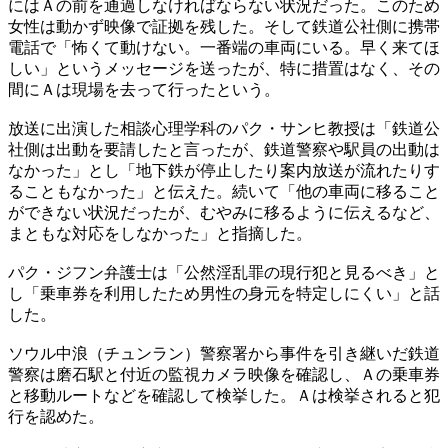
にはＡの前を通過しなければならない状況だった。このため
女性は動かず映像で証拠を残した。そして鉄道公社側に携帯
電話で「怖くて動けない。一番端の車両にいる。早く来てほ
しい」というメッセージを送ったが、特に措置はなく、その
間にＡは現場を去って行ったという。
放送に出演した相談心理学科のパク・サンヒ教授は「鉄道公
社側は出動を要請したと言ったが、鉄道警察や駅員の出動は
なかった」とし「地下鉄が停止したり案内放送が流れたりす
ることもなかった」と伝えた。続いて「他の車両に移ること
ができない状況だったが、むやみに移るように伝えるなど、
まともな対応をしなかった」と指摘した。
パク・ジフン弁護士は「公然淫乱罪の現行犯と見るべき」と
し「乗車券を利用したため男性の身元を特定しにくい」と話
した。
ソウル中浪（チュンラン）警察署から事件を引き継いだ鉄道
警察は磨石駅と付近の監視カメラ映像を確認し、Ａの乗車券
と移動ルートなどを確認して検挙した。Ａは検挙されると犯
行を認めた。