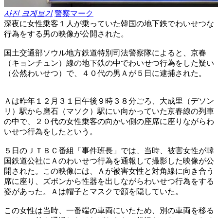
사진 크게보기
警察マーク
深夜に女性乗客１人が乗っていた韓国の地下鉄でわいせつな
行為をする男の映像が公開された。
国土交通部ソウル地方鉄道特別司法警察隊によると、京春
（キョンチュン）線の地下鉄の中でわいせつ行為をした疑い
（公然わいせつ）で、４０代の男Ａが５日に逮捕された。
Ａは昨年１２月３１日午後９時３８分ごろ、大成里（デソン
リ）駅から磨石（マソク）駅にい向かっていた京春線の列車
の中で、２０代の女性乗客の向かい側の座席に座りながらわ
いせつ行為をしたという。
５日のＪＴＢＣ番組「事件班長」では、当時、被害女性が韓
国鉄道公社にＡのわいせつ行為を通報して撮影した映像が公
開された。この映像には、Ａが被害女性と対角線に向き合う
席に座り、ズボンから性器を出しながらわいせつ行為をする
姿があった。Ａは帽子とマスクで顔を隠していた。
この女性は当時、一番端の車両にいたため、別の車両を移る