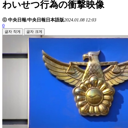
わいせつ行為の衝撃映像
ⓒ 中央日報/中央日報日本語版
2024.01.08 12:03
0
글자 작게
글자 크게