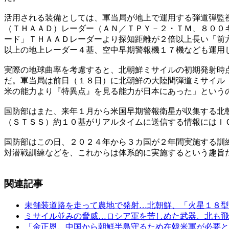
活用される装備としては、軍当局が地上で運用する弾道弾監
（ＴＨＡＡＤ）レーダー（ＡＮ／ＴＰＹ－２・ＴＭ、８００
ード」ＴＨＡＡＤレーダーより探知距離が２倍以上長い「前
以上の地上レーダー４基、空中早期警報機１７機なども運用
実際の地球曲率を考慮すると、北朝鮮ミサイルの初期発射時
だ。軍当局は前日（１８日）に北朝鮮の大陸間弾道ミサイル
米の能力より『特異点』を見る能力が日本にあった」という
国防部はまた、来年１月から米国早期警報衛星が収集する北
（ＳＴＳＳ）約１０基がリアルタイムに送信する情報にはＩ
国防部はこの日、２０２４年から３カ国が２年間実施する訓
対潜戦訓練などを、これからは体系的に実施するという趣旨
関連記事
未舗装道路を走って農地で発射…北朝鮮、「火星１８型
ミサイル並みの脅威…ロシア軍を苦しめた武器、北も飛
「金正恩、中国から朝鮮半島守るため在韓米軍が必要と