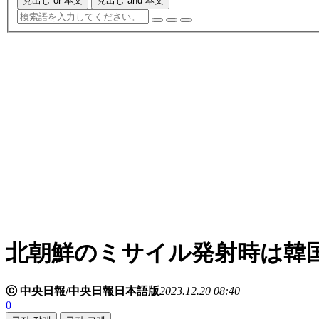
見出し or 本文
見出し and 本文
北朝鮮のミサイル発射時は韓
ⓒ 中央日報/中央日報日本語版
2023.12.20 08:40
0