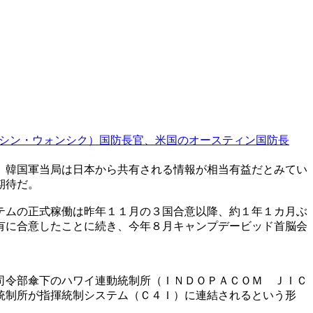
シン・ウォンシク）国防長官、米国のオースティン国防長
、韓国軍当局は日本から共有される情報が相当有益だとみてい
期待だ。
テムの正式稼働は昨年１１月の３国合意以降、約１年１カ月ぶ
有に合意したことに続き、今年８月キャンプデービッド首脳会
司令部傘下のハワイ連動統制所（ＩＮＤＯＰＡＣＯＭ ＪＩＣ
統制所が指揮統制システム（Ｃ４Ｉ）に連結されるという形