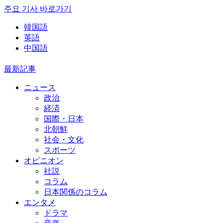
주요 기사 바로가기
韓国語
英語
中国語
最新記事
ニュース
政治
経済
国際・日本
北朝鮮
社会・文化
スポーツ
オピニオン
社説
コラム
日本関係のコラム
エンタメ
ドラマ