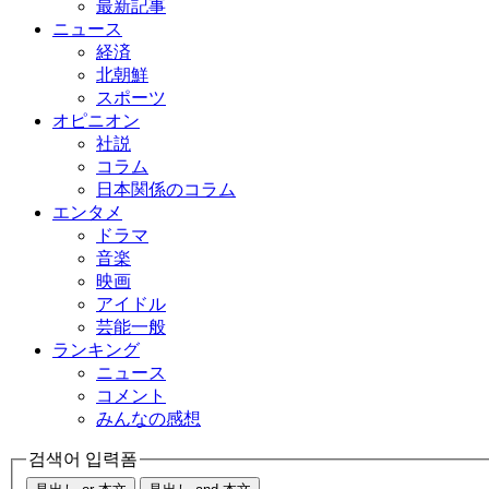
最新記事
ニュース
経済
北朝鮮
スポーツ
オピニオン
社説
コラム
日本関係のコラム
エンタメ
ドラマ
音楽
映画
アイドル
芸能一般
ランキング
ニュース
コメント
みんなの感想
검색어 입력폼