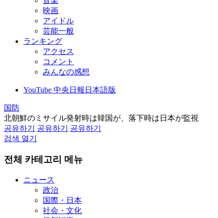
音楽
映画
アイドル
芸能一般
ランキング
アクセス
コメント
みんなの感想
YouTube 中央日報日本語版
国防
北朝鮮のミサイル発射時は韓国が、落下時は日本が監視
공유하기
공유하기
공유하기
검색 열기
전체 카테고리 메뉴
ニュース
政治
国際・日本
社会・文化