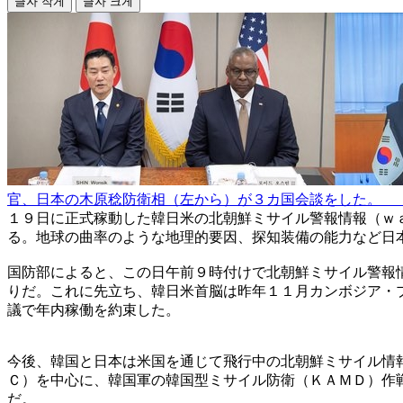
글자 작게
글자 크게
官、日本の木原稔防衛相（左から）が３カ国会談をした。 
１９日に正式稼動した韓日米の北朝鮮ミサイル警報情報（ｗ
る。地球の曲率のような地理的要因、探知装備の能力など日
国防部によると、この日午前９時付けで北朝鮮ミサイル警報
りだ。これに先立ち、韓日米首脳は昨年１１月カンボジア・
議で年内稼働を約束した。
今後、韓国と日本は米国を通じて飛行中の北朝鮮ミサイル情
Ｃ）を中心に、韓国軍の韓国型ミサイル防衛（ＫＡＭＤ）作
だ。