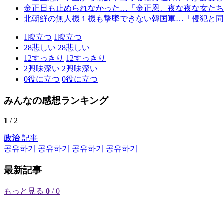
金正日も止められなかった…「金正恩、夜な夜な女たち
北朝鮮の無人機１機も撃墜できない韓国軍…「侵犯と同
1
腹立つ
1
腹立つ
28
悲しい
28
悲しい
12
すっきり
12
すっきり
2
興味深い
2
興味深い
0
役に立つ
0
役に立つ
みんなの感想ランキング
1
/ 2
政治
記事
공유하기
공유하기
공유하기
공유하기
最新記事
もっと見る
0
/ 0