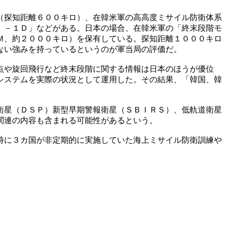
（探知距離６００キロ）、在韓米軍の高高度ミサイル防衛体系
）－１Ｄ」などがある。日本の場合、在韓米軍の「終末段階モ
Ｍ、約２０００キロ）を保有している。探知距離１０００キロ
ない強みを持っているというのが軍当局の評価だ。
点や旋回飛行など終末段階に関する情報は日本のほうが優位
システムを実際の状況として運用した。その結果、「韓国、韓
衛星（ＤＳＰ）新型早期警報衛星（ＳＢＩＲＳ）、低軌道衛星
関連の内容も含まれる可能性があるという。
時に３カ国が非定期的に実施していた海上ミサイル防衛訓練や