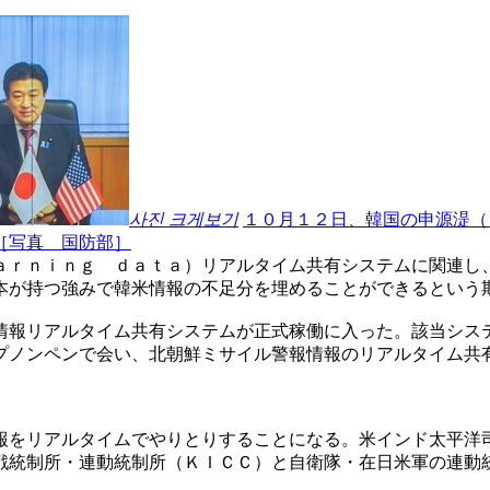
사진 크게보기
１０月１２日、韓国の申源湜（
［写真 国防部］
ａｒｎｉｎｇ ｄａｔａ）リアルタイム共有システムに関連し
本が持つ強みで韓米情報の不足分を埋めることができるという
情報リアルタイム共有システムが正式稼働に入った。該当シス
プノンペンで会い、北朝鮮ミサイル警報情報のリアルタイム共
報をリアルタイムでやりとりすることになる。米インド太平洋
戦統制所・連動統制所（ＫＩＣＣ）と自衛隊・在日米軍の連動