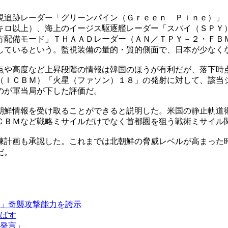
視追跡レーダー「グリーンパイン（Ｇｒｅｅｎ Ｐｉｎｅ）」
キロ以上）、海上のイージス駆逐艦レーダー「スパイ（ＳＰＹ
方配備モード」ＴＨＡＡＤレーダー（ＡＮ／ＴＰＹ－２・ＦＢ
しているという。監視装備の量的・質的側面で、日本が少なく
点や高度など上昇段階の情報は韓国のほうが有利だが、落下時
（ＩＣＢＭ）「火星（ファソン）１８」の発射に対して、該当
のが軍当局が下した評価だ。
朝鮮情報を受け取ることができると説明した。米国の静止軌道
ＣＢＭなど戦略ミサイルだけでなく首都圏を狙う戦術ミサイル
練計画も承認した。これまでは北朝鮮の脅威レベルが高まった
だ。
」奇襲攻撃能力を誇示
ばす
発言」