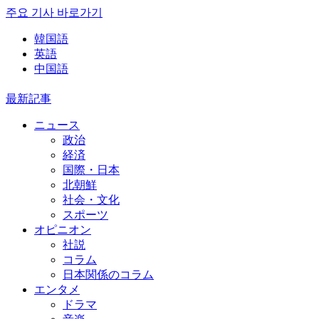
주요 기사 바로가기
韓国語
英語
中国語
最新記事
ニュース
政治
経済
国際・日本
北朝鮮
社会・文化
スポーツ
オピニオン
社説
コラム
日本関係のコラム
エンタメ
ドラマ