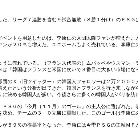
した。リーグ７連勝を含む９試合無敗（８勝１分け）のＰＳＧ
イベントを用意したのは、李康仁の入団以降ファンが増えたこ
ァンが２０％も増えた。ユニホームもよく売れている。李康仁
ように売れている。（フランス代表の）ムバッペやウスマン・
Ｇは「韓国はフランスと米国に次いで３番目に大きい市場にな
球団のＸ（旧ツイッター）の韓国人フォロワーは２万２０００
増えたという分析が出てきた。韓国とフランスを行き来しなが
リに決める韓国人が多い。今後さらに多くの韓国人がパリを訪
、ＰＳＧの「今月（１１月）のゴール」の主人公に選ばれた。
を決め、チームの３－０完勝に貢献した。このゴールは李康仁
ルが５９％の得票率となった。李康仁は今季ＰＳＧの主軸ＭＦ