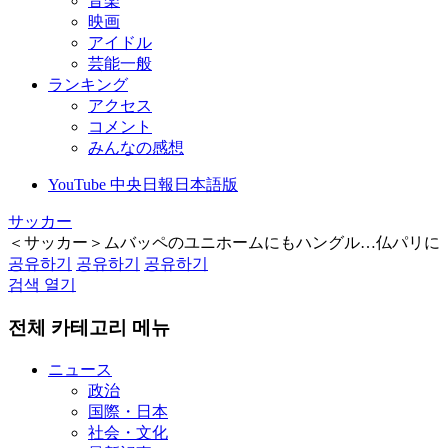
音楽
映画
アイドル
芸能一般
ランキング
アクセス
コメント
みんなの感想
YouTube 中央日報日本語版
サッカー
＜サッカー＞ムバッペのユニホームにもハングル…仏パリに
공유하기
공유하기
공유하기
검색 열기
전체 카테고리 메뉴
ニュース
政治
国際・日本
社会・文化