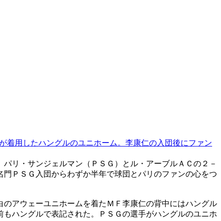
が着用したハングルのユニホーム。李康仁の入団後にファン
、パリ・サンジェルマン（ＰＳＧ）とル・アーブルＡＣの２－
名門ＰＳＧ入団からわずか半年で球団とパリのファンの心をつ
白のアウェーユニホームを着たＭＦ李康仁の背中にはハングル
前もハングルで表記された。ＰＳＧの選手がハングルのユニホ