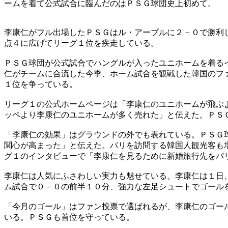
ームを着て公式試合に臨んだのはＰＳＧ球団史上初めて。
李康仁がフル出場したＰＳＧはル・アーブルに２－０で勝利
点４に広げてリーグ１位を疾走している。
ＰＳＧ球団が公式試合でハングルが入ったユニホームを着る
仁がチームに合流した今季、ホーム試合を観戦した韓国のフ
１位を争っている。
リーグ１の公式ホームページは「李康仁のユニホームが飛ぶ
ッペより李康仁のユニホームが多く売れた」と伝えた。ＰＳ
「李康仁の効果」はグラウンドの外でも表れている。ＰＳＧ
関心が高まった」と伝えた。パリを訪問する韓国人観光客も
グ１のインタビューで「李康仁を見るために新婚旅行先をパ
李康仁は人気にふさわしい実力も魅せている。李康仁は１日
ム試合で０－０の前半１０分、強力な左足シュートでゴール
「今月のゴール」はファン投票で選ばれるが、李康仁のゴー
いる。ＰＳＧも首位を守っている。