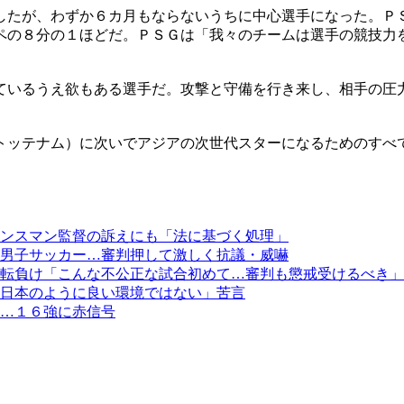
したが、わずか６カ月もならないうちに中心選手になった。Ｐ
ペの８分の１ほどだ。ＰＳＧは「我々のチームは選手の競技力
ているうえ欲もある選手だ。攻撃と守備を行き来し、相手の圧
トッテナム）に次いでアジアの次世代スターになるためのすべ
ンスマン監督の訴えにも「法に基づく処理」
男子サッカー…審判押して激しく抗議・威嚇
転負け「こんな不公正な試合初めて…審判も懲戒受けるべき」
日本のように良い環境ではない」苦言
…１６強に赤信号