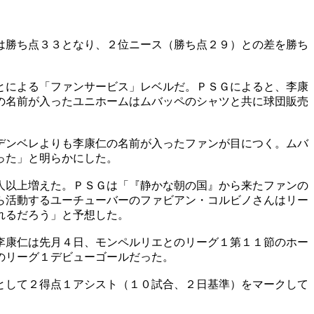
は勝ち点３３となり、２位ニース（勝ち点２９）との差を勝ち
とによる「ファンサービス」レベルだ。ＰＳＧによると、李康
の名前が入ったユニホームはムバッペのシャツと共に球団販売
デンベレよりも李康仁の名前が入ったファンが目につく。ムバ
った」と明らかにした。
人以上増えた。ＰＳＧは「『静かな朝の国』から来たファンの
ら活動するユーチューバーのファビアン・コルビノさんはリー
れるだろう」と予想した。
李康仁は先月４日、モンペルリエとのリーグ１第１１節のホー
のリーグ１デビューゴールだった。
として２得点１アシスト（１０試合、２日基準）をマークして