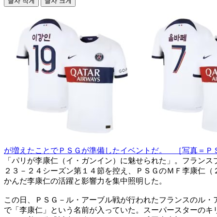
글자 작게
글자 크게
が増えたことでＰＳＧが準備したイベントだ。 ［写真＝Ｐ
「パリが李康仁（イ・ガンイン）に魅せられた」。フランス
２３－２４シーズン第１４節を控え、ＰＳＧのＭＦ李康仁（
かんだ李康仁の活躍と影響力を集中照明した。
この日、ＰＳＧ－ル・アーブル戦が行われたフランスのル・
で「李康仁」という名前が入っていた。スーパースターのキ