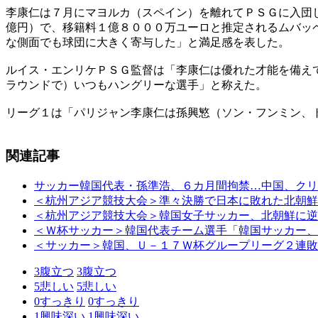
李康仁は７月にマヨルカ（スペイン）を離れてＰＳＧに入団
億円）で、移籍料１億８０００万ユーロと推定されるムバッ
な側面でも球団に大きく寄与した」と満足感を表した。
ルイス・エンリケＰＳＧ監督は「李康仁は優れた才能を備え
ラウンドで）いつもハングリーな選手」と称えた。
リーグ１は「パリジャン李康仁は孫興慜（ソン・フンミン、
関連記事
サッカー韓国代表・孫準浩、６カ月間拘禁…中国、クリ
＜杭州アジア競技大会＞準々決勝で日本に敗れた北朝鮮
＜杭州アジア競技大会＞韓国女子サッカー、北朝鮮に逆
＜Ｗ杯サッカー＞韓国代表チーム選手「韓国サッカー、
＜サッカー＞韓国、Ｕ－１７Ｗ杯グループリーグ２連敗
3
腹立つ
3
腹立つ
5
悲しい
5
悲しい
0
すっきり
0
すっきり
1
興味深い
1
興味深い