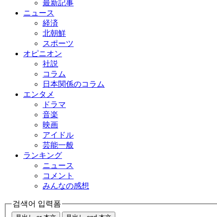
最新記事
ニュース
経済
北朝鮮
スポーツ
オピニオン
社説
コラム
日本関係のコラム
エンタメ
ドラマ
音楽
映画
アイドル
芸能一般
ランキング
ニュース
コメント
みんなの感想
검색어 입력폼