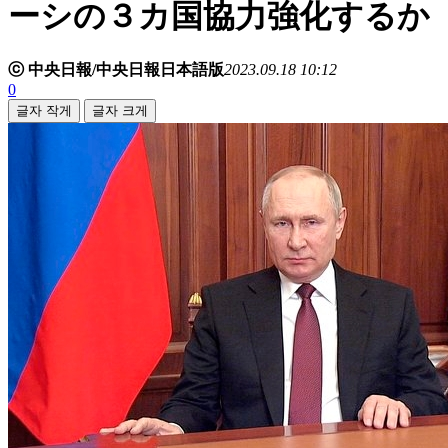
ーシの３カ国協力強化するか
ⓒ 中央日報/中央日報日本語版
2023.09.18 10:12
0
글자 작게
글자 크게