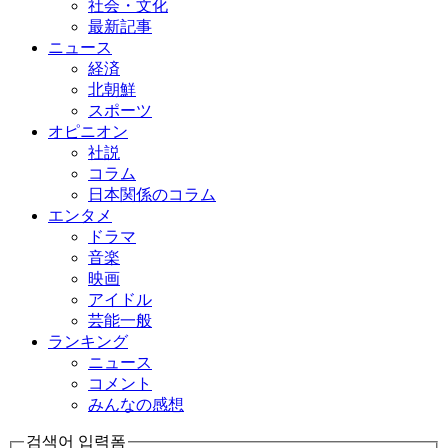
社会・文化
最新記事
ニュース
経済
北朝鮮
スポーツ
オピニオン
社説
コラム
日本関係のコラム
エンタメ
ドラマ
音楽
映画
アイドル
芸能一般
ランキング
ニュース
コメント
みんなの感想
검색어 입력폼