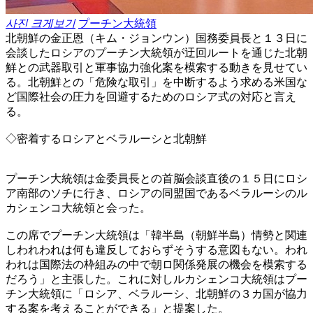
사진 크게보기
プーチン大統領
北朝鮮の金正恩（キム・ジョンウン）国務委員長と１３日に
会談したロシアのプーチン大統領が迂回ルートを通じた北朝
鮮との武器取引と軍事協力強化案を模索する動きを見せてい
る。北朝鮮との「危険な取引」を中断するよう求める米国な
ど国際社会の圧力を回避するためのロシア式の対応と言え
る。
◇密着するロシアとベラルーシと北朝鮮
プーチン大統領は金委員長との首脳会談直後の１５日にロシ
ア南部のソチに行き、ロシアの同盟国であるベラルーシのル
カシェンコ大統領と会った。
この席でプーチン大統領は「韓半島（朝鮮半島）情勢と関連
しわれわれは何も違反しておらずそうする意図もない。われ
われは国際法の枠組みの中で朝ロ関係発展の機会を模索する
だろう」と主張した。これに対しルカシェンコ大統領はプー
チン大統領に「ロシア、ベラルーシ、北朝鮮の３カ国が協力
する案を考えることができる」と提案した。