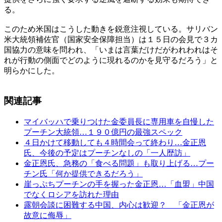
る。
このため米国はこうした動きを鋭意注視している。サリバン
米大統領補佐官（国家安全保障担当）は１５日の会見で３カ
国協力の意味を問われ、「いまは言葉だけだがわれわれはそ
れが行動の側面でどのように現れるのかを見守るだろう」と
明らかにした。
関連記事
マイバッハで乗りつけた金委員長に専用車を自慢した
プーチン大統領…１９０億円の最強スペック
４日かけて移動しても４時間会って終わり…金正恩
氏、今後の予定はプーチンなしの「一人歴訪」
金正恩氏、急務の「食べる問題」も取り上げる…プー
チン氏「何か提供できるだろう」
崖っぷちプーチンの手を握った金正恩…「血盟」中国
でなくロシアを訪れた理由
露朝会談に困難する中国、内心は歓迎？ 「金正恩が
故意に侮辱」