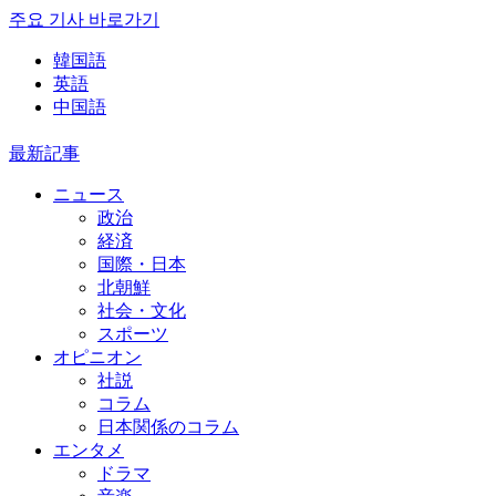
주요 기사 바로가기
韓国語
英語
中国語
最新記事
ニュース
政治
経済
国際・日本
北朝鮮
社会・文化
スポーツ
オピニオン
社説
コラム
日本関係のコラム
エンタメ
ドラマ