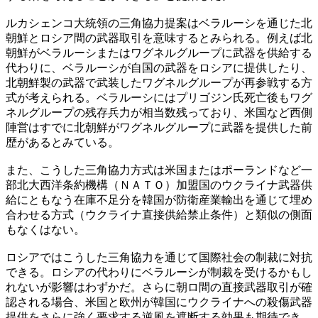
ルカシェンコ大統領の三角協力提案はベラルーシを通じた北
朝鮮とロシア間の武器取引を意味するとみられる。例えば北
朝鮮がベラルーシまたはワグネルグループに武器を供給する
代わりに、ベラルーシが自国の武器をロシアに提供したり、
北朝鮮製の武器で武装したワグネルグループが再参戦する方
式が考えられる。ベラルーシにはプリゴジン氏死亡後もワグ
ネルグループの残存兵力が相当数残っており、米国など西側
陣営はすでに北朝鮮がワグネルグループに武器を提供した前
歴があるとみている。
また、こうした三角協力方式は米国またはポーランドなど一
部北大西洋条約機構（ＮＡＴＯ）加盟国のウクライナ武器供
給にともなう在庫不足分を韓国が防衛産業輸出を通じて埋め
合わせる方式（ウクライナ直接供給禁止条件）と類似の側面
もなくはない。
ロシアではこうした三角協力を通じて国際社会の制裁に対抗
できる。ロシアの代わりにベラルーシが制裁を受けるかもし
れないが影響はわずかだ。さらに朝ロ間の直接武器取引が確
認される場合、米国と欧州が韓国にウクライナへの殺傷武器
提供をさらに強く要求する逆風を遮断する効果も期待でき