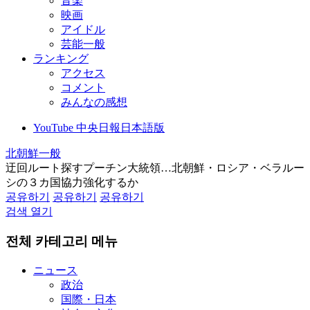
音楽
映画
アイドル
芸能一般
ランキング
アクセス
コメント
みんなの感想
YouTube 中央日報日本語版
北朝鮮一般
迂回ルート探すプーチン大統領…北朝鮮・ロシア・ベラルー
シの３カ国協力強化するか
공유하기
공유하기
공유하기
검색 열기
전체 카테고리 메뉴
ニュース
政治
国際・日本