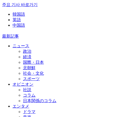
주요 기사 바로가기
韓国語
英語
中国語
最新記事
ニュース
政治
経済
国際・日本
北朝鮮
社会・文化
スポーツ
オピニオン
社説
コラム
日本関係のコラム
エンタメ
ドラマ