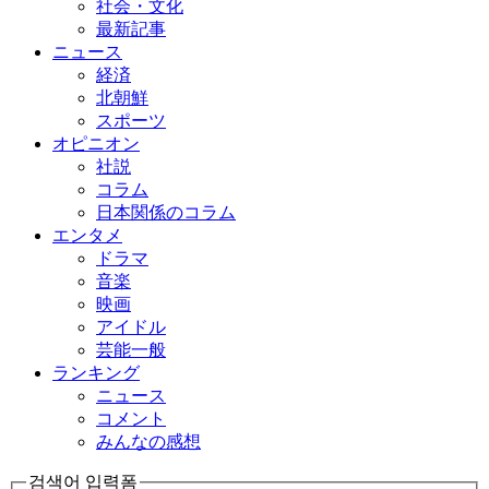
社会・文化
最新記事
ニュース
経済
北朝鮮
スポーツ
オピニオン
社説
コラム
日本関係のコラム
エンタメ
ドラマ
音楽
映画
アイドル
芸能一般
ランキング
ニュース
コメント
みんなの感想
검색어 입력폼