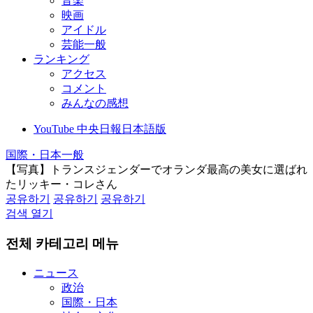
音楽
映画
アイドル
芸能一般
ランキング
アクセス
コメント
みんなの感想
YouTube 中央日報日本語版
国際・日本一般
【写真】トランスジェンダーでオランダ最高の美女に選ばれ
たリッキー・コレさん
공유하기
공유하기
공유하기
검색 열기
전체 카테고리 메뉴
ニュース
政治
国際・日本