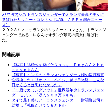
사진 크게보기
トランスジェンダーでオランダ最高の美女に
選ばれたリッキー・コレさん［写真 ＡＦＰ＝聯合ニュー
ス］
２０２３ミス・オランダのリッキー・コレさん。トランスジ
ェンダーであるコレさんはオランダ最高の美女に選ばれ
た。
関連記事
【写真】結婚式を挙げたＮｏｎｇ ＰｏｙさんとＨｏ
ｎｇｙｏｋさん
【写真】インドのトランスジェンダー夫婦の臨月写真
性転換したエリオット・ペイジ、裸で日光浴「こんな
日がくるとは思わなかった」
「３歳でカミングアウト」世界最年少トランスジェン
ダーモデル…「収入２００万ドルも」
タイで最も美しいトランスジェンダー、財閥御曹司と
結婚…「礼服だけで５８万ドル」