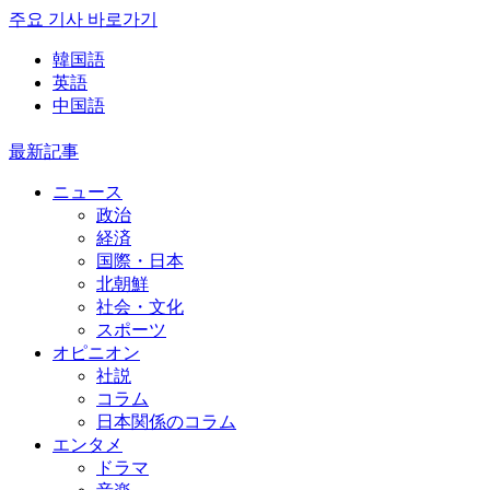
주요 기사 바로가기
韓国語
英語
中国語
最新記事
ニュース
政治
経済
国際・日本
北朝鮮
社会・文化
スポーツ
オピニオン
社説
コラム
日本関係のコラム
エンタメ
ドラマ