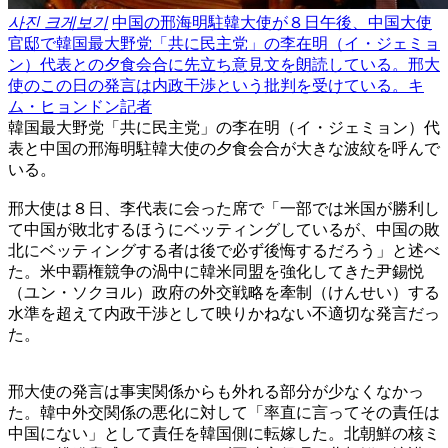
사진 크게보기
中国の邢海明駐韓大使が８日午後、中国大使
官邸で韓国最大野党「共に民主党」の李在明（イ・ジェミョ
ン）代表との夕食会合に先立ち意見文を朗読している。邢大
使のこの日の発言は内政干渉という批判を受けている。キ
ム・ヒョンドン記者
韓国最大野党「共に民主党」の李在明（イ・ジェミョン）代
表と中国の邢海明駐韓大使の夕食会合が大きな波紋を呼んで
いる。
邢大使は８日、李代表に会った席で「一部では米国が勝利し
て中国が敗北するほうにベッティングしているが、中国の敗
北にベッティングする者は後で必ず後悔するだろう」と述べ
た。米中覇権競争の渦中に韓米同盟を強化してきた尹錫悦
（ユン・ソクヨル）政府の外交戦略を牽制（けんせい）する
水準を超えて内政干渉として映りかねない不適切な発言だっ
た。
邢大使の発言は事実関係からも外れる部分が少なくなかっ
た。韓中外交関係の悪化に対して「率直に言ってその責任は
中国にない」として責任を韓国側に転嫁した。北朝鮮の核ミ