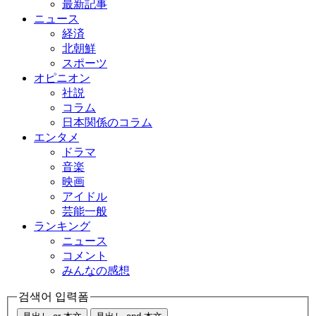
最新記事
ニュース
経済
北朝鮮
スポーツ
オピニオン
社説
コラム
日本関係のコラム
エンタメ
ドラマ
音楽
映画
アイドル
芸能一般
ランキング
ニュース
コメント
みんなの感想
검색어 입력폼