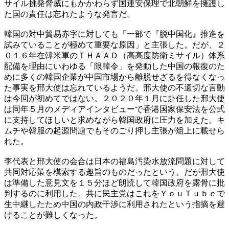
サイル挑発脅威にもかかわらず国連安保理で北朝鮮を擁護し
た国の責任は忘れたような発言だ。
韓国の対中貿易赤字に対しても「一部で『脱中国化』推進を
試みていることが極めて重要な原因」と主張した。だが、２
０１６年在韓米軍のＴＨＡＡＤ（高高度防衛ミサイル）体系
配備を理由にいわゆる「限韓令」を発動した中国の報復のた
めに多くの韓国企業が中国市場から離脱せざるを得なくなっ
た事実を邢大使は忘れているようだ。邢大使の不適切な言動
は今回が初めてではない。２０２０年１月に赴任した邢大使
は同年５月のメディアインタビューで香港国家保安法を公式
に支持してほしいと求めながら韓国政府に圧力を加えた。キ
ムチや韓服の起源問題でもそのごり押し主張が俎上に載せら
れた。
李代表と邢大使の会合は日本の福島汚染水放流問題に対して
共同対応策を模索する趣旨のものだったという。だが邢大使
は準備した意見文を１５分ほど朗読して韓国政府を露骨に批
判するのに利用した。共に民主党はこれをＹｏｕＴｕｂｅで
生中継したため中国の内政干渉に利用されたという指摘を避
けることが難しくなった。