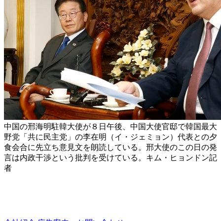
中国の邢海明駐韓大使が８日午後、中国大使官邸で韓国最大
野党「共に民主党」の李在明（イ・ジェミョン）代表との夕
食会合に先立ち意見文を朗読している。邢大使のこの日の発
言は内政干渉という批判を受けている。キム・ヒョンドン記
者