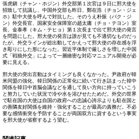
張虎鎭（チャン・ホジン）外交部第１次官は９日に邢大使を
招致して抗議し、中国外交部も昨日、鄭在浩（チョン・ジェ
ホ）駐中大使を呼んで対抗した。そのうえ朴振（パク・ジ
ン）外交長官、国家安全保障室の趙太庸（チョ・テヨン）室
長、金泰孝（キム・テヒョ）第１次長まで出て邢大使の発言
を問題にした。邢大使の発言は誰が見ても不適切なものだっ
たが、外交ラインが総出動してかえって邢大使の存在感を浮
き彫りにした形になった。習近平体制で厳しさを増した中国
式「戦狼外交」によって一層緻密な対応マニュアル開発が必
要に見える。
邢大使の突出言動はタイミングも良くなかった。尹政府が韓
米同盟の強化、韓日関係の正常化に続いて行き詰まった韓中
関係を韓日中首脳会議などを通して良い方向に持っていこう
と努力していた状況で冷や水を浴びせたためだ。外交の世界
で駐在国の大使は自国の政府への忠誠心誇示よりも駐在国と
の善隣友好関係を維持・強化することが最高の責務だ。不必
要な感情衝突を予防することが両国双方に資するという事実
を邢大使が省察するよう望む。
関連記事