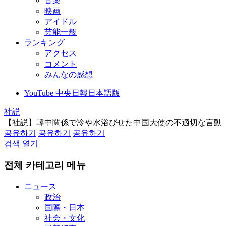
音楽
映画
アイドル
芸能一般
ランキング
アクセス
コメント
みんなの感想
YouTube 中央日報日本語版
社説
【社説】韓中関係で冷や水浴びせた中国大使の不適切な言動
공유하기
공유하기
공유하기
검색 열기
전체 카테고리 메뉴
ニュース
政治
国際・日本
社会・文化