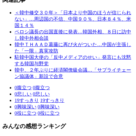
＜韓中修交３０年＞「日本より中国のほうが信じられ
ない」…周辺国の不信、中国９０％、日本８４％、米
国１４％
ペロシ議長の出国直後に発表…韓国外相、８日に訪中
し韓中外相会談
韓中ＴＨＡＡＤ葛藤に再び火がついた…中国が主張し
た「一限」真実攻防
駐韓中国大使の「反中メディアのせい」発言にも沈黙
する韓国与野党
韓中、２年ぶりに経済閣僚級会議…「サプライチェー
ン協議体」新設で合意
0
腹立つ
0
腹立つ
0
悲しい
0
悲しい
19
すっきり
19
すっきり
0
興味深い
0
興味深い
0
役に立つ
0
役に立つ
みんなの感想ランキング