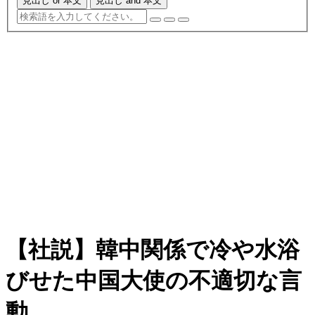
見出し or 本文
見出し and 本文
【社説】韓中関係で冷や水浴
びせた中国大使の不適切な言
動