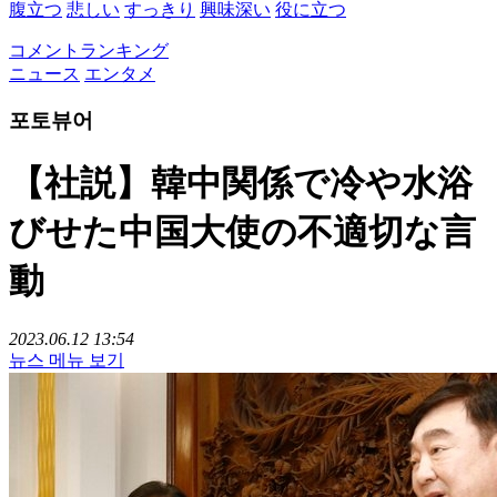
腹立つ
悲しい
すっきり
興味深い
役に立つ
コメントランキング
ニュース
エンタメ
포토뷰어
【社説】韓中関係で冷や水浴
びせた中国大使の不適切な言
動
2023.06.12 13:54
뉴스 메뉴 보기