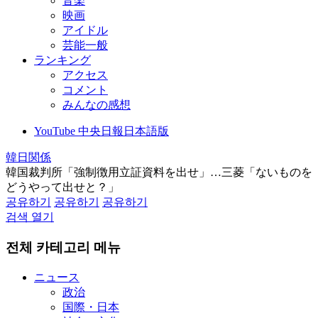
音楽
映画
アイドル
芸能一般
ランキング
アクセス
コメント
みんなの感想
YouTube 中央日報日本語版
韓日関係
韓国裁判所「強制徴用立証資料を出せ」…三菱「ないものを
どうやって出せと？」
공유하기
공유하기
공유하기
검색 열기
전체 카테고리 메뉴
ニュース
政治
国際・日本