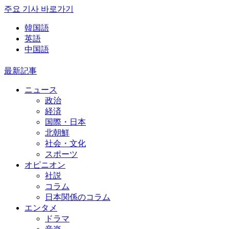
주요 기사 바로가기
韓国語
英語
中国語
最新記事
ニュース
政治
経済
国際・日本
北朝鮮
社会・文化
スポーツ
オピニオン
社説
コラム
日本関係のコラム
エンタメ
ドラマ