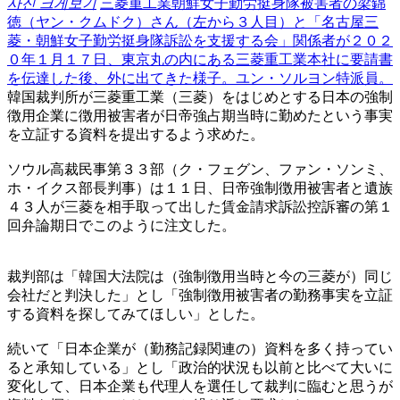
사진 크게보기
三菱重工業朝鮮女子勤労挺身隊被害者の梁錦
徳（ヤン・クムドク）さん（左から３人目）と「名古屋三
菱・朝鮮女子勤労挺身隊訴訟を支援する会」関係者が２０２
０年１月１７日、東京丸の内にある三菱重工業本社に要請書
を伝達した後、外に出てきた様子。ユン・ソルヨン特派員。
韓国裁判所が三菱重工業（三菱）をはじめとする日本の強制
徴用企業に徴用被害者が日帝強占期当時に勤めたという事実
を立証する資料を提出するよう求めた。
ソウル高裁民事第３３部（ク・フェグン、ファン・ソンミ、
ホ・イクス部長判事）は１１日、日帝強制徴用被害者と遺族
４３人が三菱を相手取って出した賃金請求訴訟控訴審の第１
回弁論期日でこのように注文した。
裁判部は「韓国大法院は（強制徴用当時と今の三菱が）同じ
会社だと判決した」とし「強制徴用被害者の勤務事実を立証
する資料を探してみてほしい」とした。
続いて「日本企業が（勤務記録関連の）資料を多く持ってい
ると承知している」とし「政治的状況も以前と比べて大いに
変化して、日本企業も代理人を選任して裁判に臨むと思うが