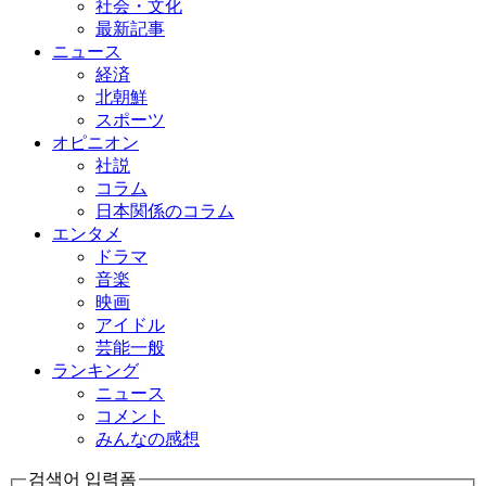
社会・文化
最新記事
ニュース
経済
北朝鮮
スポーツ
オピニオン
社説
コラム
日本関係のコラム
エンタメ
ドラマ
音楽
映画
アイドル
芸能一般
ランキング
ニュース
コメント
みんなの感想
검색어 입력폼