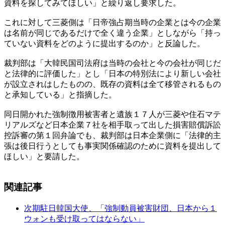
資料を探してみてほしい」と繰り返し要求した。
これに対して三菱側は「日帝強占期当時の企業とは今の企業
は名前が同じであるだけで全く違う企業」としながら「持っ
ていない資料をどのように提出するのか」と反論した。
裁判部は「大韓民国司法府は当時の会社と今の会社が同じだ
と法律的に評価した」とし「日本の特別法により新しい会社
が設立されはしたものの、既存の資料は全て移管されるもの
と承知している」と指摘した。
同日開かれた強制徴用被害者と遺族１７人が三菱や住石マテ
リアルズなど日本企業７社を相手取って出した損害賠償訴訟
控訴審の第１回弁論でも、裁判部は日本企業側に「法律的主
張は後日行うとしても事実関係確認のために資料を提出して
ほしい」と要請した。
関連記事
次期駐日韓国大使、「強制動員被害財団、日本から１
ウォンも受け取ってはならない」