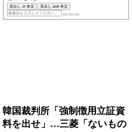
見出し or 本文
見出し and 本文
韓国裁判所「強制徴用立証資
料を出せ」…三菱「ないもの