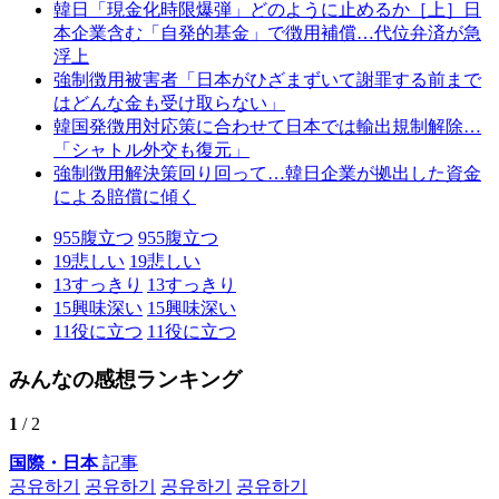
韓日「現金化時限爆弾」どのように止めるか［上］日
本企業含む「自発的基金」で徴用補償…代位弁済が急
浮上
強制徴用被害者「日本がひざまずいて謝罪する前まで
はどんな金も受け取らない」
韓国発徴用対応策に合わせて日本では輸出規制解除…
「シャトル外交も復元」
強制徴用解決策回り回って…韓日企業が拠出した資金
による賠償に傾く
955
腹立つ
955
腹立つ
19
悲しい
19
悲しい
13
すっきり
13
すっきり
15
興味深い
15
興味深い
11
役に立つ
11
役に立つ
みんなの感想ランキング
1
/ 2
国際・日本
記事
공유하기
공유하기
공유하기
공유하기