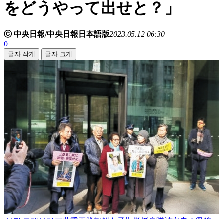
をどうやって出せと？」
ⓒ 中央日報/中央日報日本語版
2023.05.12 06:30
0
글자 작게
글자 크게