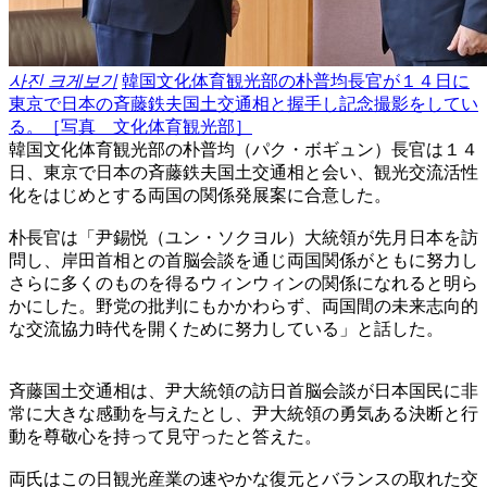
사진 크게보기
韓国文化体育観光部の朴普均長官が１４日に
東京で日本の斉藤鉄夫国土交通相と握手し記念撮影をしてい
る。［写真 文化体育観光部］
韓国文化体育観光部の朴普均（パク・ボギュン）長官は１４
日、東京で日本の斉藤鉄夫国土交通相と会い、観光交流活性
化をはじめとする両国の関係発展案に合意した。
朴長官は「尹錫悦（ユン・ソクヨル）大統領が先月日本を訪
問し、岸田首相との首脳会談を通じ両国関係がともに努力し
さらに多くのものを得るウィンウィンの関係になれると明ら
かにした。野党の批判にもかかわらず、両国間の未来志向的
な交流協力時代を開くために努力している」と話した。
斉藤国土交通相は、尹大統領の訪日首脳会談が日本国民に非
常に大きな感動を与えたとし、尹大統領の勇気ある決断と行
動を尊敬心を持って見守ったと答えた。
両氏はこの日観光産業の速やかな復元とバランスの取れた交