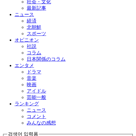
社会・文化
最新記事
ニュース
経済
北朝鮮
スポーツ
オピニオン
社説
コラム
日本関係のコラム
エンタメ
ドラマ
音楽
映画
アイドル
芸能一般
ランキング
ニュース
コメント
みんなの感想
검색어 입력폼