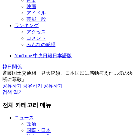
音楽
映画
アイドル
芸能一般
ランキング
アクセス
コメント
みんなの感想
YouTube 中央日報日本語版
韓日関係
斉藤国土交通相「尹大統領、日本国民に感動与えた…彼の決
断に尊敬」
공유하기
공유하기
공유하기
검색 열기
전체 카테고리 메뉴
ニュース
政治
国際・日本