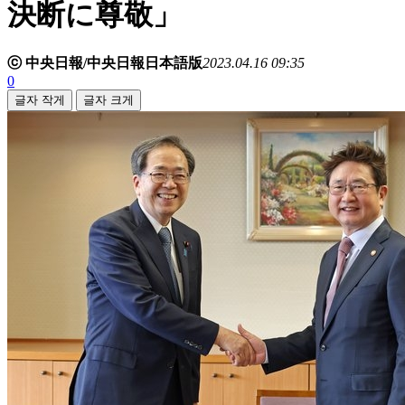
決断に尊敬」
ⓒ 中央日報/中央日報日本語版
2023.04.16 09:35
0
글자 작게
글자 크게