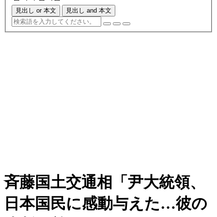
見出し or 本文
見出し and 本文
斉藤国土交通相「尹大統領、
日本国民に感動与えた…彼の