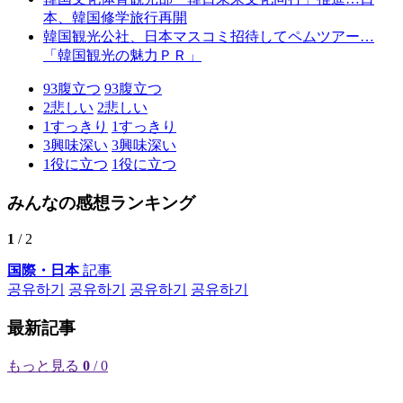
本、韓国修学旅行再開
韓国観光公社、日本マスコミ招待してペムツアー…
「韓国観光の魅力ＰＲ」
93
腹立つ
93
腹立つ
2
悲しい
2
悲しい
1
すっきり
1
すっきり
3
興味深い
3
興味深い
1
役に立つ
1
役に立つ
みんなの感想ランキング
1
/ 2
国際・日本
記事
공유하기
공유하기
공유하기
공유하기
最新記事
もっと見る
0
/ 0