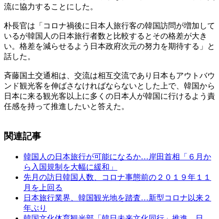
流に協力することにした。
朴長官は「コロナ禍後に日本人旅行客の韓国訪問が増加して
いるが韓国人の日本旅行者数と比較するとその格差が大き
い。格差を減らせるよう日本政府次元の努力を期待する」と
話した。
斉藤国土交通相は、交流は相互交流であり日本もアウトバウ
ンド観光客を伸ばさなければならないとした上で、韓国から
日本に来る観光客以上に多くの日本人が韓国に行けるよう責
任感を持って推進したいと答えた。
関連記事
韓国人の日本旅行が可能になるか…岸田首相「６月か
ら入国規制を大幅に緩和」
先月の訪日韓国人数、コロナ事態前の２０１９年１１
月を上回る
日本旅行業界、韓国観光地を踏査…新型コロナ以来２
年ぶり
韓国文化体育観光部「韓日未来文化同行」推進…日