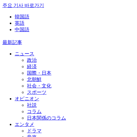
주요 기사 바로가기
韓国語
英語
中国語
最新記事
ニュース
政治
経済
国際・日本
北朝鮮
社会・文化
スポーツ
オピニオン
社説
コラム
日本関係のコラム
エンタメ
ドラマ