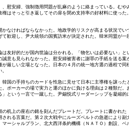
）、慰安婦、強制徴用問題が乱麻のように絡まっている。むや
政権はそっと引き返してその扉を閉め支持率の好材料に使った
開かなければならなかった。地政学的リスクが高まる状況でい
げて歓迎し、尹大統領の国賓訪米が決定された。韓米同盟が一
論は友好的だが国内世論は分かれる。「物乞いは必要ない」と
の誠意も見られなかった。慰安婦被害者に謝罪の手紙を送る案
権が厳しい立場となった。日本の４月の統一地方選の過程で同
い。
。韓国の手持ちのカードを性急に見せて日本に主導権を譲った
た。ポーカーの場で実力と運のほかに負ける理由は２種類だ。
る」という一言で一蹴した。尹錫悦式リーダーシップを凝縮的
領の机上の座右の銘を刻んだプレートだ。プレートに書かれ
用される言葉だ。第２次大戦中にルーズベルトの急逝により副
、マーシャルプラン、北大西洋条約機構（ＮＡＴＯ）創設、ベ