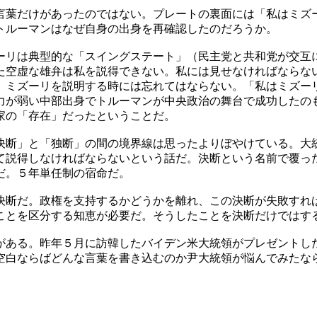
言葉だけがあったのではない。プレートの裏面には「私はミズ
トルーマンはなぜ自身の出身を再確認したのだろうか。
ーリは典型的な「スイングステート」（民主党と共和党が交互
た空虚な雄弁は私を説得できない。私には見せなければならな
。ミズーリを説明する時には忘れてはならない。「私はミズー
力が弱い中部出身でトルーマンが中央政治の舞台で成功したの
家の「存在」だったということだ。
決断」と「独断」の間の境界線は思ったよりぼやけている。大
て説得しなければならないという話だ。決断という名前で覆っ
だ。５年単任制の宿命だ。
決断だ。政権を支持するかどうかを離れ、この決断が失敗すれ
ことを区分する知恵が必要だ。そうしたことを決断だけではす
がある。昨年５月に訪韓したバイデン米大統領がプレゼントし
空白ならばどんな言葉を書き込むのか尹大統領が悩んでみたな