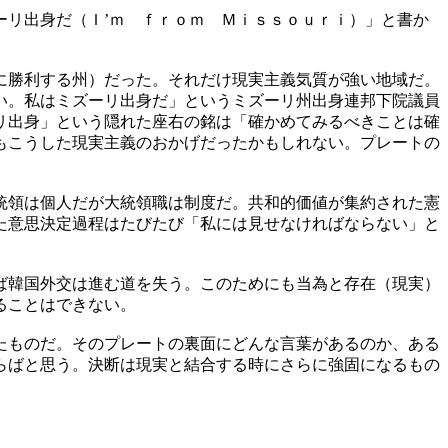
ーリ出身だ（Ｉ’ｍ ｆｒｏｍ Ｍｉｓｓｏｕｒｉ）」と書か
に勝利する州）だった。それだけ現実主義気質が強い地域だ。
い。私はミズーリ出身だ」というミズーリ州出身連邦下院議員
リ出身」という隠れた座右の銘は「確かめてみるべきことは確
もこうした現実主義のおかげだったかもしれない。プレートの
統領は個人だが大統領職は制度だ。共和的価値が集約された憲
た意思決定過程はたびたび「私には見せなければならない」と
ば韓国外交は進む道を失う。このためにも当為と存在（現実）
ることはできない。
たものだ。そのプレートの裏面にどんな言葉があるのか、ある
らばと思う。決断は現実と結合する時にさらに強固になるもの