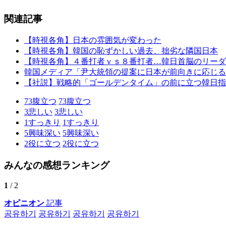
関連記事
【時視各角】日本の雰囲気が変わった
【時視各角】韓国の恥ずかしい過去、拙劣な隣国日本
【時視各角】４番打者ｖｓ８番打者…韓日首脳のリーダ
韓国メディア「尹大統領の提案に日本が前向きに応じる
【社説】戦略的「ゴールデンタイム」の前に立つ韓日指
73
腹立つ
73
腹立つ
3
悲しい
3
悲しい
1
すっきり
1
すっきり
5
興味深い
5
興味深い
2
役に立つ
2
役に立つ
みんなの感想ランキング
1
/ 2
オピニオン
記事
공유하기
공유하기
공유하기
공유하기