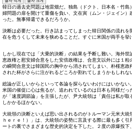
글자 작게
글자 크게
韓日の過去史問題は地雷畑だ。独島（ドクト、日本名・竹島
婦問題の扉を開けて重傷を負い、文在寅（ムン・ジェイン）
った。無事帰還できるだろうか。
決断は必要だった。行き詰まってしまった韓日関係の流れを
在を危うくして未来を狭めることだ。すぐに米国が両手を挙
しかし現在では「大乗的決断」の結果を予断し難い。海外世
恵政権と慰安婦合意をした安倍政権は、合意文以外には１粒
の瞬間合意文は韓国民の胸中から消されてしまい、朴槿恵政
された杯がさらに注がれるどころか割れてしまうかもしれな
総論が正しいからといって各論を探らないわけにはいかない
米国の催促に心は焦るが、追われているのは日本も同様だっ
が「速度調節論」を主張したが、尹大統領は「責任は私が取
しかかるほかない。
大統領の決断といえば思い出されるのがトルーマン元米大統
ｈｅｒｅ！）」は、大統領の姿勢に言及する際に最も多く引
ートの裏でさまざまな歴史的決定を下した。２度の原爆投下