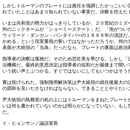
しかしトルーマンのプレートには責任を強調したかっこいい
れていたことはあまり知られていない事実だ。決断を控えた
いまは共和党の勢力がはっきりしているが、２０世紀のミズ
州のニックネームが「ショーミーステート」だ。「泡がつい
ウィラード・ダンカン・バンダイバーの１８９９年の演説だ
かめる」という現実重視の誓いではなかっただろうか。州の
表面が大統領の「当為」だったなら、プレートの裏面は政治
指導者の決断は孤独だ。そのため悲壮美を帯びる。しかし「
法機構だ。最終的意思決定は指導者の役割だが最後まで聞い
いう鋭い声とぶつかる。すぐではないにしてもいつかはそう
賽は投げられた。強制徴用解決策は尹大統領の就任後最大の
の調和を見いださなければならない。できることとやりたい
尹大統領の執務室の机の上にはトルーマンをまねたプレート
いは何も書かれていないのかは明らかになっていない。もし
だ。
イ・ヒョンサン／論説室長