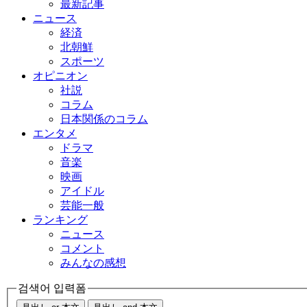
最新記事
ニュース
経済
北朝鮮
スポーツ
オピニオン
社説
コラム
日本関係のコラム
エンタメ
ドラマ
音楽
映画
アイドル
芸能一般
ランキング
ニュース
コメント
みんなの感想
검색어 입력폼