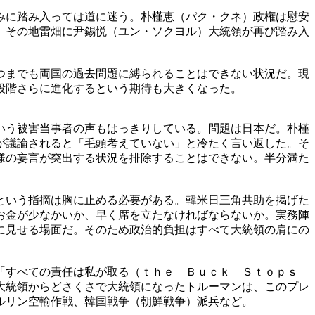
みに踏み入っては道に迷う。朴槿恵（パク・クネ）政権は慰安
。その地雷畑に尹錫悦（ユン・ソクヨル）大統領が再び踏み入
つまでも両国の過去問題に縛られることはできない状況だ。現
段階さらに進化するという期待も大きくなった。
いう被害当事者の声もはっきりしている。問題は日本だ。朴槿
が議論されると「毛頭考えていない」と冷たく言い返した。そ
様の妄言が突出する状況を排除することはできない。半分満た
という指摘は胸に止める必要がある。韓米日三角共助を掲げた
お金が少なかいか、早く席を立たなければならないか。実務陣
に見せる場面だ。そのため政治的負担はすべて大統領の肩にの
た「すべての責任は私が取る（ｔｈｅ Ｂｕｃｋ Ｓｔｏｐｓ
大統領からどさくさで大統領になったトルーマンは、このプレ
ルリン空輸作戦、韓国戦争（朝鮮戦争）派兵など。