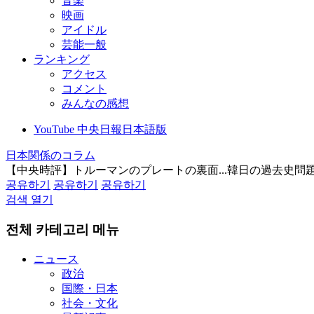
音楽
映画
アイドル
芸能一般
ランキング
アクセス
コメント
みんなの感想
YouTube 中央日報日本語版
日本関係のコラム
【中央時評】トルーマンのプレートの裏面...韓日の過去史問
공유하기
공유하기
공유하기
검색 열기
전체 카테고리 메뉴
ニュース
政治
国際・日本
社会・文化