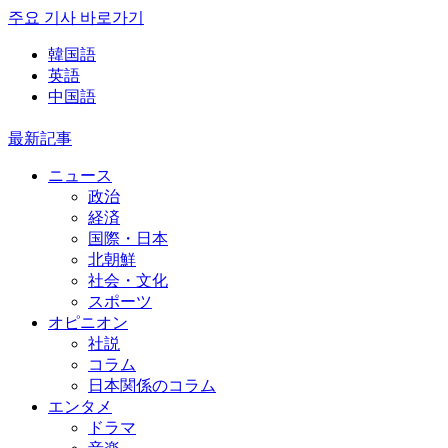
주요 기사 바로가기
韓国語
英語
中国語
最新記事
ニュース
政治
経済
国際・日本
北朝鮮
社会・文化
スポーツ
オピニオン
社説
コラム
日本関係のコラム
エンタメ
ドラマ