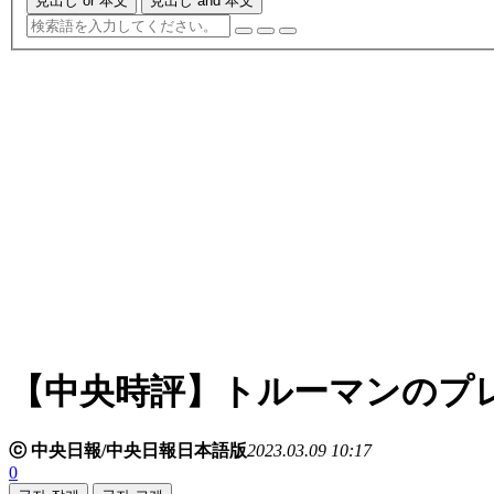
見出し or 本文
見出し and 本文
【中央時評】トルーマンのプレ
ⓒ 中央日報/中央日報日本語版
2023.03.09 10:17
0