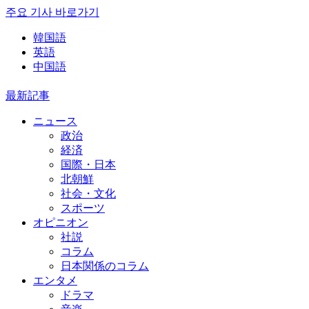
주요 기사 바로가기
韓国語
英語
中国語
最新記事
ニュース
政治
経済
国際・日本
北朝鮮
社会・文化
スポーツ
オピニオン
社説
コラム
日本関係のコラム
エンタメ
ドラマ