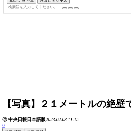
見出し or 本文
見出し and 本文
【写真】２１メートルの絶壁
ⓒ 中央日報日本語版
2023.02.08 11:15
0