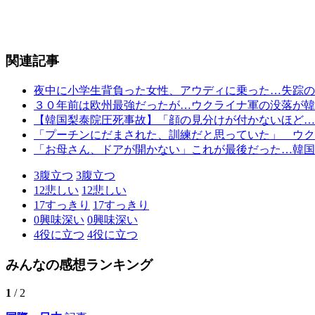
関連記事
夜中に小学生背負った女性、アウディに乗った…失踪の
３０年前は欧州最強だったが…ウクライナ軍の没落が韓
【韓国梨泰院圧死事故】「顔の見分けが付かないほど…
「プーチンにだまされた、訓練だと思っていた」 ウク
「お母さん、ドアが開かない」これが最後だった…韓国
3
腹立つ
3
腹立つ
12
悲しい
12
悲しい
17
すっきり
17
すっきり
0
興味深い
0
興味深い
4
役に立つ
4
役に立つ
みんなの感想ランキング
1
/ 2