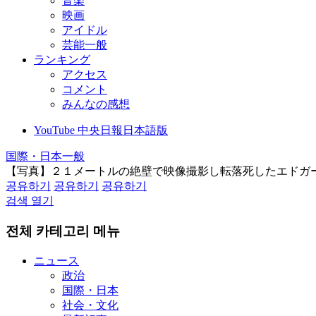
音楽
映画
アイドル
芸能一般
ランキング
アクセス
コメント
みんなの感想
YouTube 中央日報日本語版
国際・日本一般
【写真】２１メートルの絶壁で映像撮影し転落死したエドガ
공유하기
공유하기
공유하기
검색 열기
전체 카테고리 메뉴
ニュース
政治
国際・日本
社会・文化