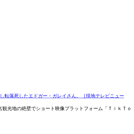
し転落死したエドガー・ガレイさん。［現地テレビニュー
名観光地の絶壁でショート映像プラットフォーム「ＴｉｋＴｏ