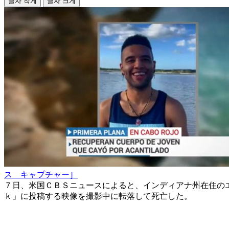
글자 작게
글자 크게
ス キャプチャー］
７日、米国ＣＢＳニュースによると、インディアナ州在住の
ｋ」に投稿する映像を撮影中に転落して死亡した。