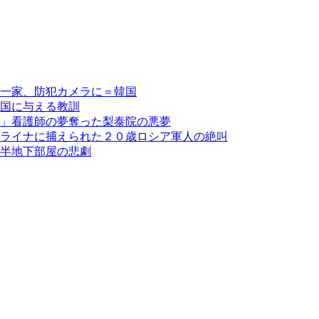
一家、防犯カメラに＝韓国
国に与える教訓
」看護師の夢奪った梨泰院の悪夢
ライナに捕えられた２０歳ロシア軍人の絶叫
半地下部屋の悲劇