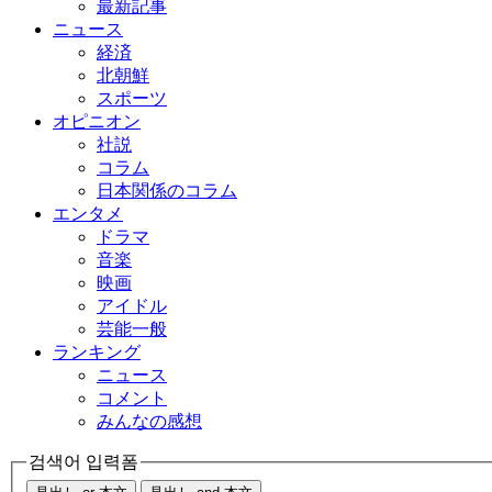
最新記事
ニュース
経済
北朝鮮
スポーツ
オピニオン
社説
コラム
日本関係のコラム
エンタメ
ドラマ
音楽
映画
アイドル
芸能一般
ランキング
ニュース
コメント
みんなの感想
검색어 입력폼