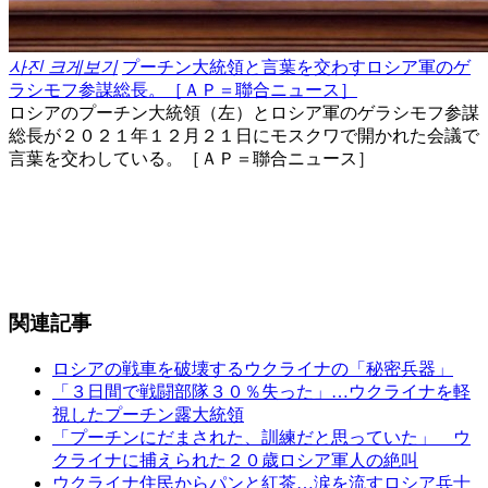
사진 크게보기
プーチン大統領と言葉を交わすロシア軍のゲ
ラシモフ参謀総長。［ＡＰ＝聯合ニュース］
ロシアのプーチン大統領（左）とロシア軍のゲラシモフ参謀
総長が２０２１年１２月２１日にモスクワで開かれた会議で
言葉を交わしている。［ＡＰ＝聯合ニュース］
関連記事
ロシアの戦車を破壊するウクライナの「秘密兵器」
「３日間で戦闘部隊３０％失った」…ウクライナを軽
視したプーチン露大統領
「プーチンにだまされた、訓練だと思っていた」 ウ
クライナに捕えられた２０歳ロシア軍人の絶叫
ウクライナ住民からパンと紅茶…涙を流すロシア兵士