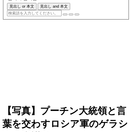
見出し or 本文
見出し and 本文
【写真】プーチン大統領と言
葉を交わすロシア軍のゲラシ