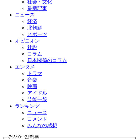
社会・文化
最新記事
ニュース
経済
北朝鮮
スポーツ
オピニオン
社説
コラム
日本関係のコラム
エンタメ
ドラマ
音楽
映画
アイドル
芸能一般
ランキング
ニュース
コメント
みんなの感想
검색어 입력폼