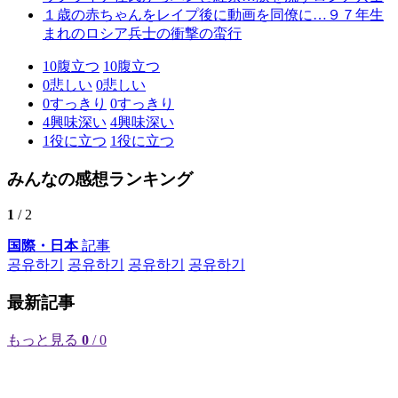
１歳の赤ちゃんをレイプ後に動画を同僚に…９７年生
まれのロシア兵士の衝撃の蛮行
10
腹立つ
10
腹立つ
0
悲しい
0
悲しい
0
すっきり
0
すっきり
4
興味深い
4
興味深い
1
役に立つ
1
役に立つ
みんなの感想ランキング
1
/ 2
国際・日本
記事
공유하기
공유하기
공유하기
공유하기
最新記事
もっと見る
0
/ 0