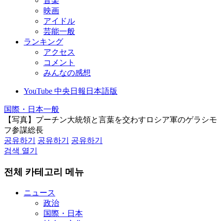
音楽
映画
アイドル
芸能一般
ランキング
アクセス
コメント
みんなの感想
YouTube 中央日報日本語版
国際・日本一般
【写真】プーチン大統領と言葉を交わすロシア軍のゲラシモ
フ参謀総長
공유하기
공유하기
공유하기
검색 열기
전체 카테고리 메뉴
ニュース
政治
国際・日本