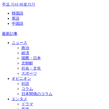
주요 기사 바로가기
韓国語
英語
中国語
最新記事
ニュース
政治
経済
国際・日本
北朝鮮
社会・文化
スポーツ
オピニオン
社説
コラム
日本関係のコラム
エンタメ
ドラマ