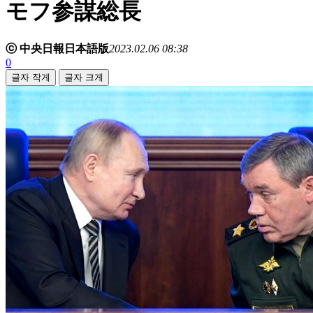
モフ参謀総長
ⓒ 中央日報日本語版
2023.02.06 08:38
0
글자 작게
글자 크게