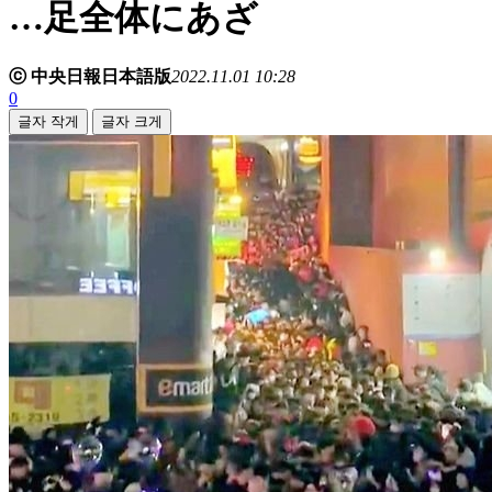
…足全体にあざ
ⓒ 中央日報日本語版
2022.11.01 10:28
0
글자 작게
글자 크게