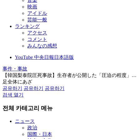
音楽
映画
アイドル
芸能一般
ランキング
アクセス
コメント
みんなの感想
YouTube 中央日報日本語版
事件・事故
【韓国梨泰院圧死事故】生存者が公開した「圧迫の程度」…
足全体にあざ
공유하기
공유하기
공유하기
검색 열기
전체 카테고리 메뉴
ニュース
政治
国際・日本