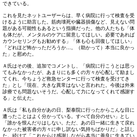
できている。
これを見たネットユーザーらは、早く病院に行って検査を受
けるように助言した。筋肉壊死や臓器損傷など、見えない問
題がある可能性もあるという指摘だった。他の人たちも「体
も体だが、メンタルのケアに留意してほしい。必要であれば
カウンセリングもお勧めする」「体も心も回復してほしい」
「どれほど怖かっただろうか…。（助かって）本当に良かっ
た」と慰めた。
Ａ氏はその後、追加でコメントし、「病院に行こうとは思っ
てもみなかったが、あまりにも多くの方々が心配して励まし
てくれ、今ちょうど救急センターに行って検査を受けてき
た」とし「現在、大きな異常はないと言われた。今後は外来
診療でも問題ないそうだ。心配して力になってくれて感謝す
る」と伝えた。
Ａ氏は「私も自分があの日、梨泰院に行ったからこんな目に
遭ったことはよく分かっている。すべて自分のせい」とし
「誰かを恨んだりはしない。ただ、あの日一緒に生きて戻れ
なかった被害者の方々に申し訳ない気持ちばかりだ」と話し
た。続けて「これからは感謝しながら本当に善良に生きてい