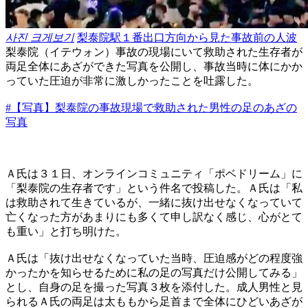
사진 크게보기
梨泰院駅１番出口方向から見た事故前の人波
梨泰院（イテウォン）事故の現場にいて救助された生存者が
両足全体にあざができた写真を公開し、事故当時に体にかか
っていた圧迫が非常に激しかったことを吐露した。
#【写真】梨泰院の事故現場で救助された男性の足のあざの
写真
Ａ氏は３１日、オンラインコミュニティ「ポベドリーム」に
「梨泰院の生存者です」という件名で投稿した。Ａ氏は「私
は救助されて生きているが、一緒に抜け出せなくなっていて
亡くなった方があまりにも多くて申し訳なく感じ、心がとて
も重い」と打ち明けた。
Ａ氏は「抜け出せなくなっていた当時、圧迫感がどの程度強
かったかを知らせるために私の足の写真だけ公開してみる」
とし、自身の足を撮った写真３枚を添付した。成人男性と見
られるＡ氏の両足は太ももから足首まで全体にひどいあざが