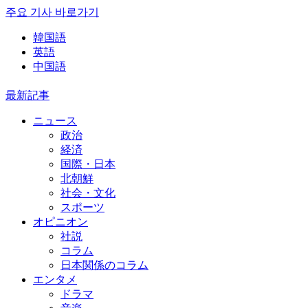
주요 기사 바로가기
韓国語
英語
中国語
最新記事
ニュース
政治
経済
国際・日本
北朝鮮
社会・文化
スポーツ
オピニオン
社説
コラム
日本関係のコラム
エンタメ
ドラマ