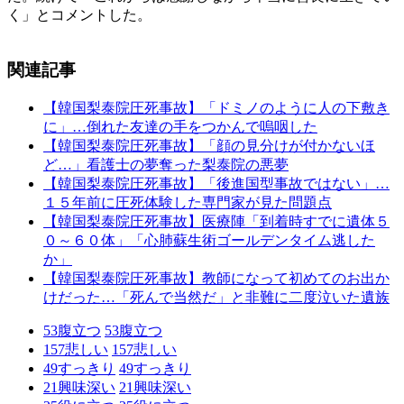
く」とコメントした。
関連記事
【韓国梨泰院圧死事故】「ドミノのように人の下敷き
に」…倒れた友達の手をつかんで嗚咽した
【韓国梨泰院圧死事故】「顔の見分けが付かないほ
ど…」看護士の夢奪った梨泰院の悪夢
【韓国梨泰院圧死事故】「後進国型事故ではない」…
１５年前に圧死体験した専門家が見た問題点
【韓国梨泰院圧死事故】医療陣「到着時すでに遺体５
０～６０体」「心肺蘇生術ゴールデンタイム逃した
か」
【韓国梨泰院圧死事故】教師になって初めてのお出か
けだった…「死んで当然だ」と非難に二度泣いた遺族
53
腹立つ
53
腹立つ
157
悲しい
157
悲しい
49
すっきり
49
すっきり
21
興味深い
21
興味深い