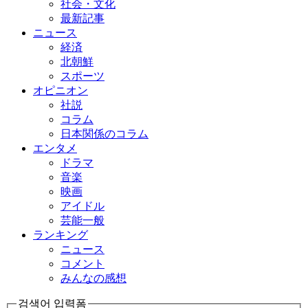
社会・文化
最新記事
ニュース
経済
北朝鮮
スポーツ
オピニオン
社説
コラム
日本関係のコラム
エンタメ
ドラマ
音楽
映画
アイドル
芸能一般
ランキング
ニュース
コメント
みんなの感想
검색어 입력폼