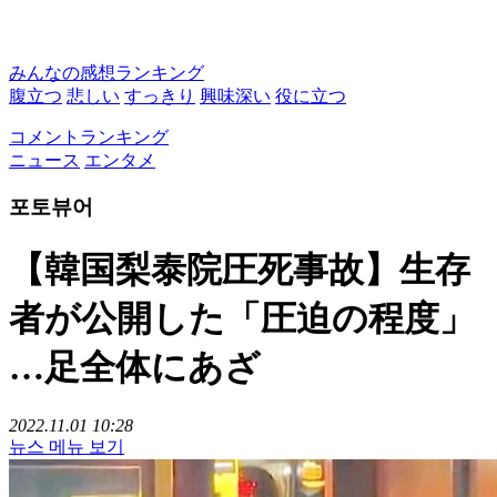
みんなの感想ランキング
腹立つ
悲しい
すっきり
興味深い
役に立つ
コメントランキング
ニュース
エンタメ
포토뷰어
【韓国梨泰院圧死事故】生存
者が公開した「圧迫の程度」
…足全体にあざ
2022.11.01 10:28
뉴스 메뉴 보기