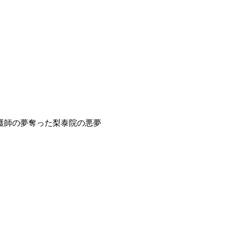
護師の夢奪った梨泰院の悪夢