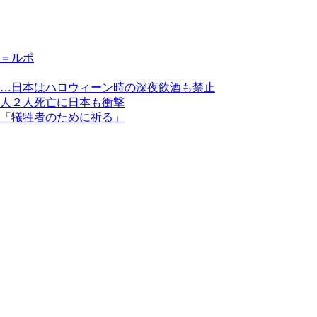
＝ルポ
…日本はハロウィーン時の深夜飲酒も禁止
人２人死亡に日本も衝撃
「犠牲者のために祈る」