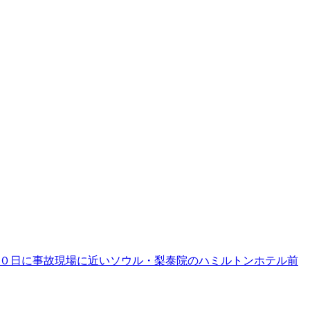
０日に事故現場に近いソウル・梨泰院のハミルトンホテル前