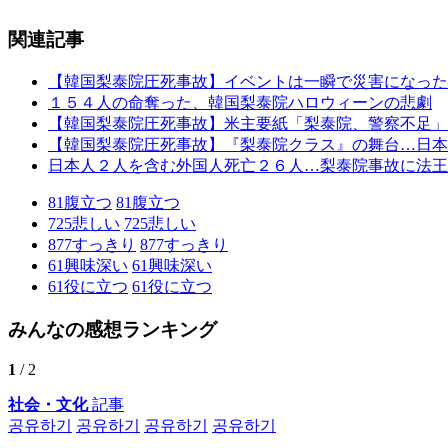
関連記事
【韓国梨泰院圧死事故】イベントは一瞬で災害になった
１５４人の命奪った、韓国梨泰院ハロウィーンの悲劇
【韓国梨泰院圧死事故】米主要紙「梨泰院、警察不足」
【韓国梨泰院圧死事故】『梨泰院クラス』の舞台…日本
日本人２人を含む外国人死亡２６人…梨泰院事故に法王
81
腹立つ
81
腹立つ
725
悲しい
725
悲しい
877
すっきり
877
すっきり
61
興味深い
61
興味深い
61
役に立つ
61
役に立つ
みんなの感想ランキング
1
/ 2
社会・文化
記事
공유하기
공유하기
공유하기
공유하기