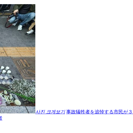
사진 크게보기
事故犠牲者を追悼する市民が３
者