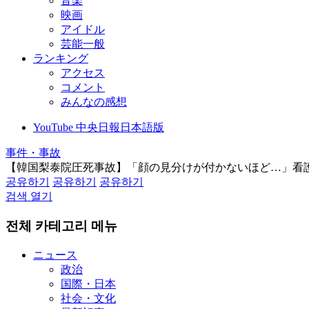
音楽
映画
アイドル
芸能一般
ランキング
アクセス
コメント
みんなの感想
YouTube 中央日報日本語版
事件・事故
【韓国梨泰院圧死事故】「顔の見分けが付かないほど…」看
공유하기
공유하기
공유하기
검색 열기
전체 카테고리 메뉴
ニュース
政治
国際・日本
社会・文化