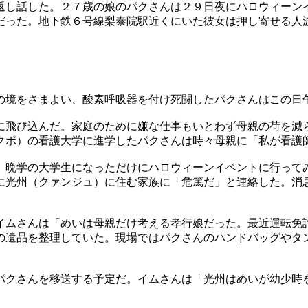
返し話した。２７歳の娘のパクさんは２９日夜にハロウィーン
だった。地下鉄６号線梨泰院駅近くにいた彼女は押し寄せる人
の境をさまよい、酸素呼吸器を付け死闘したパクさんはこの日
に飛び込んだ。家庭のために嫌な仕事もいとわず母親の荷を減
クポ）の看護大学に進学したパクさんは時々母親に「私が看護
。晩学の大学生になっただけにハロウィーンイベントに行って
に光州（クァンジュ）に住む家族に「危篤だ」と連絡した。消
イムさんは「めいは母親だけ考える孝行娘だった。最近運転免
の遺品を整理していた。現場ではパクさんのハンドバッグやタ
パクさんを移送する予定だ。イムさんは「光州はめいが幼少時