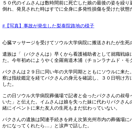
５０代のイムさんは数時間前に死亡した娘の最後の姿を繰り
倒れ、発見された時はすでに全身に多発性損傷を受けた状態
#【写真】事故が発生した梨泰院路地の様子
心臓マッサージを受けてソウル大学病院に搬送されたが生死
遺族は「（パクさんは）早くから看護補助者として就職戦線
た。今年初めにようやく全羅南道木浦（チョンラナムド・モ
パクさんは２９日に同い年の大学同期とともにソウルに来た
察は指紋鑑定を経てパクさんの身元を確認し、３０日明け方
した。
この日ソウル大学病院葬儀場で記者と会ったパクさんの叔母
いた」と伝えた。イムさんは娘を失った妹に代わりパクさん
緒にイベントに来た友人の生死もまだ伝わっていない。
パクさんの遺族は関連手続きを終え次第光州市内の葬儀場に
かになってくれたら…」と涙声で話した。