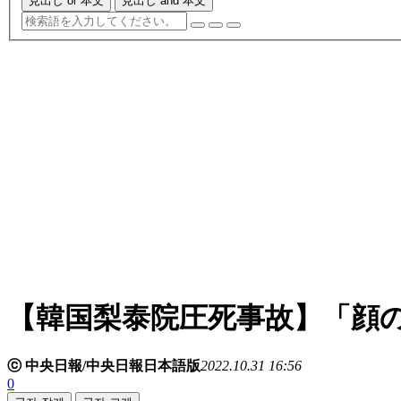
見出し or 本文
見出し and 本文
【韓国梨泰院圧死事故】「顔
ⓒ 中央日報/中央日報日本語版
2022.10.31 16:56
0