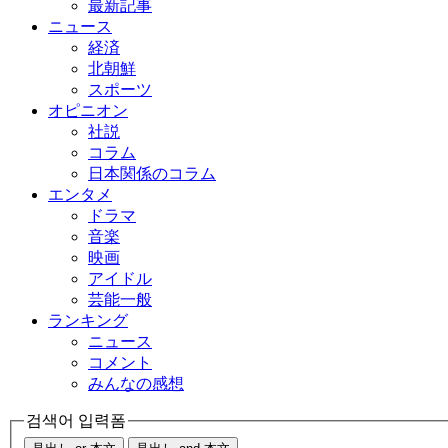
最新記事
ニュース
経済
北朝鮮
スポーツ
オピニオン
社説
コラム
日本関係のコラム
エンタメ
ドラマ
音楽
映画
アイドル
芸能一般
ランキング
ニュース
コメント
みんなの感想
검색어 입력폼