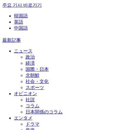
주요 기사 바로가기
韓国語
英語
中国語
最新記事
ニュース
政治
経済
国際・日本
北朝鮮
社会・文化
スポーツ
オピニオン
社説
コラム
日本関係のコラム
エンタメ
ドラマ