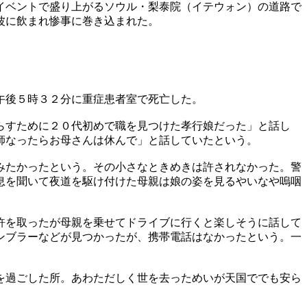
イベントで盛り上がるソウル・梨泰院（イテウォン）の道路で
波に飲まれ惨事に巻き込まれた。
午後５時３２分に重症患者室で死亡した。
らすために２０代初めで職を見つけた孝行娘だった」と話し
師なったらお母さんは休んで」と話していたという。
みたかったという。その小さなときめきは許されなかった。警
息を聞いて夜道を駆け付けた母親は娘の姿を見るやいなや嗚咽
許を取ったが母親を乗せてドライブに行くと楽しそうに話して
ンブラーなどが見つかったが、携帯電話はなかったという。一
を過ごした所。あわただしく世を去っためいが天国ででも安ら