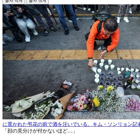
글자 작게
글자 크게
に置かれた弔花の前で酒を注いでいる。キム・ソンリョン記
「顔の見分けが付かないほど…」