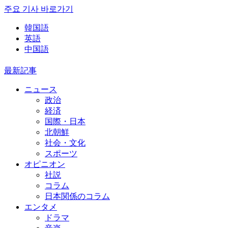
주요 기사 바로가기
韓国語
英語
中国語
最新記事
ニュース
政治
経済
国際・日本
北朝鮮
社会・文化
スポーツ
オピニオン
社説
コラム
日本関係のコラム
エンタメ
ドラマ