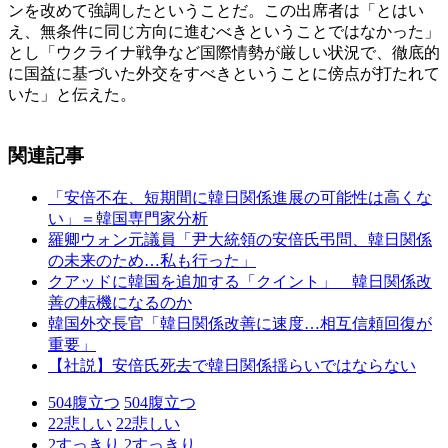
ンを改めて強調したということだ。この出席者は「とはい
え、無条件に同じ方向に進むべきということではなかった」
とし「ウクライナ戦争など国際情勢が厳しい状況で、徹底的
に国益に基づいた外交をすべきということに傍点が打たれて
いた」と伝えた。
関連記事
「安倍不在、短期間に韓日関係進展の可能性は高くな
い」＝韓国専門家分析
羅卿ウォン元議員「尹大統領の安倍氏弔問、韓日関係
の未来のため…私も行った」
クアッドに韓国を追加する「クイント」 韓日関係改
善の転機になるのか
韓国外交長官「韓日関係改善に速度…相互信頼回復が
重要」
【社説】安倍氏死去で韓日関係揺らいではならない
504
腹立つ
504
腹立つ
22
悲しい
22
悲しい
2
すっきり
2
すっきり