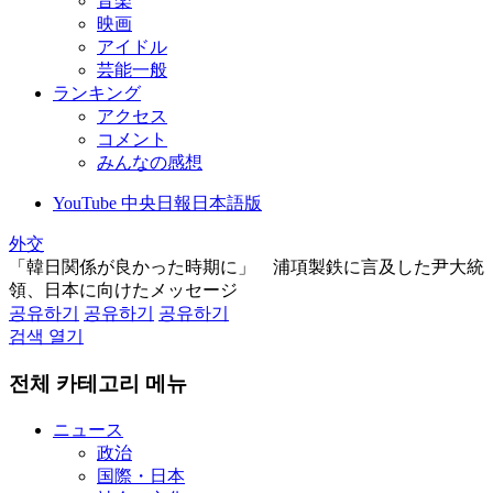
音楽
映画
アイドル
芸能一般
ランキング
アクセス
コメント
みんなの感想
YouTube 中央日報日本語版
外交
「韓日関係が良かった時期に」 浦項製鉄に言及した尹大統
領、日本に向けたメッセージ
공유하기
공유하기
공유하기
검색 열기
전체 카테고리 메뉴
ニュース
政治
国際・日本