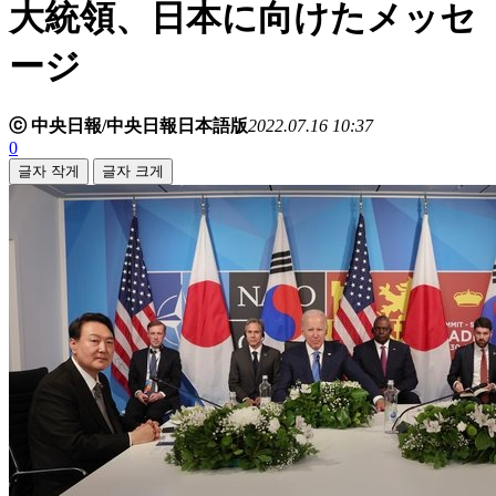
大統領、日本に向けたメッセ
ージ
ⓒ 中央日報/中央日報日本語版
2022.07.16 10:37
0
글자 작게
글자 크게