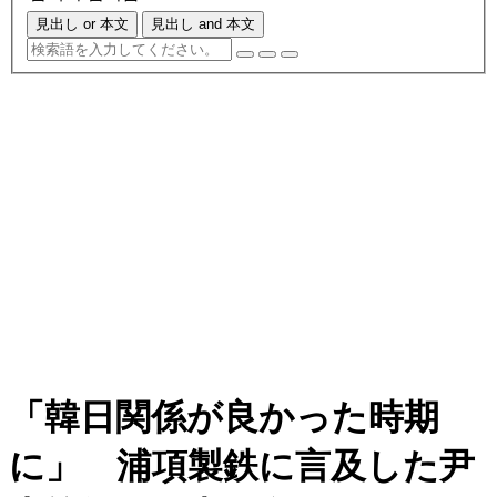
見出し or 本文
見出し and 本文
「韓日関係が良かった時期
に」 浦項製鉄に言及した尹