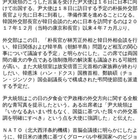
尹大統領のこうした言葉を受けた尹大使は１６日に日本に向
けて出国する。尹大使は１８日に訪日する予定の朴振外交部
長官より先に日本に到着し、準備作業を進めることになる。
韓国外交部長官が韓日会談のために日本を訪問するのは２０
１７年１２月（当時の康京和長官）以来４年７カ月ぶり。
外交部はこの日、「朴長官が林芳正外相と韓日外相会談を行
い、韓日関係および韓半島（朝鮮半島）問題など相互の関心
事について議論する予定」と明らかにした。この席では両国
間の最大の争点である強制徴用の解決案も議論される可能性
が高い。また大統領室は故安倍晋三元首相の家族葬が終わり
しだい、韓悳洙（ハン・ドクス）国務首相、鄭鎮碩（チョ
ン・ジンソク）国会副議長らで構成された弔問使節団も派遣
する予定だ。
尹大統領はこの日の夕食会で尹政権の外交方向に関する全般
的な青写真を提示したという。ある出席者は「尹大統領は
『いかなるあいまい性もなく、国益に基づいた我々の外交基
調を明確にすべき』という点を大使に強調した」と伝えた。
ＮＡＴＯ（北大西洋条約機構）首脳会議後に明らかにしたよ
うに、韓日米の連携に基づくグローバル中枢国家へのビジョ