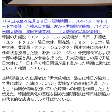
사진 크게보기
先月２９日（現地時間）、スペイン・マドリ
ードで会談した韓米日首脳。左から尹錫悦大統領、バイデン
米国大統領、岸田文雄首相。 ［大統領室写真記者団］
韓国の尹錫悦（ユン・ソクヨル）大統領が１５日、尹徳敏
（ユン・ドクミン）駐日大使、鄭在浩（チョン・ジェホ）駐
中大使、黄浚局（ファン・ジュングク）国連大使に信任状と
任命状を授与した後、朴振（パク・ジン）外交部長官および
一部の参謀と共に夕食会を持った。尹大統領はこの席で尹駐
日大使に「一日も早く韓日関係が最も良かった時期に戻れば
よい」と強調したという。
当時現場にいた出席者は「尹大統領は、過去に韓日が協力し
て共に建設した浦項（ポハン）製鉄などの事例に言及した」
とし「両国が信頼を抱いていた時期への回復を強調した」と
伝えた。韓国産業化の基礎を固めた浦項製鉄は韓日経済協力
の代表的な成功モデルと呼ばれている。