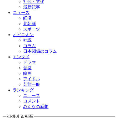
社会・文化
最新記事
ニュース
経済
北朝鮮
スポーツ
オピニオン
社説
コラム
日本関係のコラム
エンタメ
ドラマ
音楽
映画
アイドル
芸能一般
ランキング
ニュース
コメント
みんなの感想
검색어 입력폼