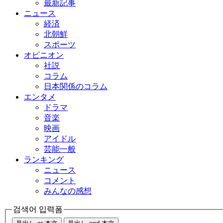
最新記事
ニュース
経済
北朝鮮
スポーツ
オピニオン
社説
コラム
日本関係のコラム
エンタメ
ドラマ
音楽
映画
アイドル
芸能一般
ランキング
ニュース
コメント
みんなの感想
검색어 입력폼