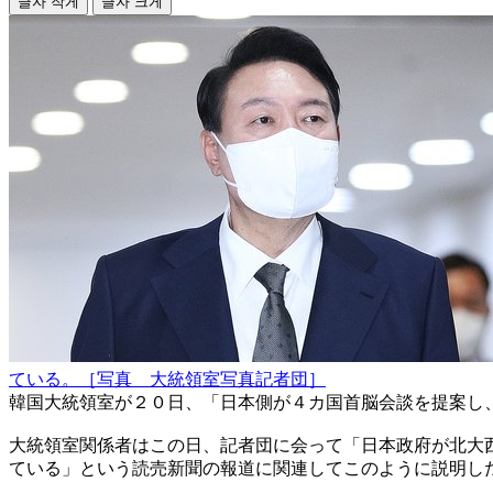
글자 작게
글자 크게
ている。［写真 大統領室写真記者団］
韓国大統領室が２０日、「日本側が４カ国首脳会談を提案し
大統領室関係者はこの日、記者団に会って「日本政府が北大
ている」という読売新聞の報道に関連してこのように説明し