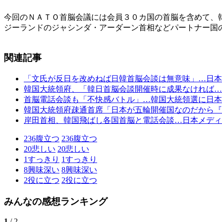
今回のＮＡＴＯ首脳会議には会員３０カ国の首脳を含めて、
ジーランドのジャシンダ・アーダーン首相などパートナー国
関連記事
「文氏が反日を改めねば日韓首脳会談は無意味」…日本
韓国大統領府、「韓日首脳会談開催時に成果なければ…
首脳電話会談も「不快感バトル」…韓国大統領選に日本
韓国大統領府疎通首席「日本が五輪開催国なのだから『
岸田首相、韓国飛ばし各国首脳と電話会談…日本メディ
236
腹立つ
236
腹立つ
20
悲しい
20
悲しい
1
すっきり
1
すっきり
8
興味深い
8
興味深い
2
役に立つ
2
役に立つ
みんなの感想ランキング
1
/ 2