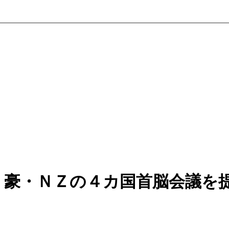
・豪・ＮＺの４カ国首脳会議を