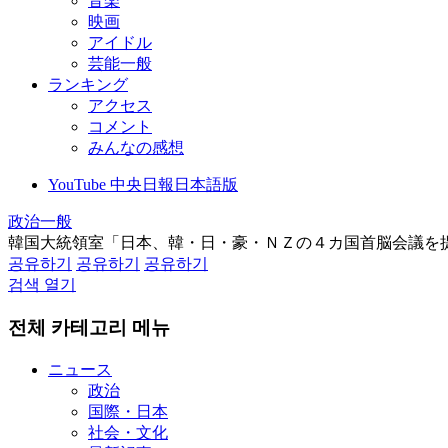
音楽
映画
アイドル
芸能一般
ランキング
アクセス
コメント
みんなの感想
YouTube 中央日報日本語版
政治一般
韓国大統領室「日本、韓・日・豪・ＮＺの４カ国首脳会議を
공유하기
공유하기
공유하기
검색 열기
전체 카테고리 메뉴
ニュース
政治
国際・日本
社会・文化