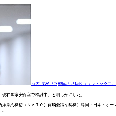
사진 크게보기
韓国の尹錫悦（ユン・ソクヨル
、現在国家安保室で検討中」と明らかにした。
西洋条約機構（ＮＡＴＯ）首脳会議を契機に韓国・日本・オー
た。