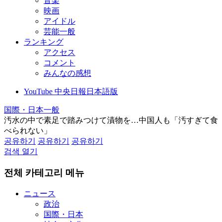
音楽
映画
アイドル
芸能一般
ランキング
アクセス
コメント
みんなの感想
YouTube 中央日報日本語版
国際・日本一般
汚水の中で素足で踏みつけて漬物を…中国人も「汚すぎて食
べられない」
공유하기
공유하기
공유하기
검색 열기
전체 카테고리 메뉴
ニュース
政治
国際・日本