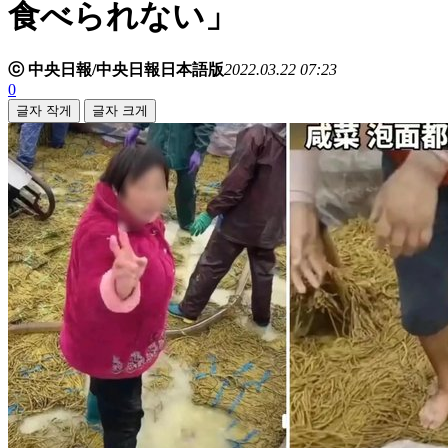
食べられない」
ⓒ 中央日報/中央日報日本語版
2022.03.22 07:23
0
글자 작게
글자 크게