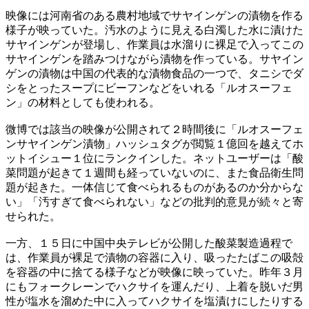
映像には河南省のある農村地域でサヤインゲンの漬物を作る
様子が映っていた。汚水のように見える白濁した水に漬けた
サヤインゲンが登場し、作業員は水溜りに裸足で入ってこの
サヤインゲンを踏みつけながら漬物を作っている。サヤイン
ゲンの漬物は中国の代表的な漬物食品の一つで、タニシでダ
シをとったスープにビーフンなどをいれる「ルオスーフェ
ン」の材料としても使われる。
微博では該当の映像が公開されて２時間後に「ルオスーフェ
ンサヤインゲン漬物」ハッシュタグが閲覧１億回を越えてホ
ットイシュー１位にランクインした。ネットユーザーは「酸
菜問題が起きて１週間も経っていないのに、また食品衛生問
題が起きた。一体信じて食べられるものがあるのか分からな
い」「汚すぎて食べられない」などの批判的意見が続々と寄
せられた。
一方、１５日に中国中央テレビが公開した酸菜製造過程で
は、作業員が裸足で漬物の容器に入り、吸ったたばこの吸殻
を容器の中に捨てる様子などが映像に映っていた。昨年３月
にもフォークレーンでハクサイを運んだり、上着を脱いだ男
性が塩水を溜めた中に入ってハクサイを塩漬けにしたりする