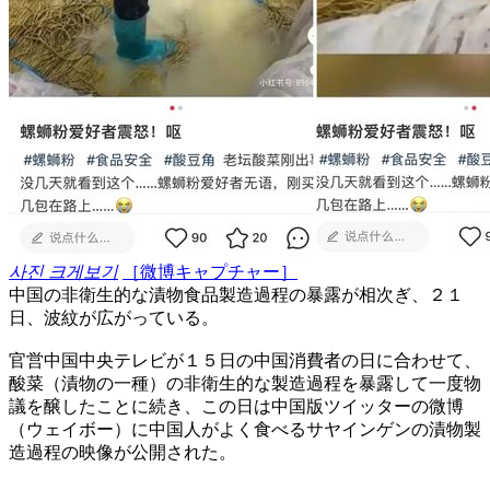
사진 크게보기
［微博キャプチャー］
中国の非衛生的な漬物食品製造過程の暴露が相次ぎ、２１
日、波紋が広がっている。
官営中国中央テレビが１５日の中国消費者の日に合わせて、
酸菜（漬物の一種）の非衛生的な製造過程を暴露して一度物
議を醸したことに続き、この日は中国版ツイッターの微博
（ウェイボー）に中国人がよく食べるサヤインゲンの漬物製
造過程の映像が公開された。