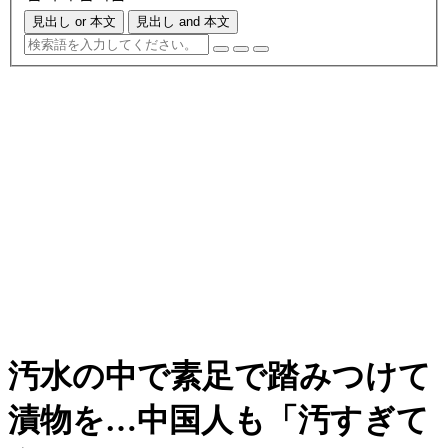
見出し or 本文
見出し and 本文
汚水の中で素足で踏みつけて
漬物を…中国人も「汚すぎて