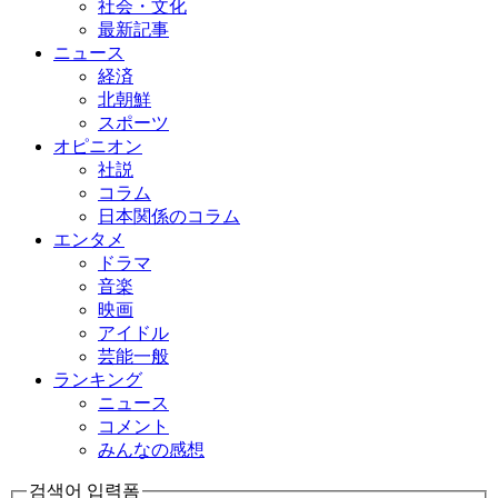
社会・文化
最新記事
ニュース
経済
北朝鮮
スポーツ
オピニオン
社説
コラム
日本関係のコラム
エンタメ
ドラマ
音楽
映画
アイドル
芸能一般
ランキング
ニュース
コメント
みんなの感想
검색어 입력폼