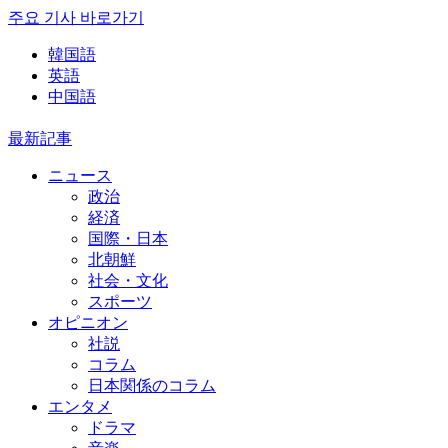
주요 기사 바로가기
韓国語
英語
中国語
最新記事
ニュース
政治
経済
国際・日本
北朝鮮
社会・文化
スポーツ
オピニオン
社説
コラム
日本関係のコラム
エンタメ
ドラマ