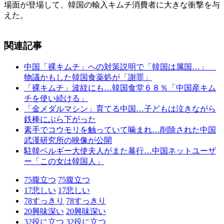
場面が登場して、韓国の輸入キムチ消費者に大きな衝撃を与
えた。
関連記事
中国「裸キムチ」への対策説明で「韓国は属国…」
物議かもした韓国食薬処が「謝罪」
「裸キムチ」波紋にも…韓国食堂６８％「中国産キム
チを使い続ける」
「金メダルマシン」育てる中国…子どもは泣きながら
鉄棒にぶら下がった
素手でコウモリを触っていて噛まれ…削除された中国
武漢研究所の映像が公開
駐韓ベルギー大使夫人がまた暴行…中国ネットユーザ
ー「この女は韓国人」
75
腹立つ
75
腹立つ
17
悲しい
17
悲しい
78
すっきり
78
すっきり
20
興味深い
20
興味深い
32
役に立つ
32
役に立つ