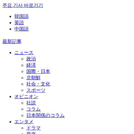
주요 기사 바로가기
韓国語
英語
中国語
最新記事
ニュース
政治
経済
国際・日本
北朝鮮
社会・文化
スポーツ
オピニオン
社説
コラム
日本関係のコラム
エンタメ
ドラマ