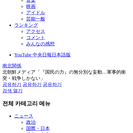
音楽
映画
アイドル
芸能一般
ランキング
アクセス
コメント
みんなの感想
YouTube 中央日報日本語版
南北関係
北朝鮮メディア「『国民の力』の無分別な妄動…軍事的衝
突・戦争しかない」
공유하기
공유하기
공유하기
검색 열기
전체 카테고리 메뉴
ニュース
政治
国際・日本