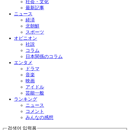
社会・文化
最新記事
ニュース
経済
北朝鮮
スポーツ
オピニオン
社説
コラム
日本関係のコラム
エンタメ
ドラマ
音楽
映画
アイドル
芸能一般
ランキング
ニュース
コメント
みんなの感想
검색어 입력폼