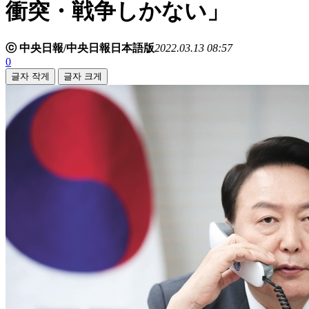
衝突・戦争しかない」
ⓒ 中央日報/中央日報日本語版
2022.03.13 08:57
0
글자 작게
글자 크게