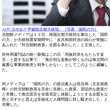
사진 크게보기
尹錫悦次期大統領。［写真 国民の力］
北朝鮮メディアは１２日、韓国次期大統領を輩出した「国民
の力」が大統領選挙期間中に「反共和国対決の凶心が骨髄に
あふれた『対北朝鮮政策』企図を表わした」と主張した。
対外用週刊誌の統一新報はこの日「同族対決をもたらす妄
言」と題する記事で、「無分別な妄動が招くものは南北間の
厳重な軍事的衝突と戦争しかない」としてこのように威嚇し
た。
同メディアは「『国民の力』の政治素人は現当局（文在寅政
権）の対北朝鮮政策を完全に失敗した政策、屈従的な政策だ
と非難して南北宣言を全面否定し抹殺しようとする企図を公
然と示すかと思えば非核化と人権問題に対し騒ぎ出した」と
非難した。