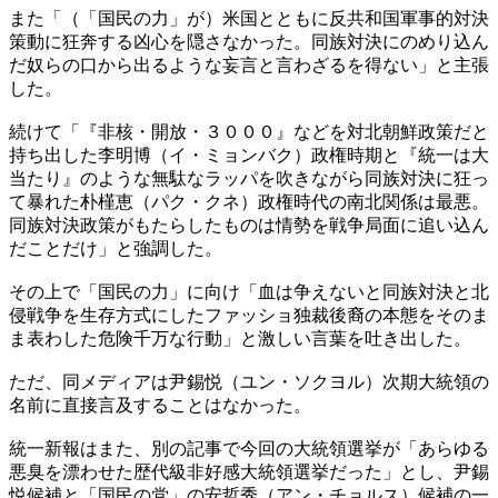
また「（「国民の力」が）米国とともに反共和国軍事的対決
策動に狂奔する凶心を隠さなかった。同族対決にのめり込ん
だ奴らの口から出るような妄言と言わざるを得ない」と主張
した。
続けて「『非核・開放・３０００』などを対北朝鮮政策だと
持ち出した李明博（イ・ミョンバク）政権時期と『統一は大
当たり』のような無駄なラッパを吹きながら同族対決に狂っ
て暴れた朴槿恵（パク・クネ）政権時代の南北関係は最悪。
同族対決政策がもたらしたものは情勢を戦争局面に追い込ん
だことだけ」と強調した。
その上で「国民の力」に向け「血は争えないと同族対決と北
侵戦争を生存方式にしたファッショ独裁後裔の本態をそのま
ま表わした危険千万な行動」と激しい言葉を吐き出した。
ただ、同メディアは尹錫悦（ユン・ソクヨル）次期大統領の
名前に直接言及することはなかった。
統一新報はまた、別の記事で今回の大統領選挙が「あらゆる
悪臭を漂わせた歴代級非好感大統領選挙だった」とし、尹錫
悦候補と「国民の党」の安哲秀（アン・チョルス）候補の一