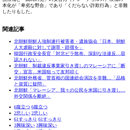
本化が「卑劣な野合」であり「くだらない詐欺行為」と非難
したりもした。
関連記事
北朝鮮朝鮮人強制連行被害者・遺族協会「日本、朝鮮
人大虐殺に対して謝罪・賠償を」
韓国行政安全長官「対北ビラ散布、深刻な法違反…容
認されない」
北朝鮮、制裁違反事業家引き渡しのマレーシアに「断
交」宣言…米国狙って友邦叩く
北朝鮮外務省、菅首相の国連総会演説を非難…「品格
と資質に疑問」
北朝鮮「マレーシア、我々の公民を米国に引き渡し…
外交関係を断絶」
6
腹立つ
6
腹立つ
2
悲しい
2
悲しい
61
すっきり
61
すっきり
3
興味深い
3
興味深い