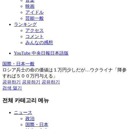
音楽
映画
アイドル
芸能一般
ランキング
アクセス
コメント
みんなの感想
YouTube 中央日報日本語版
国際・日本一般
ロシア兵士の命の価値は１万円少しだが…ウクライナ「降参
すれば５００万円与える」
공유하기
공유하기
공유하기
검색 열기
전체 카테고리 메뉴
ニュース
政治
国際・日本