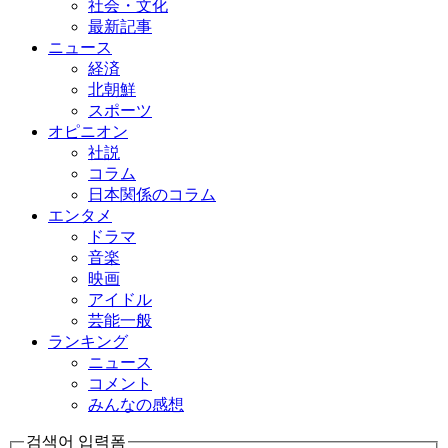
社会・文化
最新記事
ニュース
経済
北朝鮮
スポーツ
オピニオン
社説
コラム
日本関係のコラム
エンタメ
ドラマ
音楽
映画
アイドル
芸能一般
ランキング
ニュース
コメント
みんなの感想
검색어 입력폼