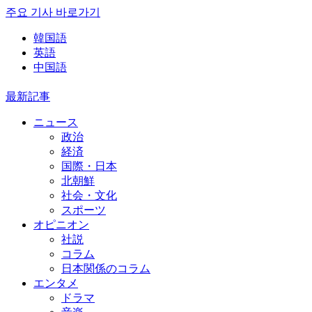
주요 기사 바로가기
韓国語
英語
中国語
最新記事
ニュース
政治
経済
国際・日本
北朝鮮
社会・文化
スポーツ
オピニオン
社説
コラム
日本関係のコラム
エンタメ
ドラマ