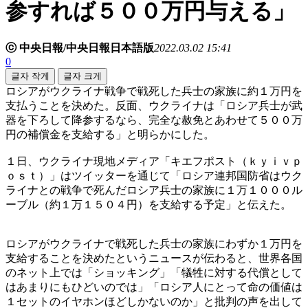
参すれば５００万円与える」
ⓒ 中央日報/中央日報日本語版
2022.03.02 15:41
0
글자 작게
글자 크게
ロシアがウクライナ戦争で戦死した兵士の家族に約１万円を
支払うことを決めた。反面、ウクライナは「ロシア兵士が武
器を下ろして降参するなら、完全な赦免とあわせて５００万
円の補償金を支給する」と明らかにした。
１日、ウクライナ現地メディア「キエフポスト（ｋｙｉｖｐ
ｏｓｔ）」はツイッターを通じて「ロシア連邦国防省はウク
ライナとの戦争で死んだロシア兵士の家族に１万１０００ル
ーブル（約１万１５０４円）を支給する予定」と伝えた。
ロシアがウクライナで戦死した兵士の家族にわずか１万円を
支給することを決めたというニュースが伝わると、世界各国
のネット上では「ショッキング」「犠牲に対する代償として
はあまりにもひどいのでは」「ロシア人にとって命の価値は
１セットのイヤホンほどしかないのか」と批判の声を出して