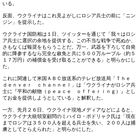
いる。
反面、ウクライナはこれ見よがしにロシア兵士の前に「ニン
ジン」を提示した。
ウクライナ国防相は１日、ツイッターを通じて「我々はロシ
ア兵士に選択の余地を提供する。この不当な戦争で死ぬか、
さもなくば報奨をもらうことだ。万一、武器を下ろして自発
的に降参するなら完全な赦免と共に５００万ルーブル（約５
１７万円）の補償金を受け取ることができる」と明らかにし
た。
これに関連して米国ＡＢＣ放送系のテレビ放送局「Ｔｈｅ
ｄｅｎｖｅｒ ｃｈａｎｎｅｌ」は「ウクライナがロシア兵
士に『平和の献物（ｐｅａｃｅ ｏｆｆｅｒｉｎｇ）』とし
てお金を提供しようとしている」と解釈した。
一方、先月２６日、ウクライナ現地メディアなどによると、
ウクライナ大統領室顧問のミハイロ・ポドリャク氏は「現在
までロシアは３５００人を超える兵士を失い、２００人は捕
虜としてとらえられた」と明らかにした。