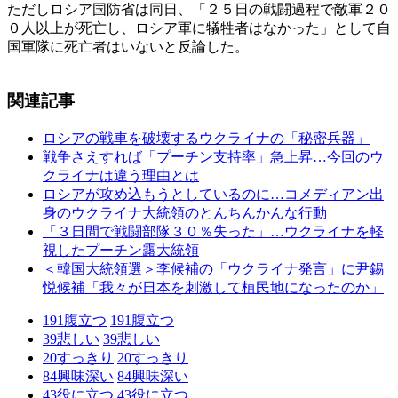
ただしロシア国防省は同日、「２５日の戦闘過程で敵軍２０
０人以上が死亡し、ロシア軍に犠牲者はなかった」として自
国軍隊に死亡者はいないと反論した。
関連記事
ロシアの戦車を破壊するウクライナの「秘密兵器」
戦争さえすれば「プーチン支持率」急上昇…今回のウ
クライナは違う理由とは
ロシアが攻め込もうとしているのに…コメディアン出
身のウクライナ大統領のとんちんかんな行動
「３日間で戦闘部隊３０％失った」…ウクライナを軽
視したプーチン露大統領
＜韓国大統領選＞李候補の「ウクライナ発言」に尹錫
悦候補「我々が日本を刺激して植民地になったのか」
191
腹立つ
191
腹立つ
39
悲しい
39
悲しい
20
すっきり
20
すっきり
84
興味深い
84
興味深い
43
役に立つ
43
役に立つ