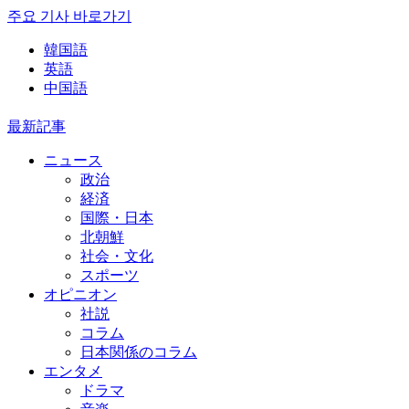
주요 기사 바로가기
韓国語
英語
中国語
最新記事
ニュース
政治
経済
国際・日本
北朝鮮
社会・文化
スポーツ
オピニオン
社説
コラム
日本関係のコラム
エンタメ
ドラマ