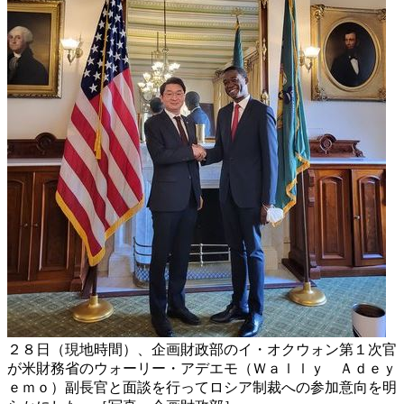
２８日（現地時間）、企画財政部のイ・オクウォン第１次官
が米財務省のウォーリー・アデエモ（Ｗａｌｌｙ Ａｄｅｙ
ｅｍｏ）副長官と面談を行ってロシア制裁への参加意向を明