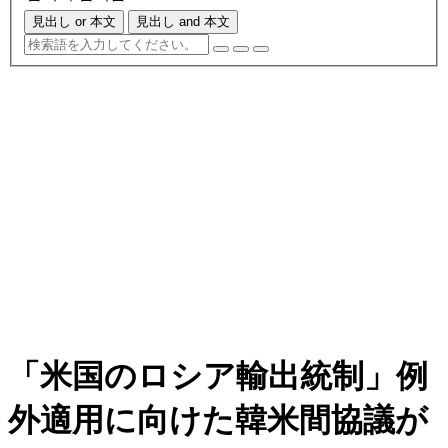
見出し or 本文
見出し and 本文
「米国のロシア輸出統制」例
外適用に向けた韓米間協議が