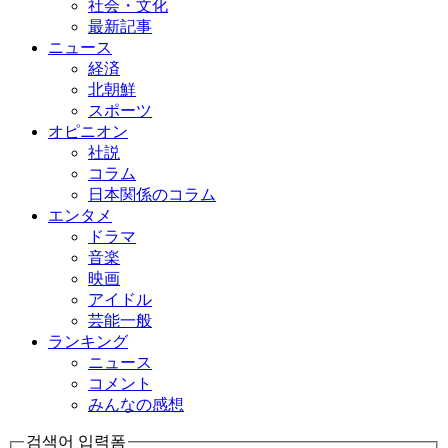
社会・文化
最新記事
ニュース
経済
北朝鮮
スポーツ
オピニオン
社説
コラム
日本関係のコラム
エンタメ
ドラマ
音楽
映画
アイドル
芸能一般
ランキング
ニュース
コメント
みんなの感想
검색어 입력폼