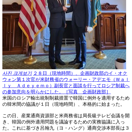
사진 크게보기
２８日（現地時間）、企画財政部のイ・オク
ウォン第１次官が米財務省のウォーリー・アデエモ（Ｗａｌ
ｌｙ Ａｄｅｙｅｍｏ）副長官と面談を行ってロシア制裁へ
の参加意向を明らかにした。［写真 企画財政部］
米国のロシア輸出統制制裁措置で韓国に例外を適用するため
の韓米間の協議が１日（現地時間）、本格的に始まった。
この日、産業通商資源部と米商務省は局長級テレビ会議を開
き、韓国の例外適用問題を議論するための実務協議に入っ
た。これに基づき呂翰九（ヨ・ハング）通商交渉本部長は３