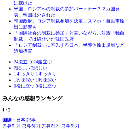
は抜けた
米国、ロシアへの制裁の参加パートナー３２カ国発
表…韓国は外された
韓国政府、ロシア制裁参加を決定…スマホ・自動車輸
出に影響も
「国際社会の制裁に参加」と言いながら…対露「独自
制裁」では線ひいた韓国政府
「ロシア制裁」に率先する日本、半導体輸出規制など
追加措置
24
腹立つ
24
腹立つ
2
悲しい
2
悲しい
1
すっきり
1
すっきり
1
興味深い
1
興味深い
0
役に立つ
0
役に立つ
みんなの感想ランキング
1
/ 2
国際・日本
記事
공유하기
공유하기
공유하기
공유하기