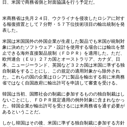
日、米国で商務省側と対面協議を行う予定だ。
米商務省は先月２４日、ウクライナを侵攻したロシアに対す
る報復措置として７分野・５７下位技術項目の輸出統制を発
表した。
米国は米国国外の外国企業が生産した製品でも米国が統制対
象に決めたソフトウェア・設計を使用する場合には輸出を禁
止できる海外直接製品規制（ＦＤＰＲ）を適用した。ただ、
欧州連合（ＥＵ）２７カ国とオーストラリア、カナダ、日
本、ニュージーランド、英国など３２カ国は米国に準ずる独
自制裁をすることにし、この規定の適用対象から除外され
た。これらの国の企業はロシアに製品を輸出する前に米商務
省ではなく自国政府に輸出許可を申請して審査を受ける。
韓国は当初、国際社会の制裁に参加するものの独自制裁はし
ないことにし、ＦＤＰＲ規定適用の例外対象に含まれなかっ
た。韓国企業が輸出許可を受けるには米商務省を通す必要が
あるということだ。
しかし韓国はその後、米国に準ずる独自制裁に参加する方針