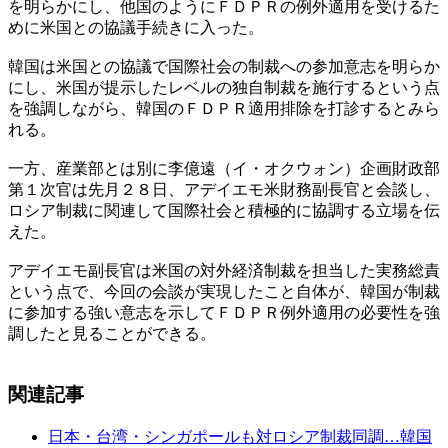
を明らかにし、他国のようにＦＤＰＲの例外適用を受けるた
めに米国との協議手続きに入った。
韓国は米国との協議で国際社会の制裁への参加意志を明らか
にし、米国が提示したレベルの独自制裁を施行するという点
を強調しながら、韓国のＦＤＰＲ適用排除を打診するとみら
れる。
一方、産業部とは別に李億遠（イ・オクウォン）企画財政部
第１次官は先月２８日、アデイエモ米財務副長官と会談し、
ロシア制裁に関連して国際社会と積極的に協調する立場を伝
えた。
アデイエモ副長官は米国の対外経済制裁を担当した実務総責
という点で、今回の会談が実現したこと自体が、韓国が制裁
に参加する強い意志を示してＦＤＰＲ例外適用の必要性を強
調したと見ることができる。
関連記事
日本・台湾・シンガポールも対ロシア制裁同調…韓国