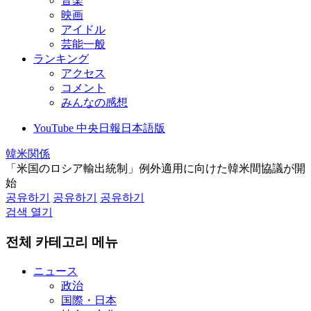
音楽
映画
アイドル
芸能一般
ランキング
アクセス
コメント
みんなの感想
YouTube 中央日報日本語版
韓米関係
「米国のロシア輸出統制」例外適用に向けた韓米間協議が開
始
공유하기
공유하기
공유하기
검색 열기
전체 카테고리 메뉴
ニュース
政治
国際・日本