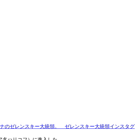
ナのゼレンスキー大統領。 ゼレンスキー大統領インスタグ
ア名ハリコフ）に進入した。