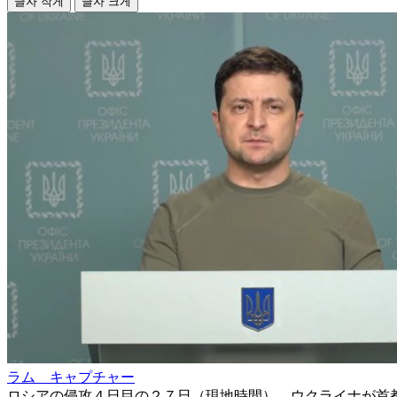
글자 작게
글자 크게
ラム キャプチャー
ロシアの侵攻４日目の２７日（現地時間）、ウクライナが首