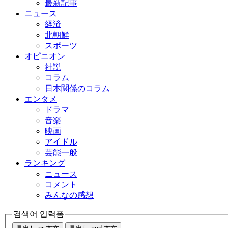
最新記事
ニュース
経済
北朝鮮
スポーツ
オピニオン
社説
コラム
日本関係のコラム
エンタメ
ドラマ
音楽
映画
アイドル
芸能一般
ランキング
ニュース
コメント
みんなの感想
검색어 입력폼