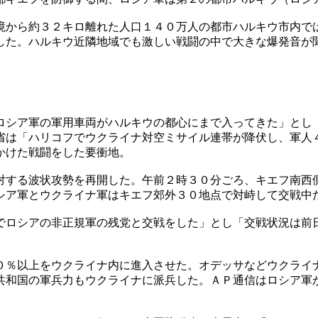
境から約３２キロ離れた人口１４０万人の都市ハルキウ市内で
した。ハルキウ近隣地域でも激しい戦闘の中で大きな爆発音が
ロシア軍の軍用車両がハルキウの都心にまで入ってきた」とし
省は「ハリコフでウクライナ対空ミサイル連帯が降伏し、軍人
かけた戦闘をした要衝地。
対する波状攻勢を再開した。午前２時３０分ごろ、キエフ南西
シア軍とウクライナ軍はキエフ郊外３０地点で対峙して交戦中
でロシアの非正規軍の残党と交戦をした」とし「交戦状況は前
０％以上をウクライナ内に進入させた。オデッサなどウクライ
共和国の軍兵力もウクライナに派兵した。ＡＰ通信はロシア軍