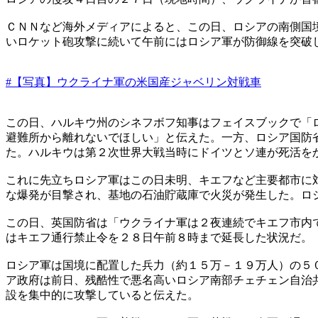
ＣＮＮなど海外メディアによると、この日、ロシアの南側国
いロケット砲攻撃に続いて午前にはロシア軍が防御線を突破
#【写真】ウクライナ軍の米国産ジャベリン対戦車
この日、ハルキウ州のシネフボフ知事はフェイスブックで「
避難所から離れないでほしい」と伝えた。一方、ロシア国防
た。ハルキウは第２次世界大戦当時にドイツとソ連が死活を
これに先立ちロシア軍はこの日未明、キエフなど主要都市に
な爆発が目撃され、基地の石油貯蔵庫で火災が発生した。ロ
この日、英国防省は「ウクライナ軍は２夜連続でキエフ市内
はキエフ通行禁止令を２８日午前８時まで延長した状況だ。
ロシア軍は国境に配置した兵力（約１５万－１９万人）の５
ア政府は前日、残酷性で悪名高いロシア南部チェチェン自治
設を集中的に攻撃していると伝えた。