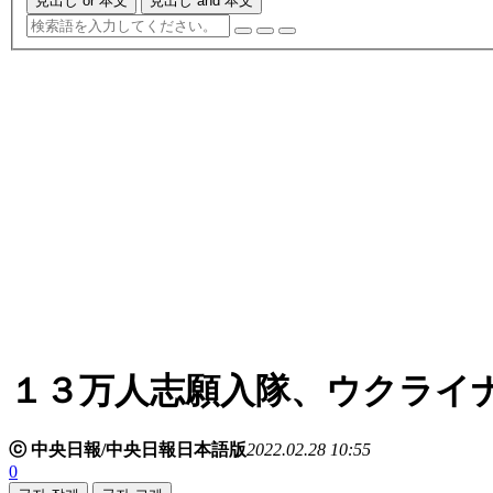
見出し or 本文
見出し and 本文
１３万人志願入隊、ウクライ
ⓒ 中央日報/中央日報日本語版
2022.02.28 10:55
0