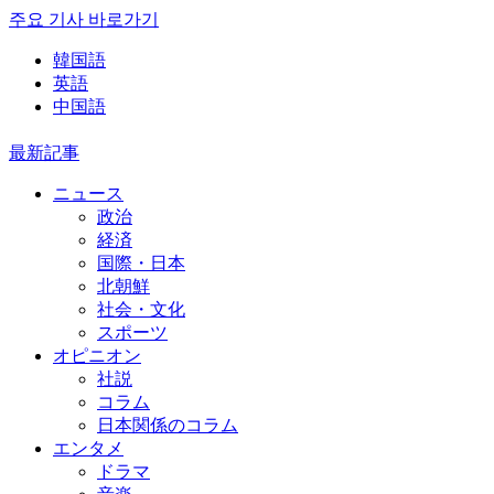
주요 기사 바로가기
韓国語
英語
中国語
最新記事
ニュース
政治
経済
国際・日本
北朝鮮
社会・文化
スポーツ
オピニオン
社説
コラム
日本関係のコラム
エンタメ
ドラマ