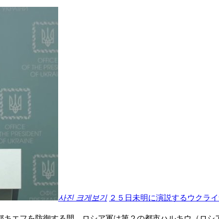
사진 크게보기
２５日未明に演説するウクライ
都キエフを防御する間、ロシア軍は第２の都市ハルキウ（ロシ