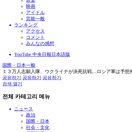
音楽
映画
アイドル
芸能一般
ランキング
アクセス
コメント
みんなの感想
YouTube 中央日報日本語版
国際・日本一般
１３万人志願入隊、ウクライナが決死抗戦…ロシア軍は予想
공유하기
공유하기
공유하기
검색 열기
전체 카테고리 메뉴
ニュース
政治
国際・日本
社会・文化