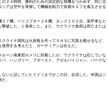
この２４時間、勝利のための決定的な契機をつかめず、特に北
ロシアは空中を掌握して機械化戦力で首都キエフを孤立させる
機２７機、ヘリコプター２６機、タンク１０２台、装甲車など
も撃破した」と発表した。また、ウクライナ政府は死亡または
ウクライナ国民は火炎瓶を作ってＳＮＳに写真を載せるなど、
を使用する考えだと、ガーディアンは伝えた。
ラルーシ南東部ホメリに到着したが、ウクライナは応じていな
ラバ、ハンガリー、ブダペスト、アゼルバイジャン、バークな
しないと話していたドイツまでがこの日、合流した。米国はジ
画だ。