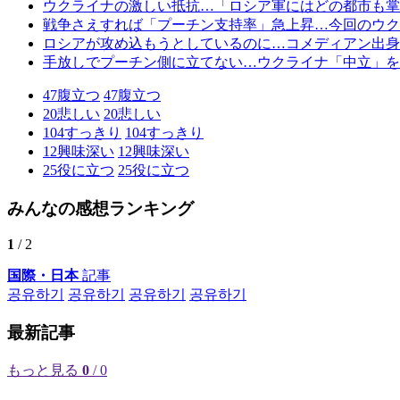
ウクライナの激しい抵抗…「ロシア軍にはどの都市も掌
戦争さえすれば「プーチン支持率」急上昇…今回のウク
ロシアが攻め込もうとしているのに…コメディアン出身
手放しでプーチン側に立てない…ウクライナ「中立」を
47
腹立つ
47
腹立つ
20
悲しい
20
悲しい
104
すっきり
104
すっきり
12
興味深い
12
興味深い
25
役に立つ
25
役に立つ
みんなの感想ランキング
1
/ 2
国際・日本
記事
공유하기
공유하기
공유하기
공유하기
最新記事
もっと見る
0
/ 0