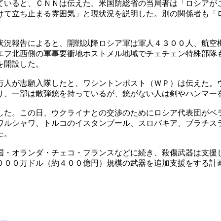
ていると、ＣＮＮは伝えた。米国防総省の当局者は「ロシアが
けて立ち止まる雰囲気」と現状況を説明した。別の関係者も「
状況報告によると、開戦以降ロシア軍は軍人４３００人、航空
エフ北西側の軍事要衝地ホストメル地域でチェチェン特殊部隊
を開設した。
万人が志願入隊したと、ワシントンポスト（ＷＰ）は伝えた。
り、一部は散弾銃を持っているが、銃がない人は剣やハンマー
した。この日、ウクライナとの交渉のためにロシア代表団がベ
ワルシャワ、トルコのイスタンブール、スロバキア、ブラチス
た。
国・オランダ・チェコ・フランスなどに続き、殺傷武器は支援
０００万ドル（約４００億円）規模の武器を追加支援をする計