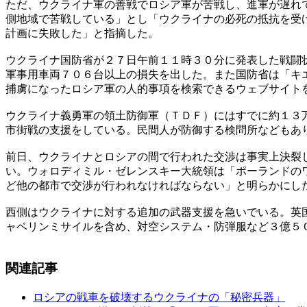
ただ、ウクライナ軍の善戦でロシア軍が苦戦し、進軍が遅れ
側地域で苦戦している」とし「ウクライナの必死の抵抗を受
計画に失敗した」と指摘した。
ウクライナ国防省が２７日午前１１時３０分に発表した戦闘
軍事用車両７０６台以上の損失を出した。また国防省は「キ
捕虜になったロシア軍の人的事項を検索できるウェブサイト
ウクライナ義勇軍の領土防御軍（ＴＤＦ）にはすでに約１３
市街戦の支援をしている。民間人が防御する検問所などもあ
前日、ウクライナとロシアの間で行われた交渉は事実上決裂
い。ウォロディミル・ゼレンスキー大統領は「ポーランドの
ど他の都市で交渉が行われなければならない」と明らかにし
西側はウクライナに対する追加の武器支援を急いでいる。英
ャベリンミサイルを含め、対空システム・防弾服など３億５
関連記事
ロシアの戦車を破壊するウクライナの「秘密兵器」