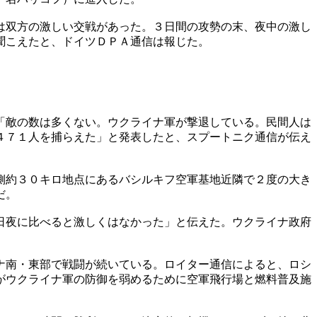
は双方の激しい交戦があった。３日間の攻勢の末、夜中の激し
聞こえたと、ドイツＤＰＡ通信は報じた。
「敵の数は多くない。ウクライナ軍が撃退している。民間人は
４７１人を捕らえた」と発表したと、スプートニク通信が伝え
側約３０キロ地点にあるバシルキフ空軍基地近隣で２度の大き
だ。
日夜に比べると激しくはなかった」と伝えた。ウクライナ政府
ナ南・東部で戦闘が続いている。ロイター通信によると、ロシ
がウクライナ軍の防御を弱めるために空軍飛行場と燃料普及施