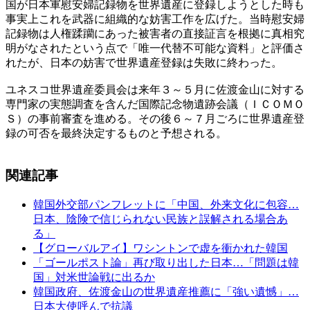
国が日本軍慰安婦記録物を世界遺産に登録しようとした時も
事実上これを武器に組織的な妨害工作を広げた。当時慰安婦
記録物は人権蹂躪にあった被害者の直接証言を根拠に真相究
明がなされたという点で「唯一代替不可能な資料」と評価さ
れたが、日本の妨害で世界遺産登録は失敗に終わった。
ユネスコ世界遺産委員会は来年３～５月に佐渡金山に対する
専門家の実態調査を含んだ国際記念物遺跡会議（ＩＣＯＭＯ
Ｓ）の事前審査を進める。その後６～７月ごろに世界遺産登
録の可否を最終決定するものと予想される。
関連記事
韓国外交部パンフレットに「中国、外来文化に包容…
日本、陰険で信じられない民族と誤解される場合あ
る」
【グローバルアイ】ワシントンで虚を衝かれた韓国
「ゴールポスト論」再び取り出した日本…「問題は韓
国」対米世論戦に出るか
韓国政府、佐渡金山の世界遺産推薦に「強い遺憾」…
日本大使呼んで抗議