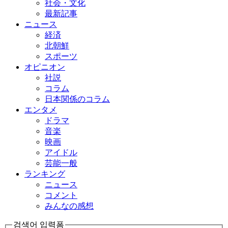
社会・文化
最新記事
ニュース
経済
北朝鮮
スポーツ
オピニオン
社説
コラム
日本関係のコラム
エンタメ
ドラマ
音楽
映画
アイドル
芸能一般
ランキング
ニュース
コメント
みんなの感想
검색어 입력폼