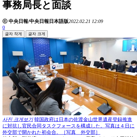
事務局長と面談
ⓒ 中央日報/中央日報日本語版
2022.02.21 12:09
0
글자 작게
글자 크게
사진 크게보기
韓国政府は日本の佐渡金山世界遺産登録推進
に対抗し官民合同タスクフォースを構成した。写真は４日に
外交部で開かれた初会合。［写真 外交部］