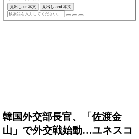
見出し or 本文
見出し and 本文
韓国外交部長官、「佐渡金
山」で外交戦始動…ユネスコ