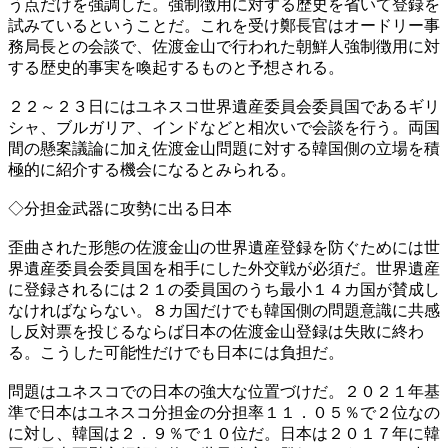
う点だけを強調した。強制徴用に対する歴史を省いて登録を
試みているということだ。これを受け鄭長官はオードリー事
務局長との会談で、佐渡金山で行われた朝鮮人強制徴用に対
する歴史的事実を喚起するものと予想される。
２２～２３日にはユネスコ世界遺産委員会委員国であるギリ
シャ、ブルガリア、インドなどと相次いで会談を行う。両国
間の懸案議論に加え佐渡金山問題に対する韓国側の立場を積
極的に紹介する機会になるとみられる。
◇分担金武器に攻勢に出る日本
歪曲された形態の佐渡金山の世界遺産登録を防ぐためには世
界遺産委員会委員国を相手にした外交戦が必須だ。世界遺産
に登録されるには２１の委員国のうち最小１４カ国が賛成し
なければならない。８カ国だけでも韓国側の問題意識に共感
し反対票を投じるならば日本の佐渡金山登録は失敗に終わ
る。こうした可能性だけでも日本には負担だ。
問題はユネスコでの日本の強大な位置づけだ。２０２１年基
準で日本はユネスコ分担金の分担率１１．０５％で２位なの
に対し、韓国は２．９％で１０位だ。日本は２０１７年に韓