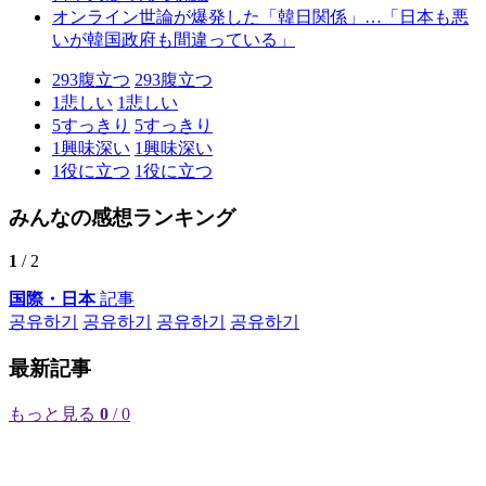
オンライン世論が爆発した「韓日関係」…「日本も悪
いが韓国政府も間違っている」
293
腹立つ
293
腹立つ
1
悲しい
1
悲しい
5
すっきり
5
すっきり
1
興味深い
1
興味深い
1
役に立つ
1
役に立つ
みんなの感想ランキング
1
/ 2
国際・日本
記事
공유하기
공유하기
공유하기
공유하기
最新記事
もっと見る
0
/ 0