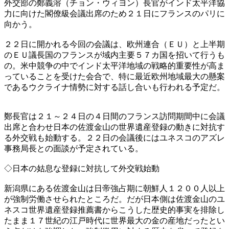
外交部の鄭義溶（チョン・ウィヨン）長官がインド太平洋協
力に向けた閣僚級会議出席のため２１日にフランスのパリに
向かう。
２２日に開かれる今回の会議は、欧州連合（ＥＵ）と上半期
のＥＵ議長国のフランスが域内主要５７カ国を招いて行うも
の。米中競争の中でインド太平洋地域の戦略的重要性が高ま
っていることを受けた会合で、特に最近欧州地域最大の懸案
であるウクライナ情勢に対する話し合いも行われる予定だ。
鄭長官は２１～２４日の４日間のフランス訪問期間中に会議
出席と合わせ日本の佐渡金山の世界遺産登録の動きに対抗す
る外交戦も始動する。２２日の会議後にはユネスコのアズレ
事務局長との面談が予定されている。
◇日本の姑息な登録に対抗して外交戦始動
新潟県にある佐渡金山は日帝強占期に朝鮮人１２００人以上
が強制労働させられたところだ。だが日本側は佐渡金山のユ
ネスコ世界遺産登録推薦書からこうした歴史的事実を排除し
たまま１７世紀の江戸時代に世界最大の金の産地だったとい