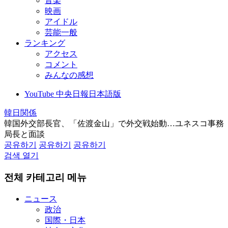
音楽
映画
アイドル
芸能一般
ランキング
アクセス
コメント
みんなの感想
YouTube 中央日報日本語版
韓日関係
韓国外交部長官、「佐渡金山」で外交戦始動…ユネスコ事務
局長と面談
공유하기
공유하기
공유하기
검색 열기
전체 카테고리 메뉴
ニュース
政治
国際・日本