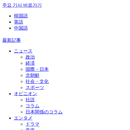
주요 기사 바로가기
韓国語
英語
中国語
最新記事
ニュース
政治
経済
国際・日本
北朝鮮
社会・文化
スポーツ
オピニオン
社説
コラム
日本関係のコラム
エンタメ
ドラマ