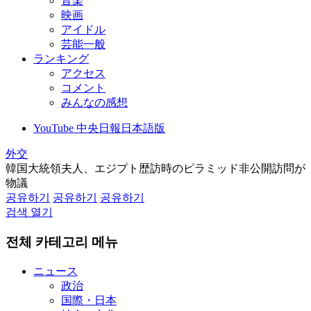
音楽
映画
アイドル
芸能一般
ランキング
アクセス
コメント
みんなの感想
YouTube 中央日報日本語版
外交
韓国大統領夫人、エジプト歴訪時のピラミッド非公開訪問が
物議
공유하기
공유하기
공유하기
검색 열기
전체 카테고리 메뉴
ニュース
政治
国際・日本