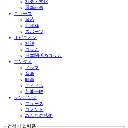
社会・文化
最新記事
ニュース
経済
北朝鮮
スポーツ
オピニオン
社説
コラム
日本関係のコラム
エンタメ
ドラマ
音楽
映画
アイドル
芸能一般
ランキング
ニュース
コメント
みんなの感想
검색어 입력폼