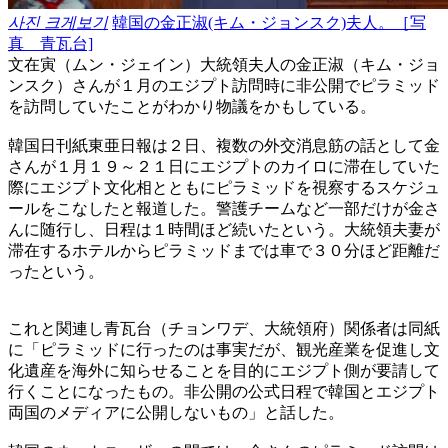
사진 크게보기
韓国の金正淑(キム・ジョンスク)夫人。［写
真 青瓦台]
文在寅（ムン・ジェイン）大統領夫人の金正淑（キム・ジョ
ンスク）さんが１月のエジプト訪問時に非公開でピラミッド
を訪問していたことがわかり物議をかもしている。
韓国日刊紙東亜日報は２日、複数の外交消息筋の話として金
さんが１月１９～２１日にエジプトのカイロに滞在していた
際にエジプト文化相とともにピラミッドを視察するスケジュ
ールをこなしたと報道した。警護チームなど一部だけが金さ
んに随行し、日程は１時間ほど続いたという。大統領夫妻が
滞在するホテルからピラミッドまでは車で３０分ほど距離だ
ったという。
これと関連し青瓦台（チョンワデ、大統領府）関係者は同紙
に「ピラミッドに行ったのは事実だが、観光産業を促進し文
化遺産を海外に知らせることを目的にエジプト側が要請して
行くことになったもの。非公開の公式日程で韓国とエジプト
両国のメディアに公開しないもの」と話した。