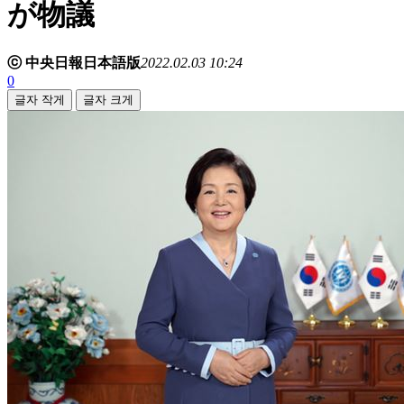
が物議
ⓒ 中央日報日本語版
2022.02.03 10:24
0
글자 작게
글자 크게