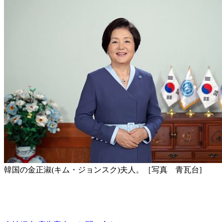
韓国の金正淑(キム・ジョンスク)夫人。［写真 青瓦台]