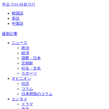
주요 기사 바로가기
韓国語
英語
中国語
最新記事
ニュース
政治
経済
国際・日本
北朝鮮
社会・文化
スポーツ
オピニオン
社説
コラム
日本関係のコラム
エンタメ
ドラマ