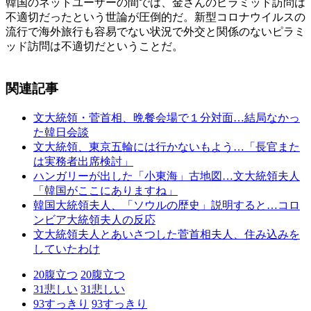
韓国のネットユーザーの間では、金さんのピラミッド訪問は
不適切だったという世論が圧倒的だ。新型コロナウイルスの
流行で海外旅行も容易でない状況で外交と関係のないピラミ
ッド訪問は不適切だということだ。
関連記事
文大統領・菅首相、晩餐会場で１分対面…結局なかっ
た韓日会談
文大統領、東京五輪には行かないもよう…「長官また
は実務者出席検討」
ハンガリーが出した「小東海」古地図…文大統領夫人
「韓国がここにありますね」
韓国大統領夫人、「ソウルの歴史」説明すると…コロ
ンビア大統領夫人の反応
文大統領夫人とあいさつした菅首相夫人、住み込みを
していたわけ
20
腹立つ
20
腹立つ
31
悲しい
31
悲しい
93
すっきり
93
すっきり