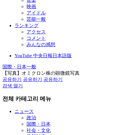
音楽
映画
アイドル
芸能一般
ランキング
アクセス
コメント
みんなの感想
YouTube 中央日報日本語版
国際・日本一般
【写真】オミクロン株の顕微鏡写真
공유하기
공유하기
공유하기
검색 열기
전체 카테고리 메뉴
ニュース
政治
国際・日本
社会・文化