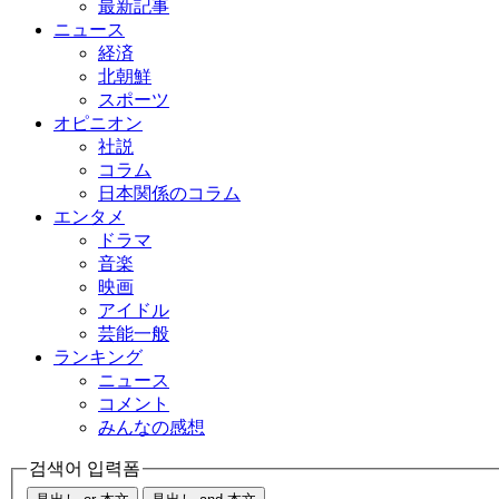
最新記事
ニュース
経済
北朝鮮
スポーツ
オピニオン
社説
コラム
日本関係のコラム
エンタメ
ドラマ
音楽
映画
アイドル
芸能一般
ランキング
ニュース
コメント
みんなの感想
검색어 입력폼