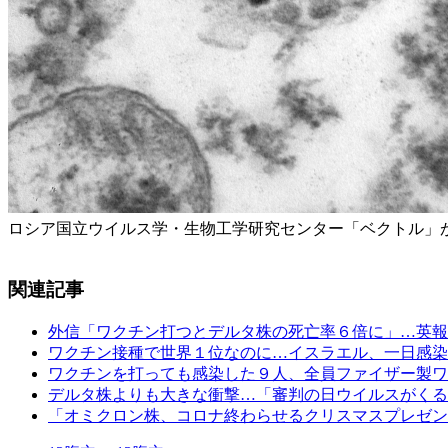
ロシア国立ウイルス学・生物工学研究センター「ベクトル」
関連記事
外信「ワクチン打つとデルタ株の死亡率６倍に」…英報
ワクチン接種で世界１位なのに…イスラエル、一日感染
ワクチンを打っても感染した９人、全員ファイザー製ワ
デルタ株よりも大きな衝撃…「審判の日ウイルスがくる
「オミクロン株、コロナ終わらせるクリスマスプレゼン