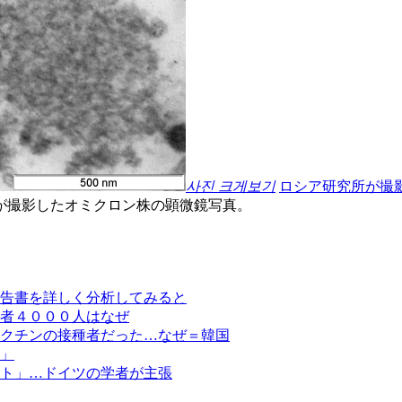
사진 크게보기
ロシア研究所が撮
が撮影したオミクロン株の顕微鏡写真。
告書を詳しく分析してみると
者４０００人はなぜ
クチンの接種者だった…なぜ＝韓国
」
ト」…ドイツの学者が主張