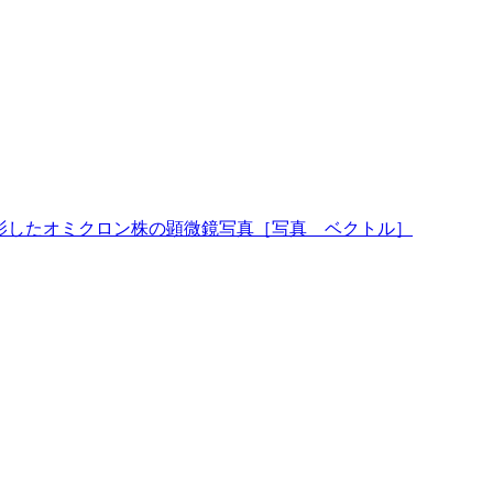
影したオミクロン株の顕微鏡写真［写真 ベクトル］