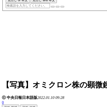
見出し or 本文
見出し and 本文
【写真】オミクロン株の顕微
ⓒ 中央日報日本語版
2022.01.10 09:28
0