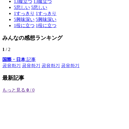
13
腹立つ
13
腹立つ
5
悲しい
5
悲しい
1
すっきり
1
すっきり
5
興味深い
5
興味深い
1
役に立つ
1
役に立つ
みんなの感想ランキング
1
/ 2
国際・日本
記事
공유하기
공유하기
공유하기
공유하기
最新記事
もっと見る
0
/ 0