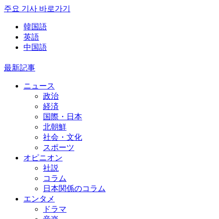
주요 기사 바로가기
韓国語
英語
中国語
最新記事
ニュース
政治
経済
国際・日本
北朝鮮
社会・文化
スポーツ
オピニオン
社説
コラム
日本関係のコラム
エンタメ
ドラマ