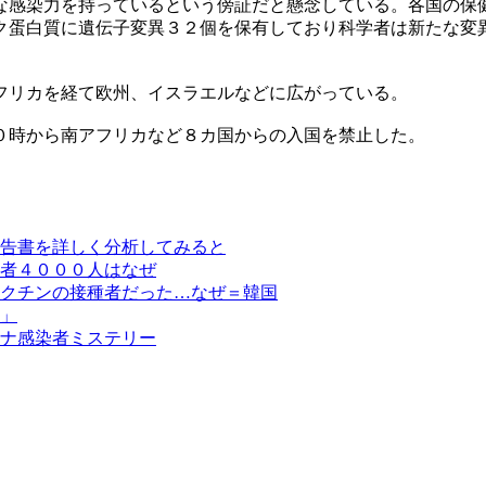
な感染力を持っているという傍証だと懸念している。各国の保
ク蛋白質に遺伝子変異３２個を保有しており科学者は新たな変
フリカを経て欧州、イスラエルなどに広がっている。
０時から南アフリカなど８カ国からの入国を禁止した。
告書を詳しく分析してみると
者４０００人はなぜ
クチンの接種者だった…なぜ＝韓国
」
ナ感染者ミステリー