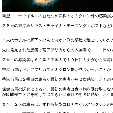
新型コロナウイルスの新たな変異株のオミクロン株の感染拡
２８日の香港紙サウス・チャイナ・モーニング・ポストなど
２人はホテルの廊下を挟んで向かい側の部屋で過ごしていた
先に発見された患者は南アフリカからの入国者で、１１日の
２番目の感染者は６２歳の中国人で１０日にカナダから香港
香港当局は最近アフリカでオミクロン株が見つかったことか
香港当局は２番目の患者が最初の患者から２次感染したもの
保健当局の調査によると、最初の患者は食べ物を受け取るな
が時間差でドアを開けて出てきた２番目の患者に感染した可
また、２人の患者はいずれも新型コロナウイルスワクチンの