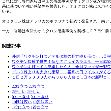
これに対し専門家らは今回の感染事例がオミクロン株が強力
果に基づいて強い感染性を警告した。オミクロン株はスパイ
いる。
オミクロン株はアフリカのボツワナで初めて発見され、南ア
一方、香港は今回のオミクロン感染事例を契機に２７日午前
関連記事
外信「ワクチン打つとデルタ株の死亡率６倍に」…英報
ワクチン接種で世界１位なのに…イスラエル、一日感染
ワクチンを打っても感染した９人、全員ファイザー製ワ
デルタ株よりも大きな衝撃…「審判の日ウイルスがくる
１日２万５０００人から３００人台に…日本の新型コロ
22
腹立つ
22
腹立つ
2
悲しい
2
悲しい
0
すっきり
0
すっきり
10
興味深い
10
興味深い
1
役に立つ
1
役に立つ