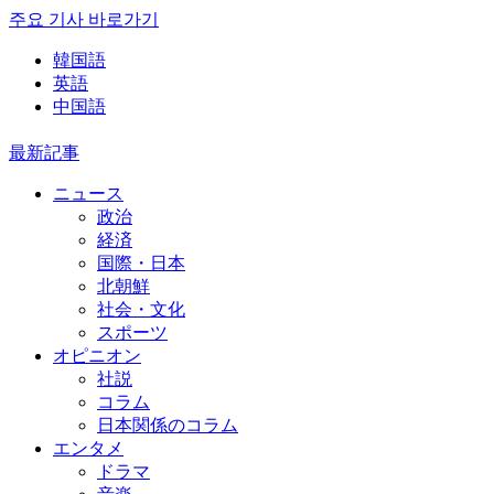
주요 기사 바로가기
韓国語
英語
中国語
最新記事
ニュース
政治
経済
国際・日本
北朝鮮
社会・文化
スポーツ
オピニオン
社説
コラム
日本関係のコラム
エンタメ
ドラマ