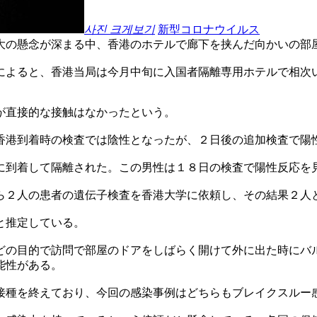
사진 크게보기
新型コロナウイルス
大の懸念が深まる中、香港のホテルで廊下を挟んだ向かいの部
によると、香港当局は今月中旬に入国者隔離専用ホテルで相次
が直接的な接触はなかったという。
香港到着時の検査では陰性となったが、２日後の追加検査で陽
に到着して隔離された。この男性は１８日の検査で陽性反応を
ら２人の患者の遺伝子検査を香港大学に依頼し、その結果２人
と推定している。
どの目的で訪問で部屋のドアをしばらく開けて外に出た時にバ
能性がある。
接種を終えており、今回の感染事例はどちらもブレイクスルー