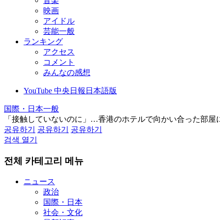
音楽
映画
アイドル
芸能一般
ランキング
アクセス
コメント
みんなの感想
YouTube 中央日報日本語版
国際・日本一般
「接触していないのに」…香港のホテルで向かい合った部屋
공유하기
공유하기
공유하기
검색 열기
전체 카테고리 메뉴
ニュース
政治
国際・日本
社会・文化