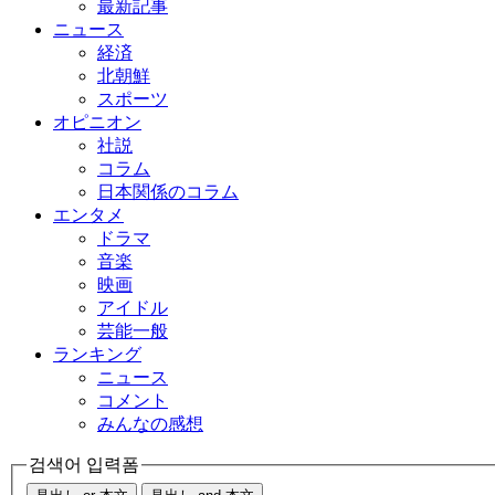
最新記事
ニュース
経済
北朝鮮
スポーツ
オピニオン
社説
コラム
日本関係のコラム
エンタメ
ドラマ
音楽
映画
アイドル
芸能一般
ランキング
ニュース
コメント
みんなの感想
검색어 입력폼