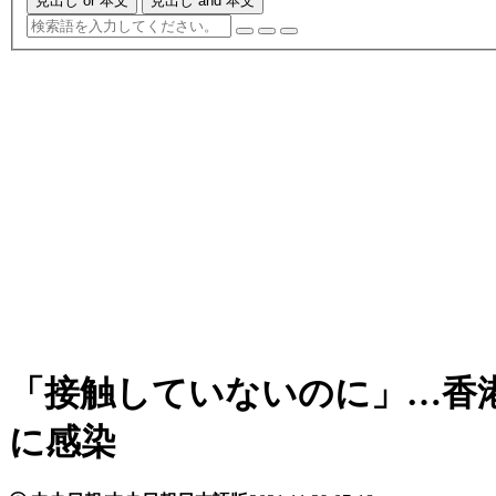
見出し or 本文
見出し and 本文
「接触していないのに」…香
に感染