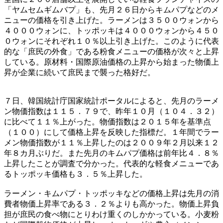
「ヤムセムギムバプ」も、先月２６日からキムパプなどのメ
ニューの価格を引き上げた。ラーメンは３５００ウォンから
４０００ウォンに、トッポッキは４０００ウォンから４５０
０ウォンにそれぞれ１０％以上引き上げた。このように代表
的な「庶民の外食」である粉食メニューの価格が次々と上昇
している。原材料・国際原油価格の上昇から始まった物価上
昇が企業に続いて庶民まで襲った格好だ。
７日、韓国統計庁国家統計ポータルによると、先月のラーメ
ン物価指数は１１５．７９で、昨年１０月（１０４．３２）
に比べて１１％上がった。物価指数は２０１５年を基準点
（１００）にして価格上昇を反映した指標だ。１年間でラー
メン物価指数が１１％上昇したのは２００９年２月以来１２
年８カ月ぶりだ。また先月のキムパプ価格は前年比４．８％
上昇したことが調査で分かった。代表的な軽食メニューであ
るトッポッキ価格も３．５％上昇した。
ラーメン・キムパプ・トッポッキなどの価格上昇は先月の消
費者物価上昇率である３．２％よりも高かった。物価上昇負
担が庶民の食べ物にとりわけ重くのしかかっている。小麦粉