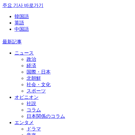
주요 기사 바로가기
韓国語
英語
中国語
最新記事
ニュース
政治
経済
国際・日本
北朝鮮
社会・文化
スポーツ
オピニオン
社説
コラム
日本関係のコラム
エンタメ
ドラマ