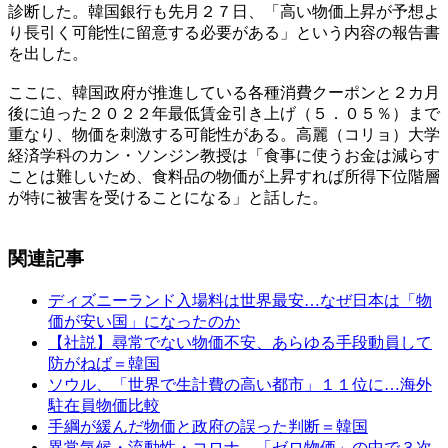
診断した。韓国銀行も先月２７日、「高い物価上昇が予想よ
り長引く可能性に留意する必要がある」という内容の報告書
を出した。
ここに、韓国政府が推進している各種消費クーポンと２カ月
後に迫った２０２２年最低賃金引き上げ（５．０５％）まで
重なり、物価を刺激する可能性がある。高麗（コリョ）大学
経済学科のカン・ソンジン教授は「食事に使うお金は減らす
ことは難しいため、食料品の物価が上昇すれば所得下位階層
が特に被害を受けることになる」と話した。
関連記事
ディズニーランド入場料は世界最安…なぜ日本は「物
価が安い国」になったのか
【社説】尋常でない物価不安、あらゆる手段動員して
防がねば＝韓国
ソウル、「世界で生計費の高い都市」１１位に…海外
駐在員物価比較
手綱が緩んだ物価と政府の誤った判断＝韓国
異常気候・流動性・コロナ…「ゼロ物価」の中で３次