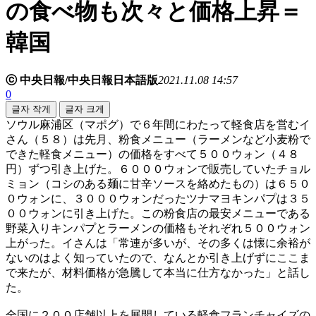
の食べ物も次々と価格上昇＝
韓国
ⓒ 中央日報/中央日報日本語版
2021.11.08 14:57
0
글자 작게
글자 크게
ソウル麻浦区（マポグ）で６年間にわたって軽食店を営むイ
さん（５８）は先月、粉食メニュー（ラーメンなど小麦粉で
できた軽食メニュー）の価格をすべて５００ウォン（４８
円）ずつ引き上げた。６０００ウォンで販売していたチョル
ミョン（コシのある麺に甘辛ソースを絡めたもの）は６５０
０ウォンに、３０００ウォンだったツナマヨキンパプは３５
００ウォンに引き上げた。この粉食店の最安メニューである
野菜入りキンパプとラーメンの価格もそれぞれ５００ウォン
上がった。イさんは「常連が多いが、その多くは懐に余裕が
ないのはよく知っていたので、なんとか引き上げずにここま
で来たが、材料価格が急騰して本当に仕方なかった」と話し
た。
全国に２００店舗以上を展開している軽食フランチャイズの