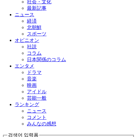
社会・文化
最新記事
ニュース
経済
北朝鮮
スポーツ
オピニオン
社説
コラム
日本関係のコラム
エンタメ
ドラマ
音楽
映画
アイドル
芸能一般
ランキング
ニュース
コメント
みんなの感想
검색어 입력폼