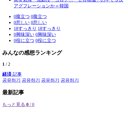
アグフレーションか＝韓国
0
腹立つ
0
腹立つ
0
悲しい
0
悲しい
18
すっきり
18
すっきり
0
興味深い
0
興味深い
0
役に立つ
0
役に立つ
みんなの感想ランキング
1
/ 2
経済
記事
공유하기
공유하기
공유하기
공유하기
最新記事
もっと見る
0
/ 0