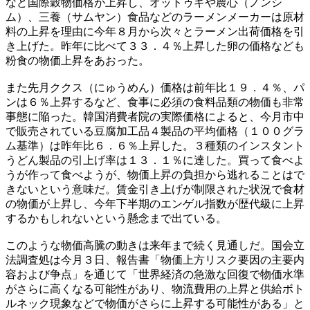
など国際穀物価格が上昇し、オットゥギや農心（ノンシ
ム）、三養（サムヤン）食品などのラーメンメーカーは原材
料の上昇を理由に今年８月から次々とラーメン出荷価格を引
き上げた。昨年に比べて３３．４％上昇した卵の価格なども
粉食の物価上昇をあおった。
また先月ククス（にゅうめん）価格は前年比１９．４％、パ
ンは６％上昇するなど、食事に必須の食料品類の物価も非常
事態に陥った。韓国消費者院の実際価格によると、今月市中
で販売されている豆腐加工品４製品の平均価格（１００グラ
ム基準）は昨年比６．６％上昇した。３種類のインスタント
うどん製品の引上げ率は１３．１％に達した。買って食べよ
うが作って食べようが、物価上昇の負担から逃れることはで
きないという意味だ。賃金引き上げが制限された状況で食材
の物価が上昇し、今年下半期のエンゲル指数が歴代級に上昇
するかもしれないという懸念まで出ている。
このような物価高騰の動きは来年まで続く見通しだ。国会立
法調査処は今月３日、報告書「物価上方リスク要因の主要内
容および争点」を通じて「世界経済の急激な回復で物価水準
がさらに高くなる可能性があり、物流費用の上昇と供給ボト
ルネック現象などで物価がさらに上昇する可能性がある」と