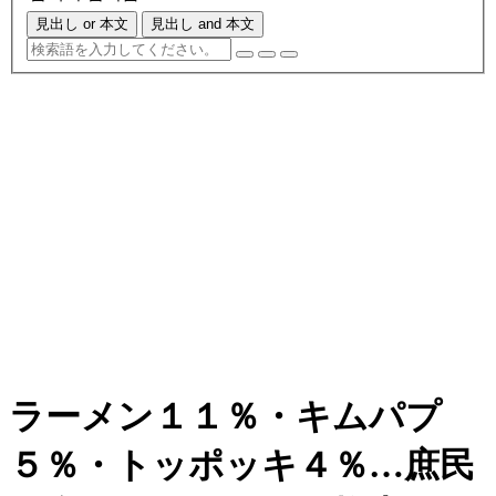
見出し or 本文
見出し and 本文
ラーメン１１％・キムパプ
５％・トッポッキ４％…庶民