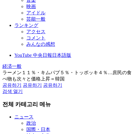
音楽
映画
アイドル
芸能一般
ランキング
アクセス
コメント
みんなの感想
YouTube 中央日報日本語版
経済一般
ラーメン１１％・キムパプ５％・トッポッキ４％…庶民の食
べ物も次々と価格上昇＝韓国
공유하기
공유하기
공유하기
검색 열기
전체 카테고리 메뉴
ニュース
政治
国際・日本