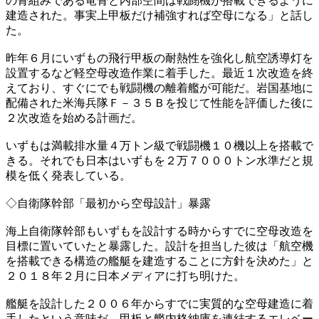
の骨組みである竜骨と内部空間は戦闘機が搭載できるように
建造された。事実上甲板だけ補強すれば空母になる」と話し
た。
昨年６月にいずもの飛行甲板の耐熱性を強化し航空誘導灯を
設置するなど軽空母改造作業に着手した。最近１次改造を終
えており、すぐにでも戦闘機の離着艦が可能だ。岩国基地に
配備された米海兵隊Ｆ－３５Ｂを投じて性能を評価した後に
２次改造を始める計画だ。
いずもは満載排水量４万トン級で戦闘機１０機以上を搭載で
きる。それでも日本はいずもを２万７０００トン水準だと規
模を低く発表している。
◇自衛隊幹部「最初から空母設計」暴露
海上自衛隊幹部もいずもを設計する時からすでに空母改造を
目標に置いていたと暴露した。設計を担当した彼は「航空機
を搭載できる構造の艦艇を建造することに方針を決めた」と
２０１８年２月に日本メディアに打ち明けた。
艦艇を設計した２００６年からすでに実質的な空母建造に着
手したという意味だ。甲板と艦内格納庫を連結するエレベー