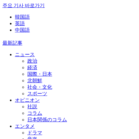
주요 기사 바로가기
韓国語
英語
中国語
最新記事
ニュース
政治
経済
国際・日本
北朝鮮
社会・文化
スポーツ
オピニオン
社説
コラム
日本関係のコラム
エンタメ
ドラマ