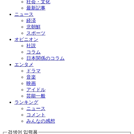
社会・文化
最新記事
ニュース
経済
北朝鮮
スポーツ
オピニオン
社説
コラム
日本関係のコラム
エンタメ
ドラマ
音楽
映画
アイドル
芸能一般
ランキング
ニュース
コメント
みんなの感想
검색어 입력폼