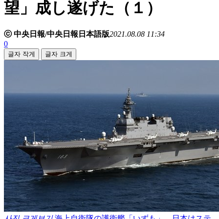
望」成し遂げた（１）
ⓒ 中央日報/中央日報日本語版
2021.08.08 11:34
0
글자 작게
글자 크게
사진 크게보기
海上自衛隊の護衛艦「いずも」。日本はステ