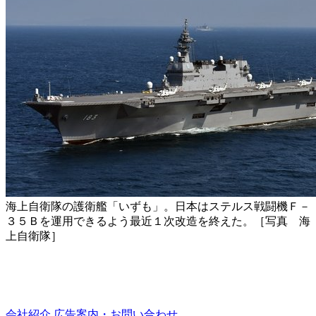
海上自衛隊の護衛艦「いずも」。日本はステルス戦闘機Ｆ－
３５Ｂを運用できるよう最近１次改造を終えた。［写真 海
上自衛隊］
会社紹介
広告案内・お問い合わせ