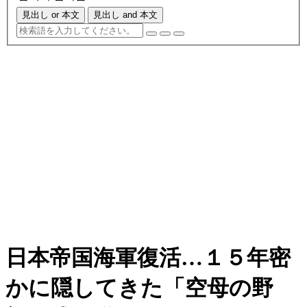
見出し or 本文
見出し and 本文
日本帝国海軍復活…１５年密
かに隠してきた「空母の野