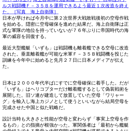
ルス戦闘機Ｆ－３５Ｂを運用できるよう最近１次改造を終え
た。［写真 海上自衛隊］
日本が早ければ今月中に第２次世界大戦敗戦後初の空母作戦
を始める。隠密に空母確保を進めた結果だ。海上自衛隊は正
式な軍隊の地位を持っていないが７６年ぶりに帝国時代の海
軍の威容を回復する。
最近大型艦艇「いずも」は戦闘機も離着艦できる空母に改造
された。垂直離着艦が可能な米軍Ｆ－３５Ｂ戦闘機を投じた
訓練を今年中に始めると先月２７日に日本メディアが伝え
た。
日本は２０００年代半ばにすでに空母確保に着手した。だが
「いずも」はヘリコプターだけ離着艦するとして偽装戦術を
展開した。旧ソ連が建造して放置していた空母「ワリャー
グ」を輸入し海上カジノとして使うといいながら結局空母を
完成させた中国と似た戦略だ。
設計当時も大きさと性能が空母と変わらず「事実上空母を作
るもの」との指摘が根強かった。軍関係者は「最初から艦艇