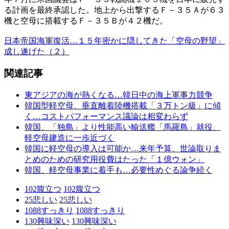
る計画を最終承認した。地上から出撃するＦ－３５Ａが６３
機と空母に搭載するＦ－３５Ｂが４２機だ。
日本帝国海軍復活…１５年密かに隠してきた「空母の野望」
成し遂げた（２）
関連記事
東アジアの海が熱くなる…韓日中の海上軍事力競争
韓国型軽空母、垂直離着陸機搭載「３万トン級」に傾
く…コストパフォーマンス議論は相変わらず
韓国、「独島」より性能高い輸送艦「馬羅島」就役、
軽空母建造に一歩近づく
韓国に軽空母の導入は可能か…来年予算、世論取りま
とめのための研究用役費はたった「１億ウォン」
韓国、軽空母事業に着手も…必要性めぐる論争続く
102
腹立つ
102
腹立つ
25
悲しい
25
悲しい
1088
すっきり
1088
すっきり
130
興味深い
130
興味深い