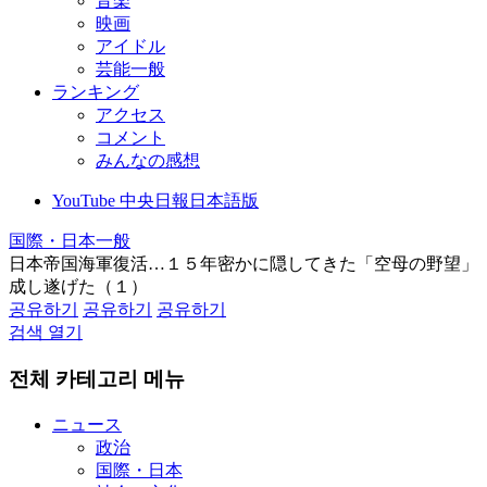
音楽
映画
アイドル
芸能一般
ランキング
アクセス
コメント
みんなの感想
YouTube 中央日報日本語版
国際・日本一般
日本帝国海軍復活…１５年密かに隠してきた「空母の野望」
成し遂げた（１）
공유하기
공유하기
공유하기
검색 열기
전체 카테고리 메뉴
ニュース
政治
国際・日本