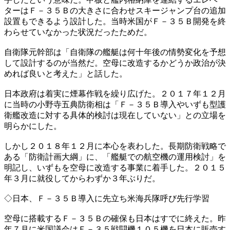
ターはＦ－３５Ｂの大きさに合わせスキージャンプ台の追加
設置もできるよう設計した。当時米国がＦ－３５Ｂ開発を終
わらせていなかった状況だったためだ。
自衛隊元幹部は「自衛隊の艦艇は何十年後の情勢変化を予想
して設計するのが当然だ。空母に改造するかどうか政治が決
めれば良いと考えた」と話した。
日本政府は着実に煙幕作戦を繰り広げた。２０１７年１２月
に当時の小野寺五典防衛相は「Ｆ－３５Ｂ導入やいずも型護
衛艦改造に対する具体的検討は現在していない」との立場を
明らかにした。
しかし２０１８年１２月に本心を表わした。長期防衛戦略で
ある「防衛計画大綱」に、「艦艇での航空機の運用検討」を
明記し、いずもを空母に改造する事業に着手した。２０１５
年３月に就役してからわずか３年ぶりだ。
◇日本、Ｆ－３５Ｂ導入に先立ち米海兵隊呼び先行学習
空母に搭載するＦ－３５Ｂの確保も日本はすでに終えた。昨
年７月に米国議会はＦ－３５戦闘機１０５機を日本に販売す