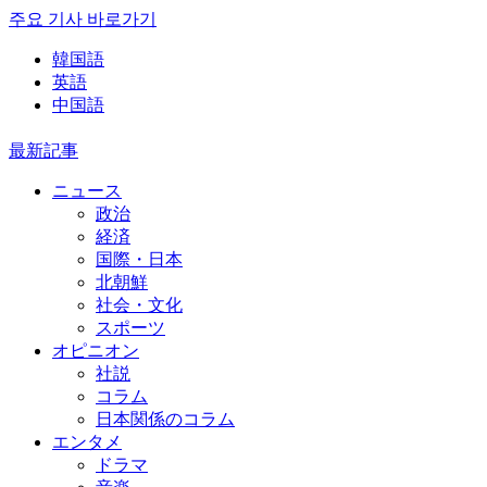
주요 기사 바로가기
韓国語
英語
中国語
最新記事
ニュース
政治
経済
国際・日本
北朝鮮
社会・文化
スポーツ
オピニオン
社説
コラム
日本関係のコラム
エンタメ
ドラマ