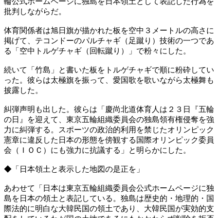
輪公式ホームページに独島を日本領土として表記した行為を
批判しながらだ。
体育関係者は旭日旗が描かれた板を空中３メートルの高さに
掲げて、テコンドーのパルチャギ（足蹴り）技術の一つであ
る「空中トルゲチャギ（回転蹴り）」で粉々にした。
続いて「竹島」と書いた板をトルゲチャギで順に粉砕してい
った。彼らは太極旗を振って、愛国歌を歌いながら太極舞も
披露した。
糾弾声明も出した。彼らは「慶尚北道体育人は２３日『五輪
の日』を迎えて、東京五輪組織委員会の独島領有権侵奪を強
力に糾弾する。スポーツの政治的利用を禁じたオリンピック
憲章に違反した日本の形態を傍観する国際オリンピック委員
会（ＩＯＣ）にも強力に抗議する」と明らかにした。
◆「日本領土と表示した地図の是正を」
あわせて「日本は東京五輪組織委員会公式ホームページに独
島を日本の領土と表記している。独島は歴史的・地理的・国
際法的に明白な大韓民国の領土であり、大韓民国が実効的支