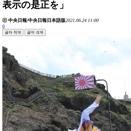
表示の是正を」
ⓒ 中央日報/中央日報日本語版
2021.06.24 11:00
0
글자 작게
글자 크게