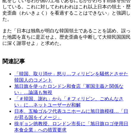
配をしているわが国の土地であるにもかかわらず削除を拒否
している。これに対してわれわれはこれ以上日本の領土・歴
史歪曲（わいきょく）を看過することはできない」と強調し
た。
また「日本は独島が明白な韓国領土であることを認め、誤っ
た地図を直ちに是正せよ。歴史歪曲を中断して大韓民国国民
に深く謝罪せよ」と求めた。
関連記事
「韓国、取り消せ」怒り…フィリピンを騒然とさせた
韓国人のコメント
旭日旗を使ったロンドン和食店「軍国主義と関係な
い」…論議も無視
「＃韓国、謝れ」から「＃フィリピン、ごめんなさ
い」に…ネットユーザーが和解
日本、五輪ゴルフ代表ユニホームに旭日旗模様…「日
が昇る国をイメージ」
徐ギョン徳教授、ロンドン市長に「旭日旗ロゴ使用日
本食企業」への措置要求