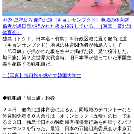
사진 크게보기
慶尚北道（キョンサンブクド）地域の体育関
係者が旭日旗が描かれた板を粉砕している。［写真 慶北道
体育会］
独島（トクド、日本名・竹島）を行政区域に置く慶尚北道
（キョンサンブクド）地域の体育関係者が独島入りして、
「旭日旗」が描かれた板を空中に掲げた後、足で粉砕した。
旭日旗は第２次世界大戦当時、旧日本軍が使っていた軍国主
義を象徴する戦犯旗だ。
#【写真】旭日旗を燃やす韓国大学生
◆戦犯旗「旭日旗」粉砕
２４日、慶尚北道体育会によると、同地域のテコンドーなど
体育関係者６０人余りは「オリンピック（五輪）の日」であ
る２３日、独島で日本の独島領有権侵奪行為を糾弾するパフ
ォーマンスを行った。最近、日本の五輪組織委員会が東京五