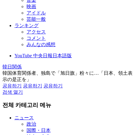
音楽
映画
アイドル
芸能一般
ランキング
アクセス
コメント
みんなの感想
YouTube 中央日報日本語版
韓日関係
韓国体育関係者、独島で「旭日旗」粉々に…「日本、領土表
示の是正を」
공유하기
공유하기
공유하기
검색 열기
전체 카테고리 메뉴
ニュース
政治
国際・日本