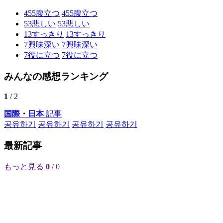
455
腹立つ
455
腹立つ
53
悲しい
53
悲しい
13
すっきり
13
すっきり
7
興味深い
7
興味深い
7
役に立つ
7
役に立つ
みんなの感想ランキング
1
/ 2
国際・日本
記事
공유하기
공유하기
공유하기
공유하기
最新記事
もっと見る
0
/ 0