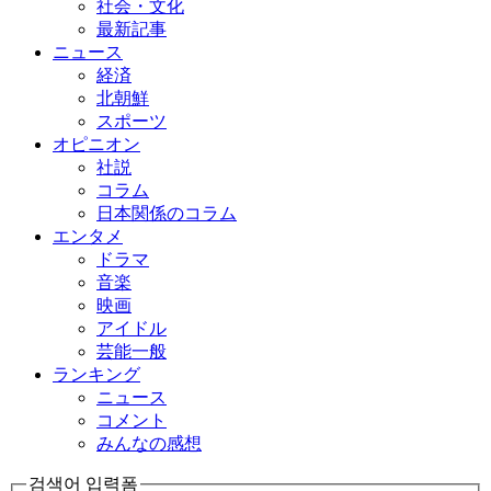
社会・文化
最新記事
ニュース
経済
北朝鮮
スポーツ
オピニオン
社説
コラム
日本関係のコラム
エンタメ
ドラマ
音楽
映画
アイドル
芸能一般
ランキング
ニュース
コメント
みんなの感想
검색어 입력폼