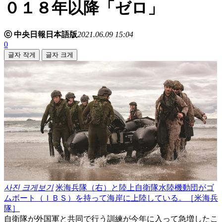
０１８年以降「ゼロ」
ⓒ 中央日報日本語版
2021.06.09 15:04
0
글자 작게
글자 크게
사진 크게보기
米海兵隊（右）と陸上自衛隊水陸機動団がゴ
ムボート（ＩＢＳ）を持って海岸に上陸している。［米海兵
隊］
自衛隊が外国軍と共同で行う訓練が今年に入って急増したこ