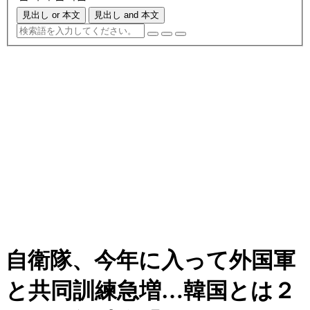
見出し or 本文
見出し and 本文
自衛隊、今年に入って外国軍
と共同訓練急増…韓国とは２