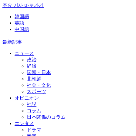
주요 기사 바로가기
韓国語
英語
中国語
最新記事
ニュース
政治
経済
国際・日本
北朝鮮
社会・文化
スポーツ
オピニオン
社説
コラム
日本関係のコラム
エンタメ
ドラマ