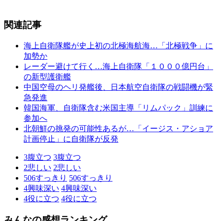
関連記事
海上自衛隊艦が史上初の北極海航海…「北極戦争」に
加勢か
レーダー避けて行く…海上自衛隊「１０００億円台」
の新型護衛艦
中国空母のヘリ発艦後、日本航空自衛隊の戦闘機が緊
急発進
韓国海軍、自衛隊含む米国主導「リムパック」訓練に
参加へ
北朝鮮の挑発の可能性あるが…「イージス・アショア
計画停止」に自衛隊が反発
3
腹立つ
3
腹立つ
2
悲しい
2
悲しい
506
すっきり
506
すっきり
4
興味深い
4
興味深い
4
役に立つ
4
役に立つ
みんなの感想ランキング