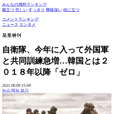
みんなの感想ランキング
腹立つ
悲しい
すっきり
興味深い
役に立つ
コメントランキング
ニュース
エンタメ
포토뷰어
自衛隊、今年に入って外国軍
と共同訓練急増…韓国とは２
０１８年以降「ゼロ」
2021.06.09 15:04
뉴스 메뉴 보기