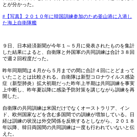
とが分かった。
#【写真】２０１０年に韓国訓練参加のため釜山港に入港し
た海上自衛隊艦
９日、日本経済新聞が今年１～５月に発表されたものを集計
した結果によると、自衛隊と外国軍の共同訓練は合計３８回
で週２回程度だった。
昨年同期間は４月から５月までの間に合計４回にとどまって
いたこととは比較される。自衛隊は新型コロナウイルス感染
症（新型肺炎）拡大初期だった昨年上半期は共同訓練を事実
上中断し、昨年夏以降に感染予防対策を講じながら訓練を再
開した。
自衛隊の共同訓練は米国だけでなくオーストラリア、イン
ド、欧州国家などを含む多国間での訓練が増加している。日
経は訓練の状況は外交関係を反映するとしながら、２０１８
年以降、韓日両国間の共同訓練は一度も行われていないと伝
えた。