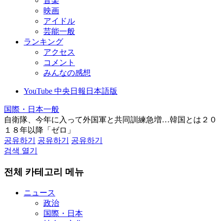
音楽
映画
アイドル
芸能一般
ランキング
アクセス
コメント
みんなの感想
YouTube 中央日報日本語版
国際・日本一般
自衛隊、今年に入って外国軍と共同訓練急増…韓国とは２０
１８年以降「ゼロ」
공유하기
공유하기
공유하기
검색 열기
전체 카테고리 메뉴
ニュース
政治
国際・日本