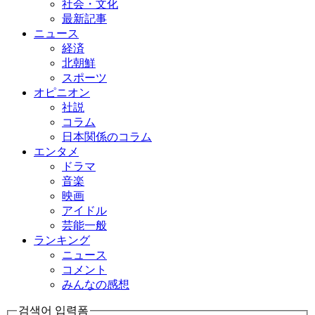
社会・文化
最新記事
ニュース
経済
北朝鮮
スポーツ
オピニオン
社説
コラム
日本関係のコラム
エンタメ
ドラマ
音楽
映画
アイドル
芸能一般
ランキング
ニュース
コメント
みんなの感想
검색어 입력폼